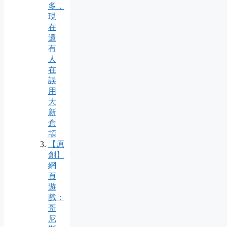
多，
現
在
還
有
人
在
誤
用
大
新
倉
頡
【原
創】
網
頁
遊
戲：
哥
尼