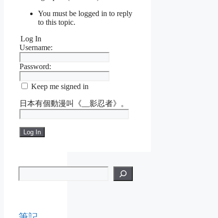
You must be logged in to reply
to this topic.
Log In
Username:
Password:
Keep me signed in
日本有個動漫叫《__影忍者》。
Log In
筆記