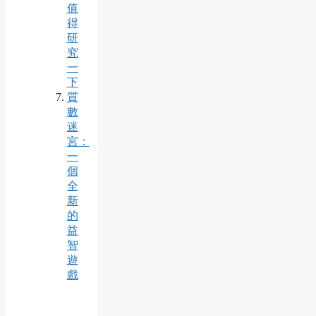
值
得
研
究
一
下
質
數
迷
宮：
一
個
全
新
的
益
智
遊
戲