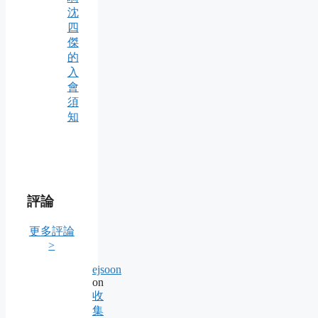
沈
四
傑
的
入
會
須
知
評論
更多評論
>
ejsoon
on
收
集