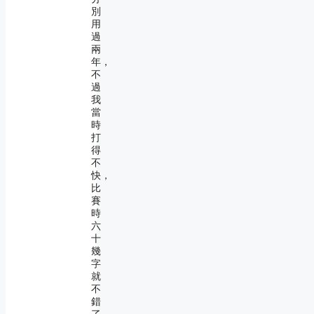
別
用
過
兩
年，
不
過
我
當
時
打
得
不
快，
比
賽
時
六
十
幾
字
就
不
錯