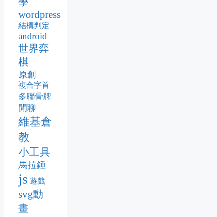
學
wordpress
結構判定
android
世界弈
棋
原創
複合字首
多聯骨牌
閒聊
維基倉
教
小工具
馬拉錘
js
遊戲
svg動
畫