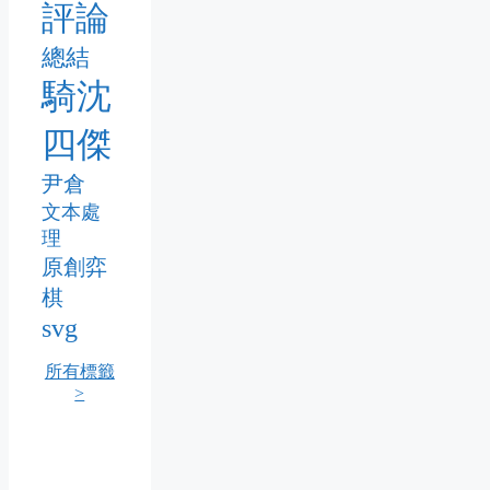
評論
總結
騎沈
四傑
尹倉
文本處
理
原創弈
棋
svg
所有標籤
>