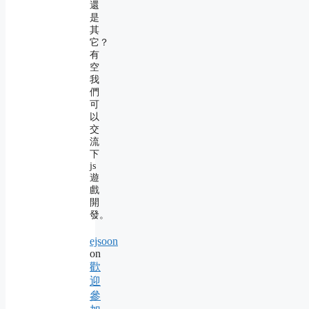
還
是
其
它？
有
空
我
們
可
以
交
流
下
js
遊
戲
開
發。
ejsoon
on
歡
迎
參