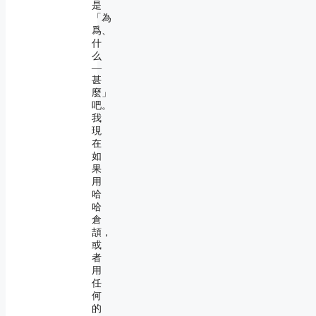
是
「為
爲、
什
么
―
甚
麼」
吧。
我
現
在
如
果
用
哈
哈
倉
頡，
或
者
用
任
何
的