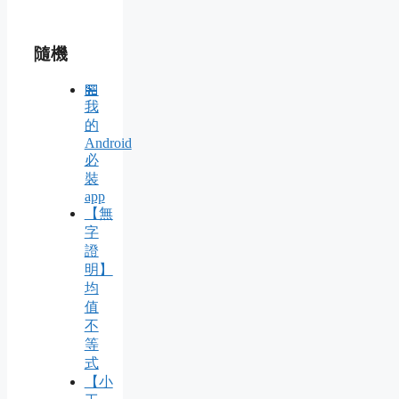
隨機
🏪
我
的
Android
必
裝
app
【無
字
證
明】
均
值
不
等
式
【小