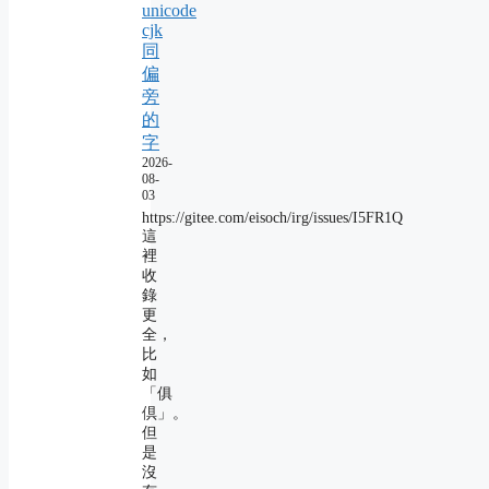
unicode
cjk
同
偏
旁
的
字
2026-
08-
03
https://gitee.com/eisoch/irg/issues/I5FR1Q
這
裡
收
錄
更
全，
比
如
「俱
倶」。
但
是
沒