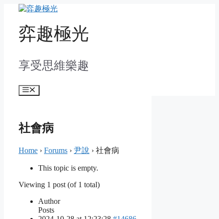
Skip
to
content
弈趣極光
享受思維樂趣
Menu
社會病
Home
›
Forums
›
尹說
›
社會病
This topic is empty.
Viewing 1 post (of 1 total)
Author
Posts
2024-10-28 at 12:23:28
#14686