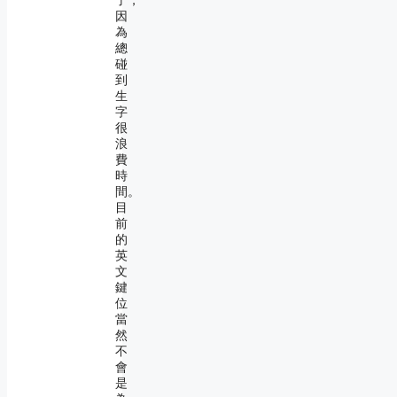
了，
因
為
總
碰
到
生
字
很
浪
費
時
間。
目
前
的
英
文
鍵
位
當
然
不
會
是