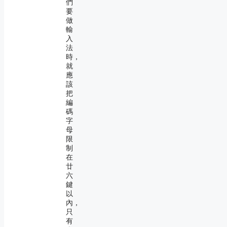
們
要
做
輸
入
法
時，
就
應
該
把
編
碼
字
母
限
制
在
廿
六
鍵
以
內，
只
有