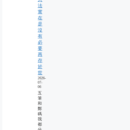
法
實
在
是
沒
有
必
要
再
存
於
世
2026-
07-
06
五
筆
和
鄭
碼
我
都
分