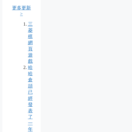
更多更新
>
三
菱
棋
網
頁
遊
戲
哈
哈
倉
頡
已
經
發
表
了
一
年