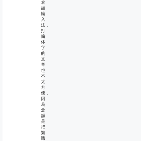
倉
頡
輸
入
法，
打
简
体
字
的
文
章
也
不
太
方
便，
因
為
倉
頡
是
把
繁
體