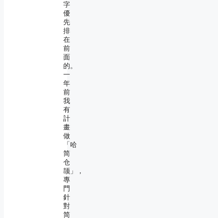
字
優
先
排
在
前
面
的。
一
年
前
我
有
計
畫
做
「哈
简
仓
颉」，
專
門
針
對
简