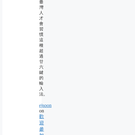
臺
灣
人
才
會
習
慣
這
種
超
過
廿
六
鍵
的
輸
入
法。
ejsoon
on
歡
迎
參