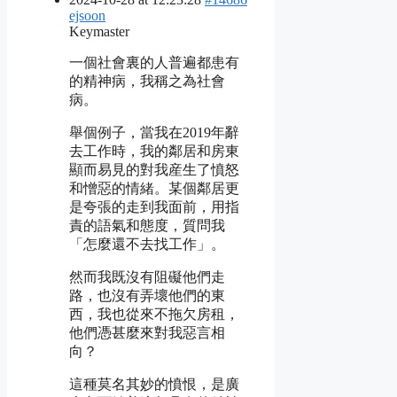
ejsoon
Keymaster
一個社會裏的人普遍都患有
的精神病，我稱之為社會
病。
舉個例子，當我在2019年辭
去工作時，我的鄰居和房東
顯而易見的對我産生了憤怒
和憎惡的情緒。某個鄰居更
是夸張的走到我面前，用指
責的語氣和態度，質問我
「怎麼還不去找工作」。
然而我既沒有阻礙他們走
路，也沒有弄壞他們的東
西，我也從來不拖欠房租，
他們憑甚麼來對我惡言相
向？
這種莫名其妙的憤恨，是廣