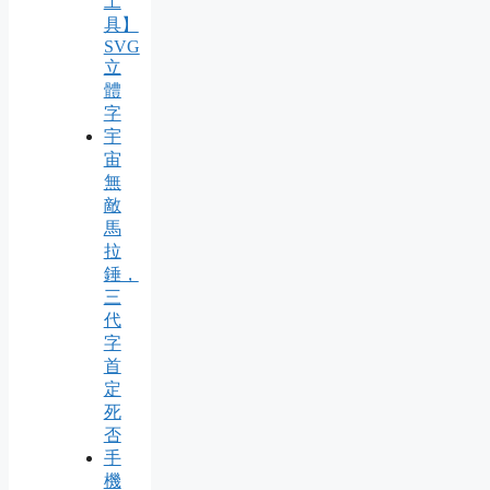
工
具】
SVG
立
體
字
宇
宙
無
敵
馬
拉
錘，
三
代
字
首
定
死
否
手
機