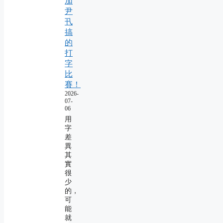
加
尹
卂
搞
的
打
字
比
賽！
2026-
07-
06
用
字
差
異
其
實
很
少
的，
可
能
就