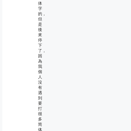
体
字
的，
但
是
後
來
停
下
了，
因
為
我
個
人
沒
有
遇
到
要
打
很
多
简
体