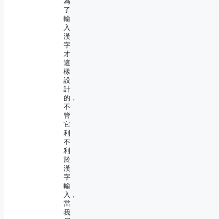
為
了
輸
入
漢
字
才
這
樣
設
計
的，
不
管
它
利
不
利
於
漢
字
輸
入，
當
我