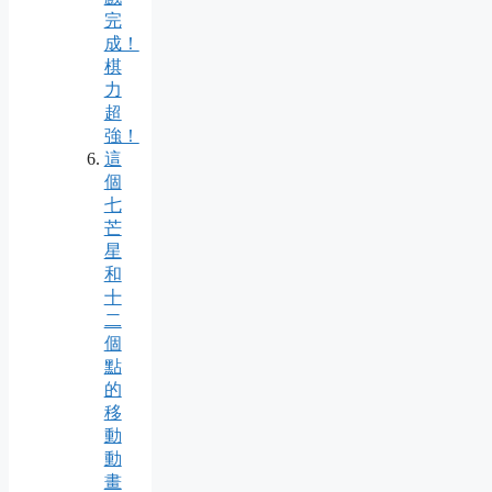
完
成！
棋
力
超
強！
這
個
七
芒
星
和
十
二
個
點
的
移
動
動
畫