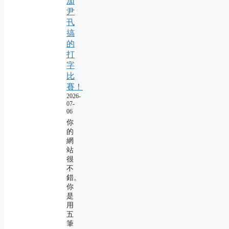
加
尹
卂
搞
的
打
字
比
賽！
2026-
07-
06
你
的
網
站
很
不
錯。
你
是
用
五
筆