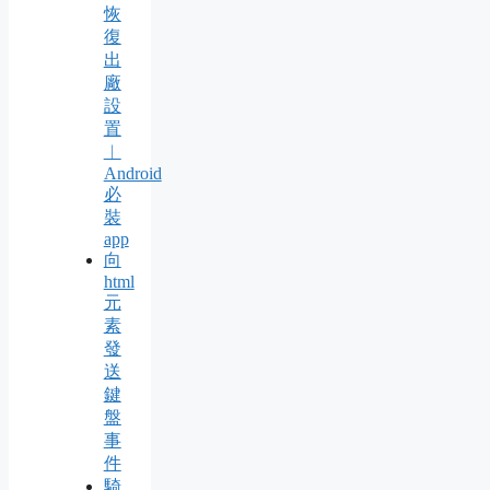
恢
復
出
廠
設
置
︱
Android
必
裝
app
向
html
元
素
發
送
鍵
盤
事
件
騎