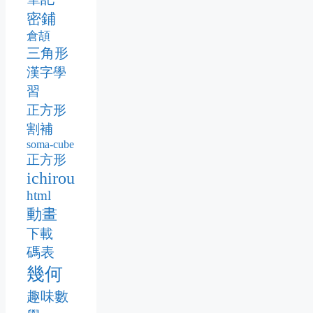
密鋪
倉頡
三角形
漢字學
習
正方形
割補
soma-cube
正方形
ichirou
html
動畫
下載
碼表
幾何
趣味數