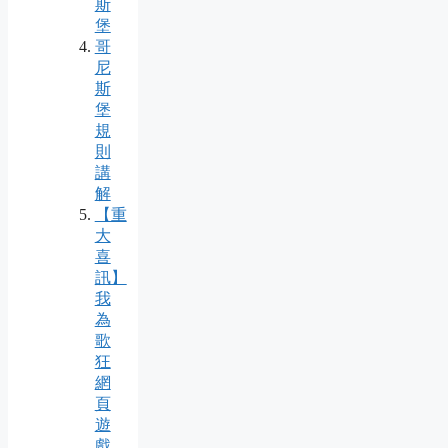
斯
堡
哥
尼
斯
堡
規
則
講
解
【重
大
喜
訊】
我
為
歌
狂
網
頁
遊
戲