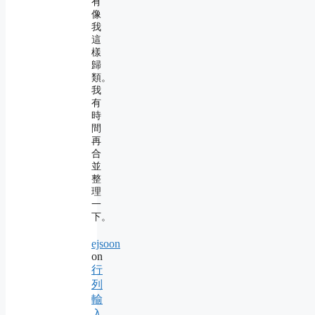
有
像
我
這
樣
歸
類。
我
有
時
間
再
合
並
整
理
一
下。
ejsoon
on
行
列
輸
入