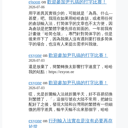
ejsoon
on
歡迎參加尹卂搞的打字比賽！
2026-07-06
用字差異其實很少的，可能就是「為爲、什么―
甚麼」吧。我現在如果用哈哈倉頡，或者用任何
的倉頡輸入法，打简体字的文章也不太方便，因
為倉頡是把繁體字優先排在前面的。一年前我有
計畫做「哈简仓颉」，專門針對简体字的，但是
後來停下了，因為我個人沒有遇到要打很多简体
字的場合，也沒有人來提出需求叫我做。
exyone
on
歡迎參加尹卂搞的打字比賽！
2026-07-03
還是放棄了，簡繁轉換太影響打字速度了，哈哈
我的站點：https://exyon.ee
exyone
on
歡迎參加尹卂搞的打字比賽！
2026-07-03
哎，光是折騰輸入法就折騰半天，好不容易切換
到繁體了，「」這個引號在大陸不常用，把鍵位
配好了之後，發現大陸和台灣用的繁體有一些細
微的用字差異，輸半天輸不出來那個字，哈哈
exyone
on
行列輸入法實在是沒有必要再存
於世