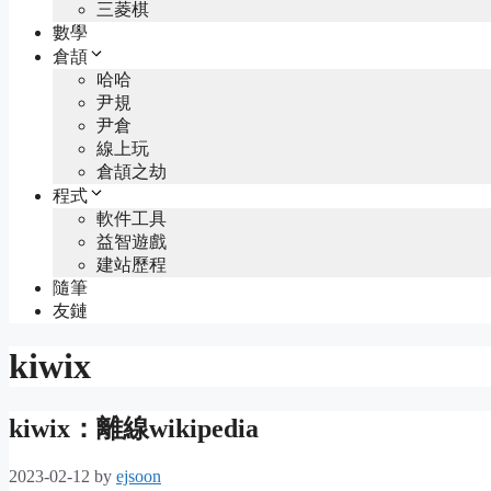
三菱棋
數學
倉頡
哈哈
尹規
尹倉
線上玩
倉頡之劫
程式
軟件工具
益智遊戲
建站歷程
隨筆
友鏈
kiwix
kiwix：離線wikipedia
2023-02-12
by
ejsoon