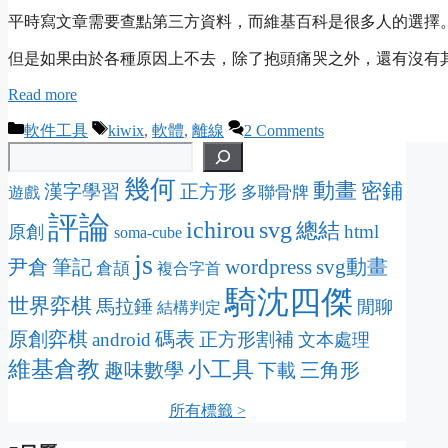
平時寫文章需要查點第三方資料，而維基百科是很多人的選擇
但是如果由於各種原因上不去，除了抱頭痛哭之外，還有沒有
Read more
Categories
Tags
軟件工具
kiwix
,
軟體
,
離線
2 Comments
幾何
動畫
密鋪
漢字學習
正方形
多聯骨牌
遊戲
評論
svg
ichirou
總結
html
原創
soma-cube
js
wordpress
svg動畫
尹倉
筆記
倉頡
複合字首
騎沈四傑
世界弈棋
馬拉錘
閒聊
結構判定
原創弈棋
碼表
android
正方形割補
文本處理
維基倉教
小工具
趣味數學
三角形
下載
所有標籤 >