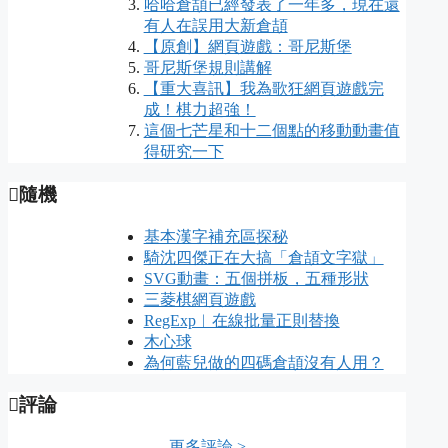
哈哈倉頡已經發表了一年多，現在還
有人在誤用大新倉頡
【原創】網頁遊戲：哥尼斯堡
哥尼斯堡規則講解
【重大喜訊】我為歌狂網頁遊戲完
成！棋力超強！
這個七芒星和十二個點的移動動畫值
得研究一下
隨機
基本漢字補充區探秘
騎沈四傑正在大搞「倉頡文字獄」
SVG動畫：五個拼板，五種形狀
三菱棋網頁遊戲
RegExp︱在線批量正則替換
木心球
為何藍兒做的四碼倉頡沒有人用？
評論
更多評論 >