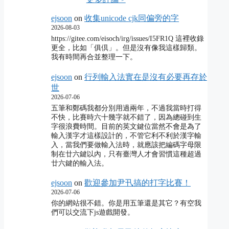
ejsoon
on
收集unicode cjk同偏旁的字
2026-08-03
https://gitee.com/eisoch/irg/issues/I5FR1Q 這裡收錄
更全，比如「俱倶」。但是沒有像我這樣歸類。
我有時間再合並整理一下。
ejsoon
on
行列輸入法實在是沒有必要再存於
世
2026-07-06
五筆和鄭碼我都分別用過兩年，不過我當時打得
不快，比賽時六十幾字就不錯了，因為總碰到生
字很浪費時間。目前的英文鍵位當然不會是為了
輸入漢字才這樣設計的，不管它利不利於漢字輸
入，當我們要做輸入法時，就應該把編碼字母限
制在廿六鍵以內，只有臺灣人才會習慣這種超過
廿六鍵的輸入法。
ejsoon
on
歡迎參加尹卂搞的打字比賽！
2026-07-06
你的網站很不錯。你是用五筆還是其它？有空我
們可以交流下js遊戲開發。