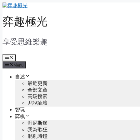
Skip
to
content
弈趣極光
享受思維樂趣
Menu
Menu
自述
最近更新
全部文章
高級搜索
尹說論壇
智玩
弈棋
哥尼斯堡
我為歌狂
混亂時鐘