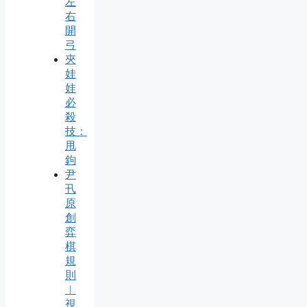
左
右
開
弓
夾
娃
娃
必
殺
技：
甩
鉤
尹
卂
原
創
弈
棋
規
則
︱
視