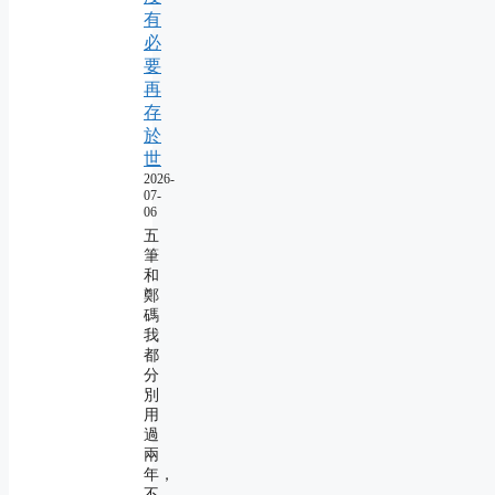
有
必
要
再
存
於
世
2026-
07-
06
五
筆
和
鄭
碼
我
都
分
別
用
過
兩
年，
不