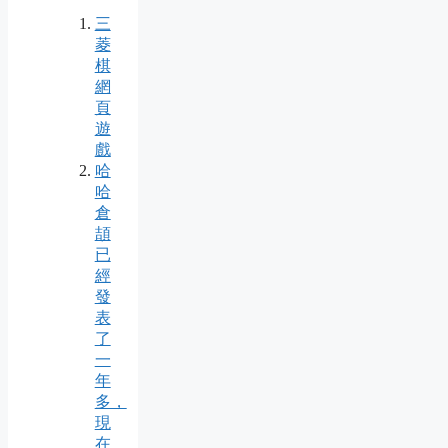
三
菱
棋
網
頁
遊
戲
哈
哈
倉
頡
已
經
發
表
了
一
年
多，
現
在