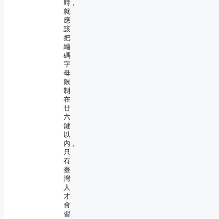
時，
就
應
該
把
編
碼
字
母
限
制
在
廿
六
鍵
以
內，
只
有
臺
灣
人
才
會
習