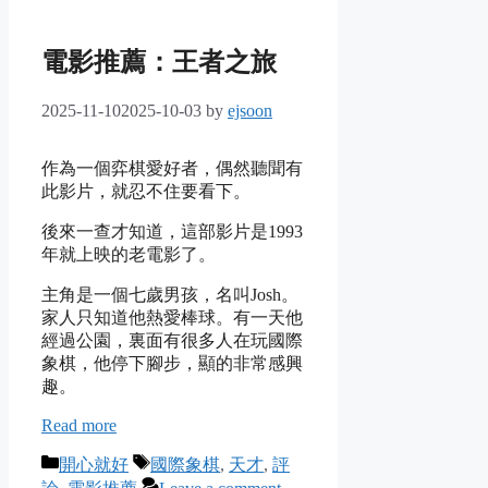
電影推薦：王者之旅
2025-11-10
2025-10-03
by
ejsoon
作為一個弈棋愛好者，偶然聽聞有
此影片，就忍不住要看下。
後來一查才知道，這部影片是1993
年就上映的老電影了。
主角是一個七歲男孩，名叫Josh。
家人只知道他熱愛棒球。有一天他
經過公園，裏面有很多人在玩國際
象棋，他停下腳步，顯的非常感興
趣。
Read more
Categories
Tags
開心就好
國際象棋
,
天才
,
評