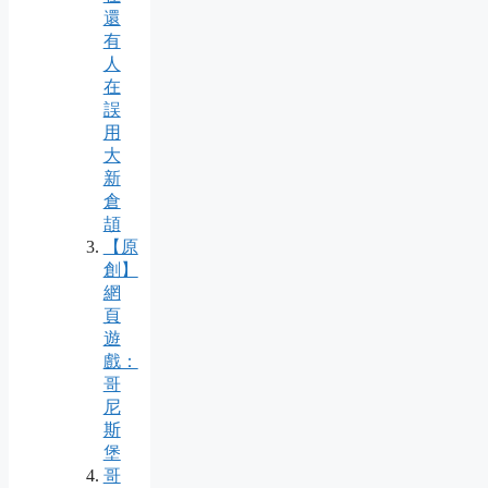
還
有
人
在
誤
用
大
新
倉
頡
【原
創】
網
頁
遊
戲：
哥
尼
斯
堡
哥