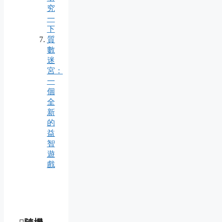
究
一
下
質
數
迷
宮：
一
個
全
新
的
益
智
遊
戲