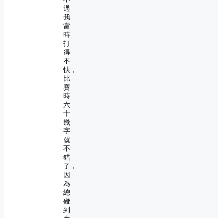
過
我
當
時
打
得
不
快，
比
賽
時
六
十
幾
字
就
不
錯
了，
因
為
總
碰
到