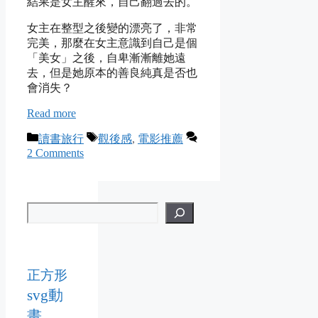
結果是女主醒來，自己翻過去的。
女主在整型之後變的漂亮了，非常
完美，那麼在女主意識到自己是個
「美女」之後，自卑漸漸離她遠
去，但是她原本的善良純真是否也
會消失？
Read more
Categories
Tags
讀書旅行
觀後感
,
電影推薦
2 Comments
正方形
svg動
畫