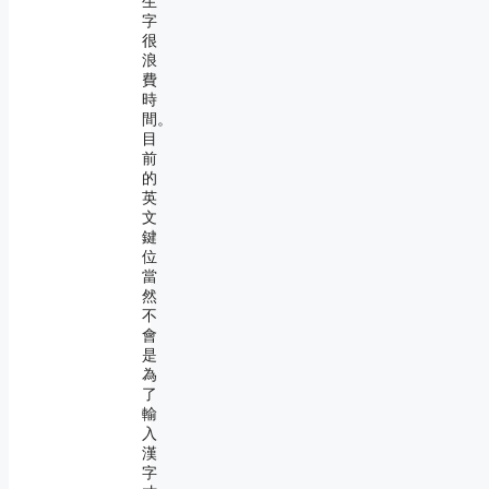
生
字
很
浪
費
時
間。
目
前
的
英
文
鍵
位
當
然
不
會
是
為
了
輸
入
漢
字