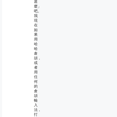
甚
麼」
吧。
我
現
在
如
果
用
哈
哈
倉
頡，
或
者
用
任
何
的
倉
頡
輸
入
法，
打