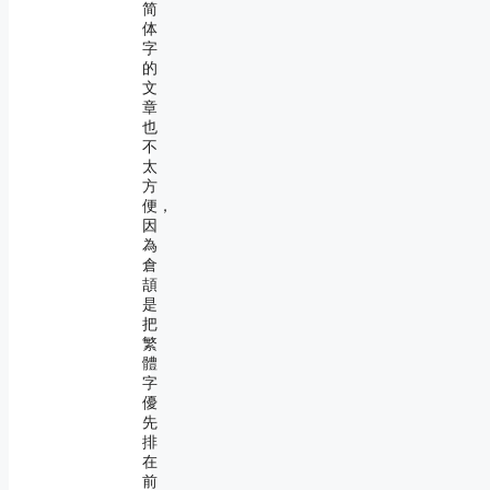
简
体
字
的
文
章
也
不
太
方
便，
因
為
倉
頡
是
把
繁
體
字
優
先
排
在
前