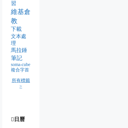
習
維基倉
教
下載
文本處
理
馬拉錘
筆記
soma-cube
複合字首
所有標籤
>
日曆