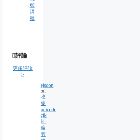
頻
講
稿
評論
更多評論
>
ejsoon
on
收
集
unicode
cjk
同
偏
旁