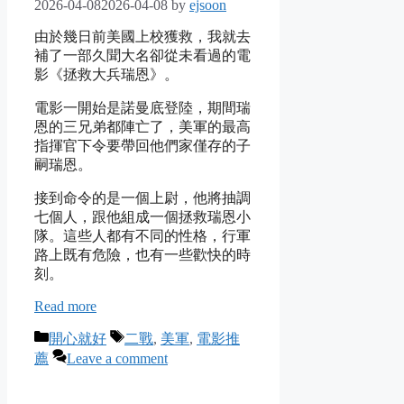
2026-04-08
2026-04-08
by
ejsoon
由於幾日前美國上校獲救，我就去
補了一部久聞大名卻從未看過的電
影《拯救大兵瑞恩》。
電影一開始是諾曼底登陸，期間瑞
恩的三兄弟都陣亡了，美軍的最高
指揮官下令要帶回他們家僅存的子
嗣瑞恩。
接到命令的是一個上尉，他將抽調
七個人，跟他組成一個拯救瑞恩小
隊。這些人都有不同的性格，行軍
路上既有危險，也有一些歡快的時
刻。
Read more
Categories
Tags
開心就好
二戰
,
美軍
,
電影推
薦
Leave a comment