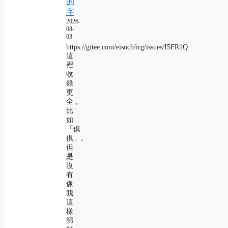
的
字
2026-
08-
03
https://gitee.com/eisoch/irg/issues/I5FR1Q
這
裡
收
錄
更
全，
比
如
「俱
倶」。
但
是
沒
有
像
我
這
樣
歸