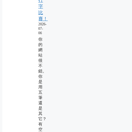
打
字
比
賽！
2026-
07-
06
你
的
網
站
很
不
錯。
你
是
用
五
筆
還
是
其
它？
有
空