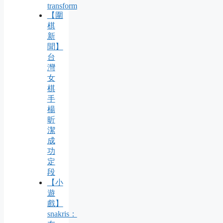
transform
【圍
棋
新
聞】
台
灣
女
棋
手
楊
昕
潔
成
功
定
段
【小
遊
戲】
snakris：