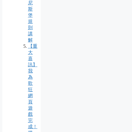
尼
斯
堡
規
則
講
解
【重
大
喜
訊】
我
為
歌
狂
網
頁
遊
戲
完
成！