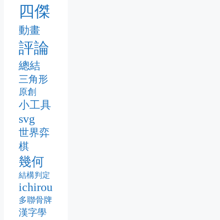
四傑
動畫
評論
總結
三角形
原創
小工具
svg
世界弈
棋
幾何
結構判定
ichirou
多聯骨牌
漢字學