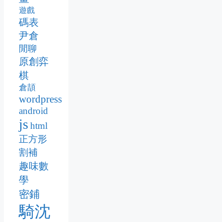
遊戲
碼表
尹倉
閒聊
原創弈
棋
倉頡
wordpress
android
js
html
正方形
割補
趣味數
學
密鋪
騎沈