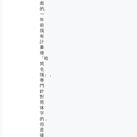
面
的。
一
年
前
我
有
計
畫
做
「哈
简
仓
颉」，
專
門
針
對
简
体
字
的，
但
是
後