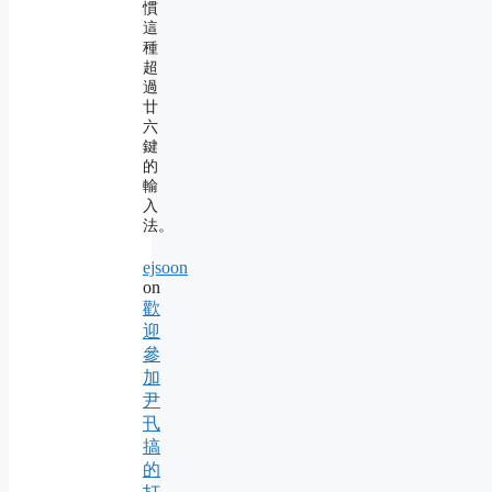
慣
這
種
超
過
廿
六
鍵
的
輸
入
法。
ejsoon
on
歡
迎
參
加
尹
卂
搞
的