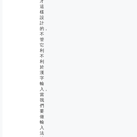
才
這
樣
設
計
的，
不
管
它
利
不
利
於
漢
字
輸
入，
當
我
們
要
做
輸
入
法