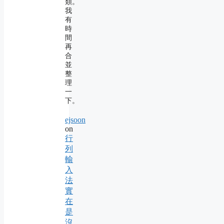
類。
我
有
時
間
再
合
並
整
理
一
下。
ejsoon
on
行
列
輸
入
法
實
在
是
沒