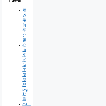
隨機
兩
道
幾
何
平
分
題
心
血
來
潮
做
了
個
簡
易
svg
動
畫
css：