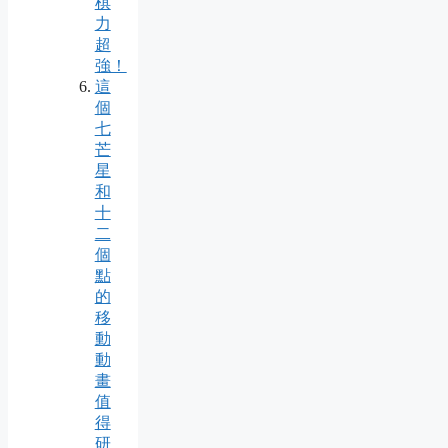
棋
力
超
強！
這
個
七
芒
星
和
十
二
個
點
的
移
動
動
畫
值
得
研