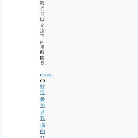
我
們
可
以
交
流
下
js
遊
戲
開
發。
ejsoon
on
歡
迎
參
加
尹
卂
搞
的
打