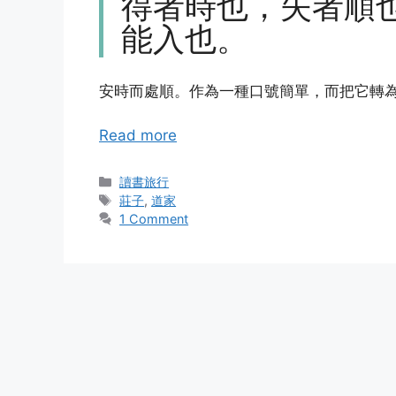
得者時也，失者順
能入也。
安時而處順。作為一種口號簡單，而把它轉
Read more
Categories
讀書旅行
Tags
莊子
,
道家
1 Comment