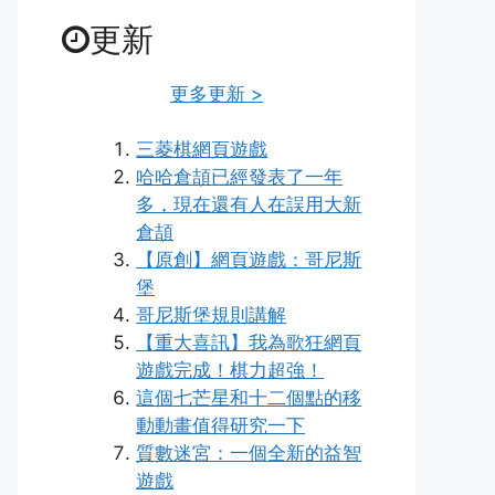
更新
更多更新 >
三菱棋網頁遊戲
哈哈倉頡已經發表了一年
多，現在還有人在誤用大新
倉頡
【原創】網頁遊戲：哥尼斯
堡
哥尼斯堡規則講解
【重大喜訊】我為歌狂網頁
遊戲完成！棋力超強！
這個七芒星和十二個點的移
動動畫值得研究一下
質數迷宮：一個全新的益智
遊戲