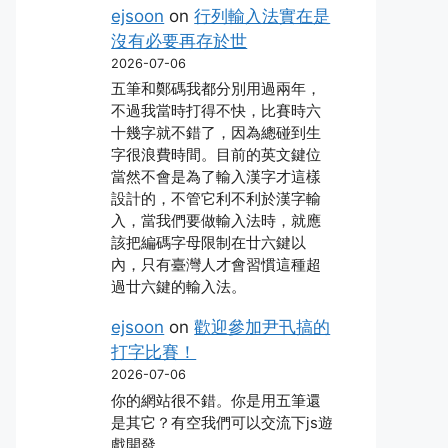
ejsoon
on
行列輸入法實在是
沒有必要再存於世
2026-07-06
五筆和鄭碼我都分別用過兩年，
不過我當時打得不快，比賽時六
十幾字就不錯了，因為總碰到生
字很浪費時間。目前的英文鍵位
當然不會是為了輸入漢字才這樣
設計的，不管它利不利於漢字輸
入，當我們要做輸入法時，就應
該把編碼字母限制在廿六鍵以
內，只有臺灣人才會習慣這種超
過廿六鍵的輸入法。
ejsoon
on
歡迎參加尹卂搞的
打字比賽！
2026-07-06
你的網站很不錯。你是用五筆還
是其它？有空我們可以交流下js遊
戲開發。