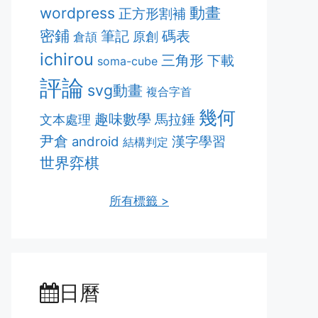
動畫
wordpress
正方形割補
密鋪
筆記
碼表
原創
倉頡
ichirou
三角形
下載
soma-cube
評論
svg動畫
複合字首
幾何
趣味數學
馬拉錘
文本處理
尹倉
漢字學習
android
結構判定
世界弈棋
所有標籤 >
日曆