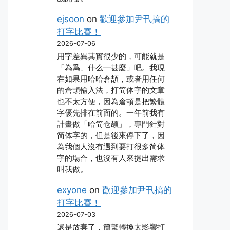
ejsoon
on
歡迎參加尹卂搞的
打字比賽！
2026-07-06
用字差異其實很少的，可能就是
「為爲、什么―甚麼」吧。我現
在如果用哈哈倉頡，或者用任何
的倉頡輸入法，打简体字的文章
也不太方便，因為倉頡是把繁體
字優先排在前面的。一年前我有
計畫做「哈简仓颉」，專門針對
简体字的，但是後來停下了，因
為我個人沒有遇到要打很多简体
字的場合，也沒有人來提出需求
叫我做。
exyone
on
歡迎參加尹卂搞的
打字比賽！
2026-07-03
還是放棄了，簡繁轉換太影響打