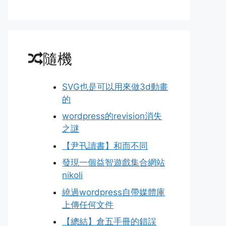
隨機
SVG也是可以用來做3d動畫
的
wordpress的revision消失
之謎
【尹卂讀書】和而不同
發現一個益智遊戲集合網站
nikoli
繞過wordpress自帶媒體庫
上傳任何文件
【總結】倉五手冊的錯誤