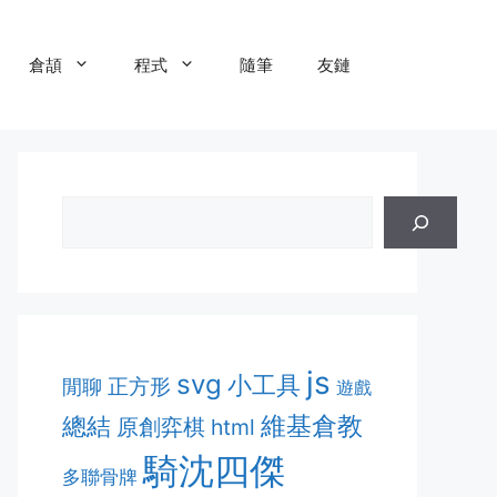
倉頡
程式
隨筆
友鏈
js
svg
小工具
正方形
閒聊
遊戲
維基倉教
總結
原創弈棋
html
騎沈四傑
多聯骨牌