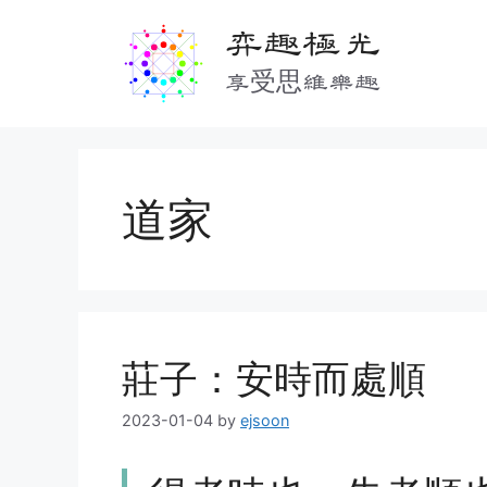
Skip
弈趣極光
to
content
享受思維樂趣
道家
莊子：安時而處順
2023-01-04
by
ejsoon