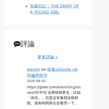
安妮日記︱THE DIARY OF
A YOUNG GIRL
評論
更多評論 >
ejsoon
on
收集unicode cjk
同偏旁的字
2026-08-03
https://gitee.com/eisoch/irg/iss
ues/I5FR1Q 這裡收錄更全，比如
「俱倶」。但是沒有像我這樣歸
類。我有時間再合並整理一下。