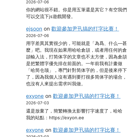
2026-07-06
你的網站很不錯。你是用五筆還是其它？有空我們
可以交流下js遊戲開發。
ejsoon
on
歡迎參加尹卂搞的打字比賽！
2026-07-06
用字差異其實很少的，可能就是「為爲、什么―甚
麼」吧。我現在如果用哈哈倉頡，或者用任何的倉
頡輸入法，打简体字的文章也不太方便，因為倉頡
是把繁體字優先排在前面的。一年前我有計畫做
「哈简仓颉」，專門針對简体字的，但是後來停下
了，因為我個人沒有遇到要打很多简体字的場合，
也沒有人來提出需求叫我做。
exyone
on
歡迎參加尹卂搞的打字比賽！
2026-07-03
還是放棄了，簡繁轉換太影響打字速度了，哈哈
我的站點：https://exyon.ee
exyone
on
歡迎參加尹卂搞的打字比賽！
2026-07-03