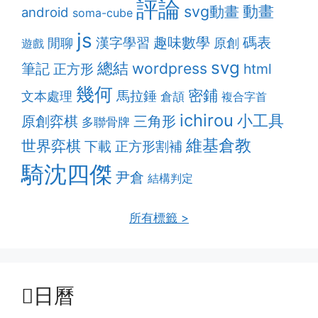
評論
動畫
svg動畫
android
soma-cube
js
趣味數學
漢字學習
碼表
閒聊
原創
遊戲
svg
總結
筆記
wordpress
html
正方形
幾何
密鋪
馬拉錘
文本處理
倉頡
複合字首
ichirou
小工具
原創弈棋
三角形
多聯骨牌
維基倉教
世界弈棋
正方形割補
下載
騎沈四傑
尹倉
結構判定
所有標籤 >
日曆