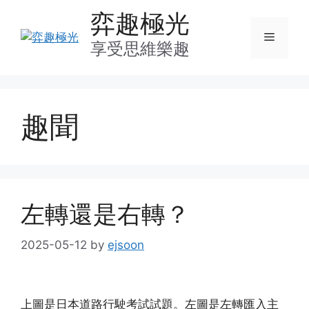
Skip
弈趣極光
to
Menu
content
享受思維樂趣
趣聞
左轉還是右轉？
2025-05-12
by
ejsoon
上圖是日本道路行駛考試試題。左圖是左轉匯入主