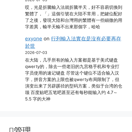
哎，光是折騰輸入法就折騰半天，好不容易切換到
繁體了，「」這個引號在大陸不常用，把鍵位配好
了之後，發現大陸和台灣用的繁體有一些細微的用
字差異，輸半天輸不出來那個字，哈哈
exyone
on
行列輸入法實在是沒有必要再存
於世
2026-07-03
在大陆，几乎所有的输入方案都是基于美式键盘
qwerty的，除去一些老旧的九宫格手机和专业打
字员使用的速记键盘 尽管这个键位不适合输入汉
字，拼音方案的上限也被qwerty布局限制了，但
演变出来了另辟蹊径的型码方案，类似于台湾的仓
颉 百度贴吧五笔吧甚至还有每秒能输入约 4.7～
5.5 字的大神
管理