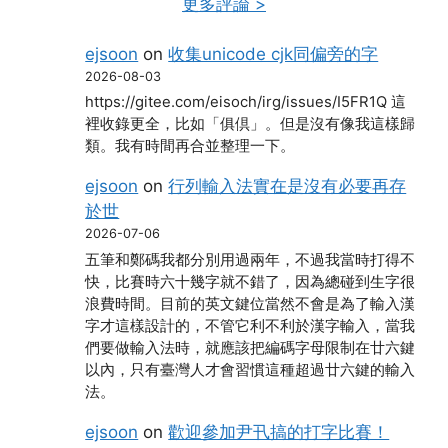
更多評論 >
ejsoon
on
收集unicode cjk同偏旁的字
2026-08-03
https://gitee.com/eisoch/irg/issues/I5FR1Q 這
裡收錄更全，比如「俱倶」。但是沒有像我這樣歸
類。我有時間再合並整理一下。
ejsoon
on
行列輸入法實在是沒有必要再存
於世
2026-07-06
五筆和鄭碼我都分別用過兩年，不過我當時打得不
快，比賽時六十幾字就不錯了，因為總碰到生字很
浪費時間。目前的英文鍵位當然不會是為了輸入漢
字才這樣設計的，不管它利不利於漢字輸入，當我
們要做輸入法時，就應該把編碼字母限制在廿六鍵
以內，只有臺灣人才會習慣這種超過廿六鍵的輸入
法。
ejsoon
on
歡迎參加尹卂搞的打字比賽！