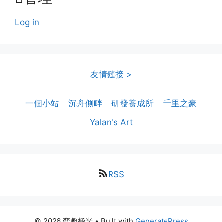
Log in
友情鏈接 >
一個小站
沉舟側畔
研發養成所
千里之豪
Yalan's Art
RSS
© 2026 弈趣極光
• Built with
GeneratePress