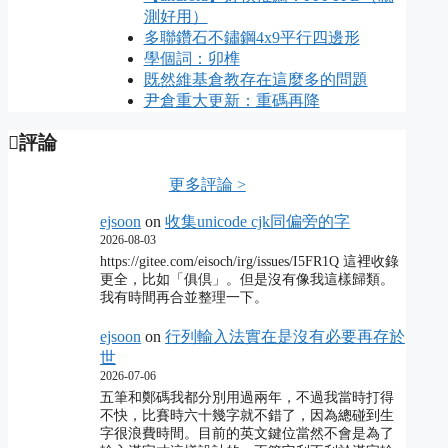
測好用）
多聯鑽石不鏽鋼4x9平行四邊形
學個詞：卯榫
既然維基倉教存在這麼多的問題
尹倉重大更新：重碼再降
評論
更多評論 >
ejsoon
on
收集unicode cjk同偏旁的字
2026-08-03
https://gitee.com/eisoch/irg/issues/I5FR1Q 這裡收錄
更全，比如「俱倶」。但是沒有像我這樣歸類。
我有時間再合並整理一下。
ejsoon
on
行列輸入法實在是沒有必要再存於
世
2026-07-06
五筆和鄭碼我都分別用過兩年，不過我當時打得
不快，比賽時六十幾字就不錯了，因為總碰到生
字很浪費時間。目前的英文鍵位當然不會是為了