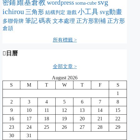
svg
維基倉教
密鋪
wordpress
soma-cube
ichirou
小工具
svg動畫
三角形
結構判定
遊戲
筆記
碼表
正方形割補
正方形
文本處理
多聯骨牌
倉頡
所有標籤 >
日曆
全部文章 >
August 2026
S
M
T
W
T
F
S
1
2
3
4
5
6
7
8
9
10
11
12
13
14
15
16
17
18
19
20
21
22
23
24
25
26
27
28
29
30
31