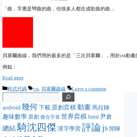
「曲」字應是彎曲的曲，但很多人都念成歌曲的曲…
貝塞爾曲線，我們用的最多的是「三次貝塞爾」，用於css動畫
例如：
Read more
Categories
Tags
程式代碼
css
,
貝塞爾曲線
Leave a comment
幾何
動畫
原創弈棋
android
下載
馬拉錘
趣味數學
世界弈棋
尹倉
html
原創
複合字首
騎沈四傑
評論
js
總結
漢字學習
閒聊