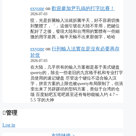
exyone
on
歡迎參加尹卂搞的打字比賽！
2026-07-03
哎，光是折騰輸入法就折騰半天，好不容易切換
到繁體了，「」這個引號在大陸不常用，把鍵位
配好了之後，發現大陸和台灣用的繁體有一些細
微的用字差異，輸半天輸不出來那個字，哈哈
exyone
on
行列輸入法實在是沒有必要再存
於世
2026-07-03
在大陆，几乎所有的输入方案都是基于美式键盘
qwerty的，除去一些老旧的九宫格手机和专业打字
员使用的速记键盘 尽管这个键位不适合输入汉
字，拼音方案的上限也被qwerty布局限制了，但演
变出来了另辟蹊径的型码方案，类似于台湾的仓
颉 百度贴吧五笔吧甚至还有每秒能输入约 4.7～
5.5 字的大神
管理
Log in
友情鏈接 >