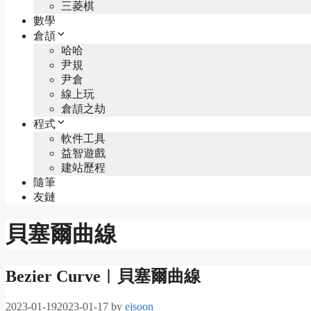
三菱棋
數學
倉頡
哈哈
尹規
尹倉
線上玩
倉頡之劫
程式
軟件工具
益智遊戲
建站歷程
隨筆
友鏈
貝塞爾曲線
Bezier Curve︱貝塞爾曲線
2023-01-19
2023-01-17
by
ejsoon