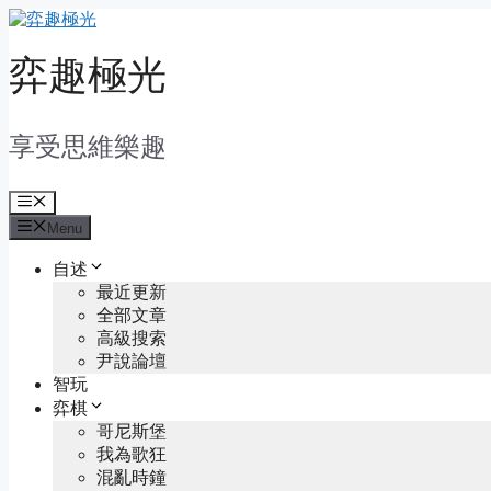
Skip
to
content
弈趣極光
享受思維樂趣
Menu
Menu
自述
最近更新
全部文章
高級搜索
尹說論壇
智玩
弈棋
哥尼斯堡
我為歌狂
混亂時鐘