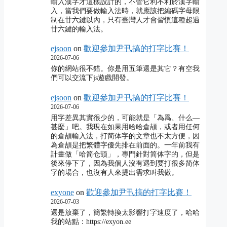
輸入漢字才這樣設計的，不管它利不利於漢字輸
入，當我們要做輸入法時，就應該把編碼字母限
制在廿六鍵以內，只有臺灣人才會習慣這種超過
廿六鍵的輸入法。
ejsoon
on
歡迎參加尹卂搞的打字比賽！
2026-07-06
你的網站很不錯。你是用五筆還是其它？有空我
們可以交流下js遊戲開發。
ejsoon
on
歡迎參加尹卂搞的打字比賽！
2026-07-06
用字差異其實很少的，可能就是「為爲、什么―
甚麼」吧。我現在如果用哈哈倉頡，或者用任何
的倉頡輸入法，打简体字的文章也不太方便，因
為倉頡是把繁體字優先排在前面的。一年前我有
計畫做「哈简仓颉」，專門針對简体字的，但是
後來停下了，因為我個人沒有遇到要打很多简体
字的場合，也沒有人來提出需求叫我做。
exyone
on
歡迎參加尹卂搞的打字比賽！
2026-07-03
還是放棄了，簡繁轉換太影響打字速度了，哈哈
我的站點：https://exyon.ee