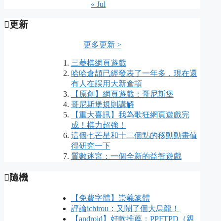
« Jul
更新
更多更新 >
三菱棋網頁遊戲
哈哈倉頡已經發表了一年多，現在還
有人在誤用大新倉頡
【原創】網頁遊戲：哥尼斯堡
哥尼斯堡規則講解
【重大喜訊】我為歌狂網頁遊戲完
成！棋力超強！
這個七芒星和十二個點的移動動畫值
得研究一下
質數迷宮：一個全新的益智遊戲
隨機
【免費字體】崇羲篆體
評論ichirou：又鬧了個大烏龍！
【android】好軟推薦：PPFTPD（親