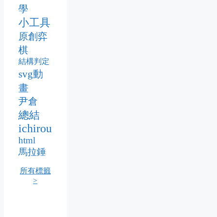
學
小工具
原創弈
棋
結構判定
svg動
畫
尹倉
總結
ichirou
html
馬拉錘
所有標籤
>