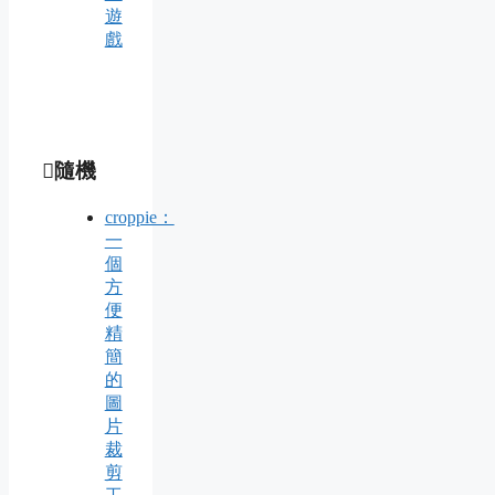
遊
戲
隨機
croppie：
一
個
方
便
精
簡
的
圖
片
裁
剪