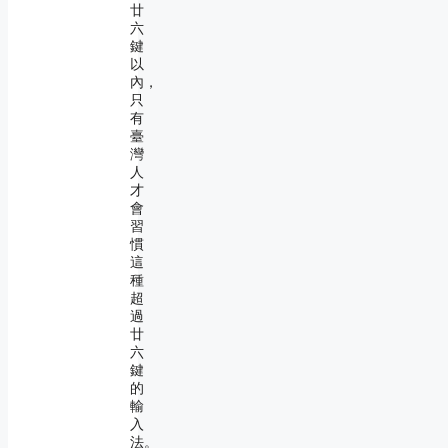
廿
六
鍵
以
內，
只
有
臺
灣
人
才
會
習
慣
這
種
超
過
廿
六
鍵
的
輸
入
法。