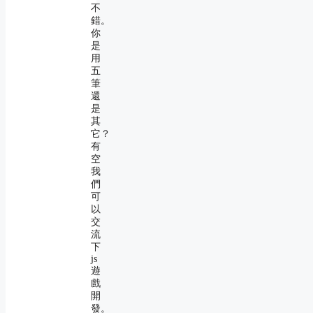
不
錯。
你
是
用
五
筆
還
是
其
它？
有
空
我
們
可
以
交
流
下
js
遊
戲
開
發。