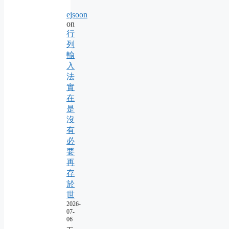
ejsoon
on
行
列
輸
入
法
實
在
是
沒
有
必
要
再
存
於
世
2026-
07-
06