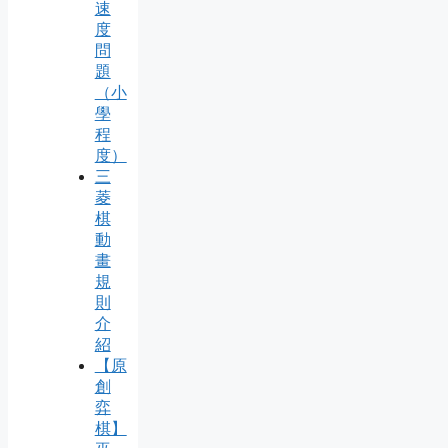
速
度
問
題
（小
學
程
度）
三
菱
棋
動
畫
規
則
介
紹
【原
創
弈
棋】