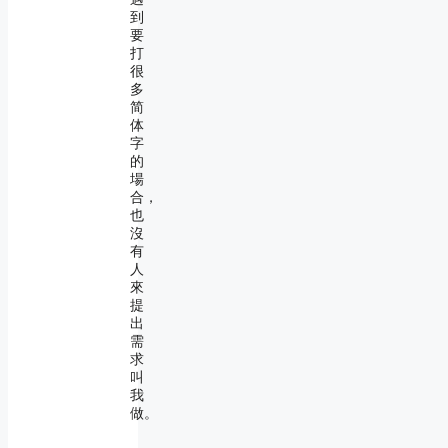
到
要
打
很
多
简
体
字
的
場
合，
也
沒
有
人
來
提
出
需
求
叫
我
做。