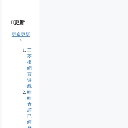
更新
更多更新
>
三
菱
棋
網
頁
遊
戲
哈
哈
倉
頡
已
經