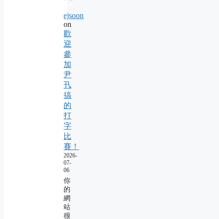
ejsoon
on
歡
迎
參
加
尹
卂
搞
的
打
字
比
賽！
2026-
07-
06
你
的
網
站
很