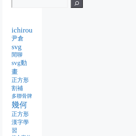
ichirou
尹倉
svg
閒聊
svg動
畫
正方形
割補
多聯骨牌
幾何
正方形
漢字學
習