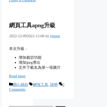
Leave a comment
網頁工具apng升級
2022-12-09
2022-12-06
by
ejsoon
本次升級：
增加裁切功能
增加jpeg導出
文件下載名為第一張圖片
Read more
Categories
Tags
開心就好
網頁工具
,
說明
2
Comments