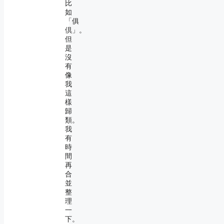
比
如
「俱
倶」。
但
是
沒
有
像
我
這
樣
歸
類。
我
有
時
間
再
合
並
整
理
一
下。