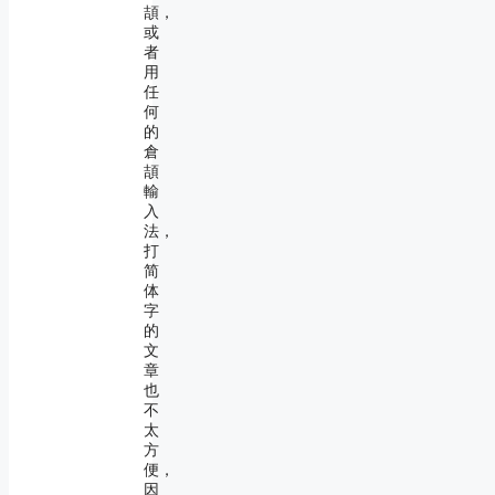
頡，
或
者
用
任
何
的
倉
頡
輸
入
法，
打
简
体
字
的
文
章
也
不
太
方
便，
因