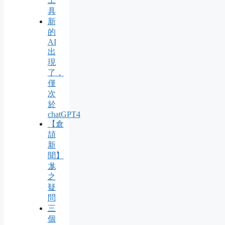
工
具
新
的
AI
出
現
了，
僅
次
於
chatGPT4
【倉
頡
新
聞】
尨
之
疑
問
三
個