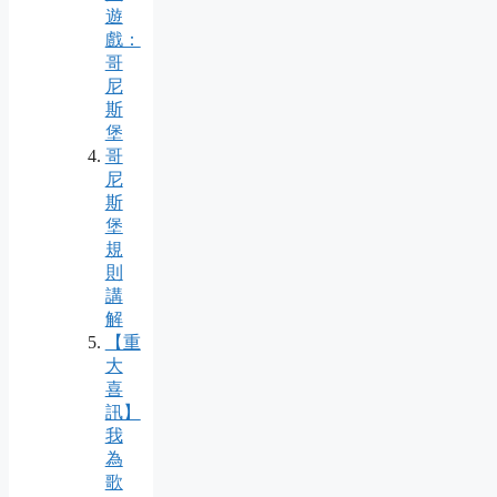
遊
戲：
哥
尼
斯
堡
哥
尼
斯
堡
規
則
講
解
【重
大
喜
訊】
我
為
歌