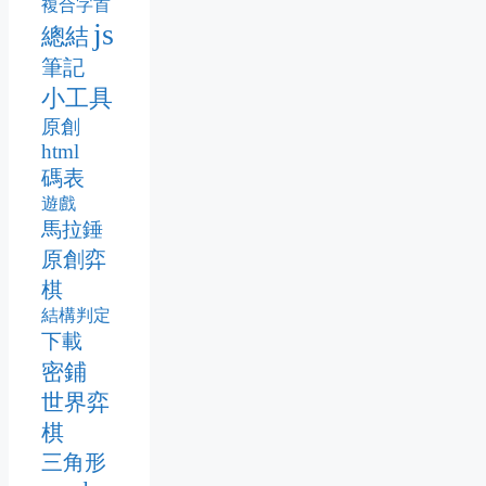
複合字首
js
總結
筆記
小工具
原創
html
碼表
遊戲
馬拉錘
原創弈
棋
結構判定
下載
密鋪
世界弈
棋
三角形