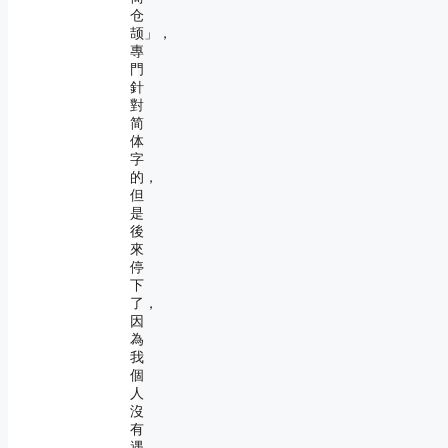
仓
颉」，
專
門
針
對
简
体
字
的，
但
是
後
來
停
下
了，
因
為
我
個
人
沒
有
遇