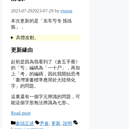
2023-07-29
2023-07-29
by
ejsoon
本次更新的是「东车亐专 拣练
炼」，
具體改動。
更新緣由
起初是因為我看到了《倉五手冊》
的「亐」編碼為「一十尸」，再加
上「考」的編碼，因此我開始思考
「臺灣筆畫標準應用於大陸簡化
字」的問題。
這裏還有一個字元辨識的問題，可
能這個字形無法辨識為
七形-
。
Read more
Categories
Tags
倉頡正述
尹倉
,
更新
,
說明