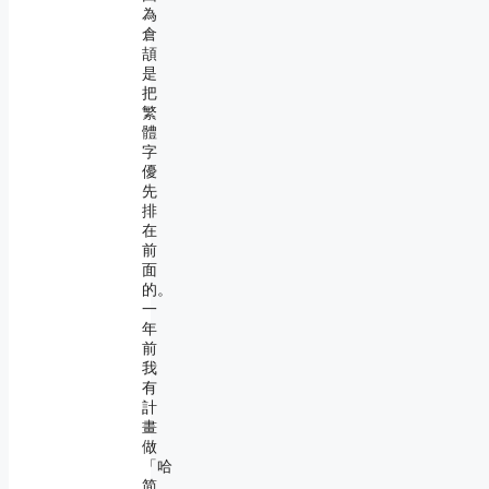
為
倉
頡
是
把
繁
體
字
優
先
排
在
前
面
的。
一
年
前
我
有
計
畫
做
「哈
简