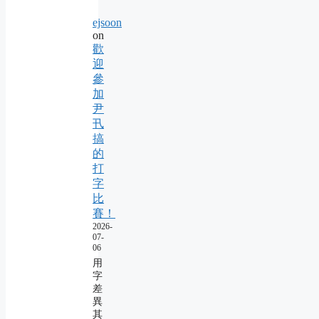
ejsoon
on
歡
迎
參
加
尹
卂
搞
的
打
字
比
賽！
2026-
07-
06
用
字
差
異
其