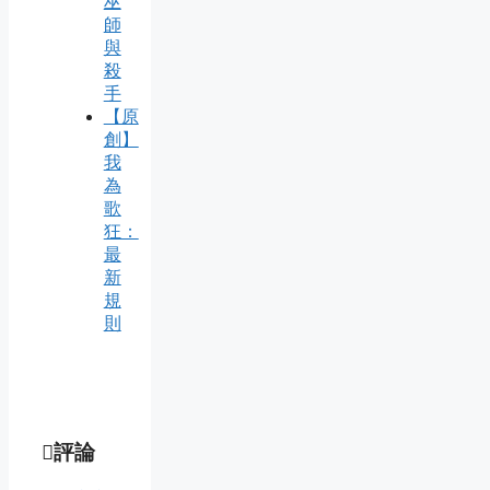
巫
師
與
殺
手
【原
創】
我
為
歌
狂：
最
新
規
則
評論