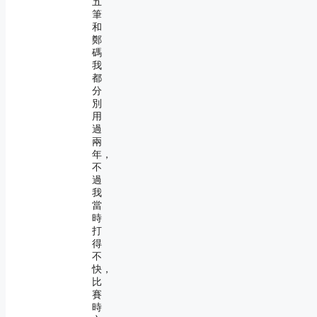
五
筆
和
鄭
碼
我
都
分
別
用
過
兩
年，
不
過
我
當
時
打
得
不
快，
比
賽
時