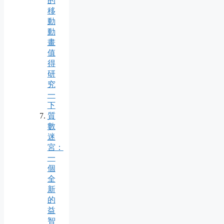
的
移
動
動
畫
值
得
研
究
一
下
質
數
迷
宮：
一
個
全
新
的
益
智