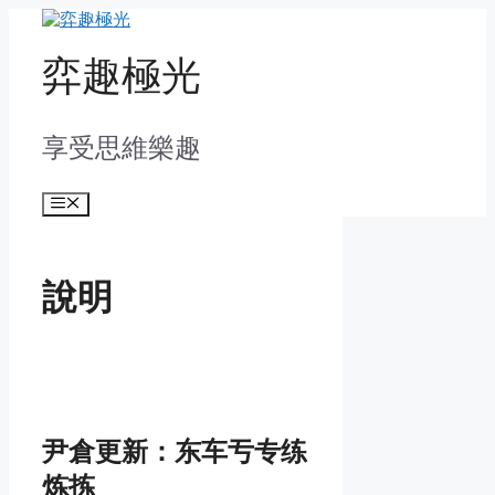
Skip
to
content
弈趣極光
享受思維樂趣
Menu
說明
尹倉更新：东车亐专练
炼拣