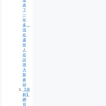
發
表
了
一
年
多，
現
在
還
有
人
在
誤
用
大
新
倉
頡
【原
創】
網
頁