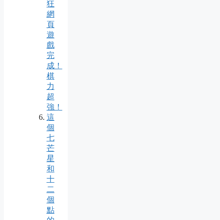
狂
網
頁
遊
戲
完
成！
棋
力
超
強！
這
個
七
芒
星
和
十
二
個
點