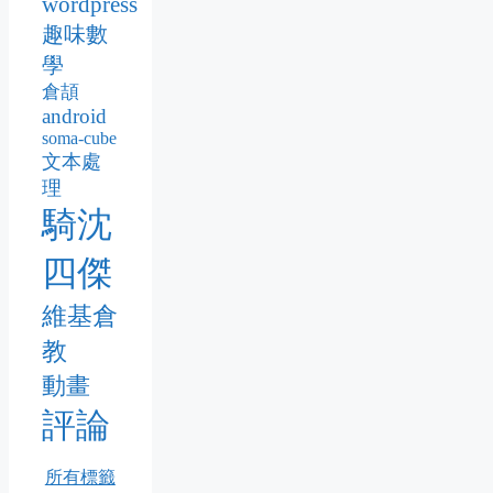
wordpress
趣味數
學
倉頡
android
soma-cube
文本處
理
騎沈
四傑
維基倉
教
動畫
評論
所有標籤