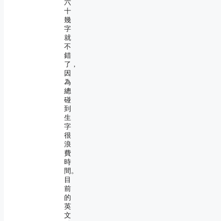
六
十
幾
字
就
不
錯
了，
因
為
總
碰
到
生
字
很
浪
費
時
間。
目
前
的
英
文