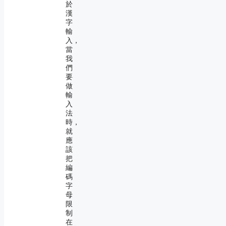
於
漢
字
輸
入，
當
我
們
要
做
輸
入
法
時，
就
應
該
把
編
碼
字
母
限
制
在