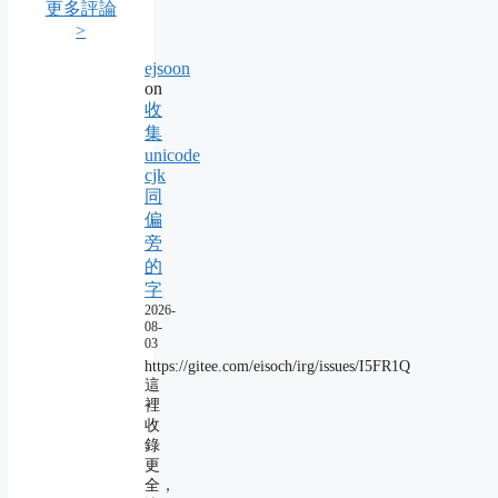
更多評論
>
ejsoon
on
收
集
unicode
cjk
同
偏
旁
的
字
2026-
08-
03
https://gitee.com/eisoch/irg/issues/I5FR1Q
這
裡
收
錄
更
全，