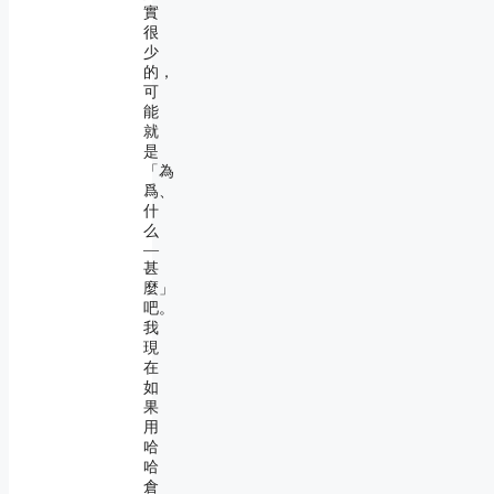
實
很
少
的，
可
能
就
是
「為
爲、
什
么
―
甚
麼」
吧。
我
現
在
如
果
用
哈
哈
倉