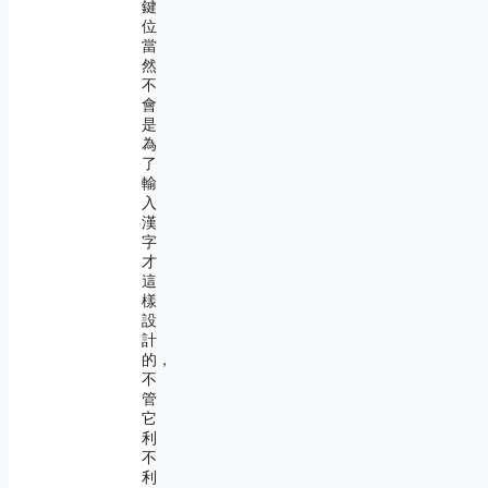
鍵
位
當
然
不
會
是
為
了
輸
入
漢
字
才
這
樣
設
計
的，
不
管
它
利
不
利