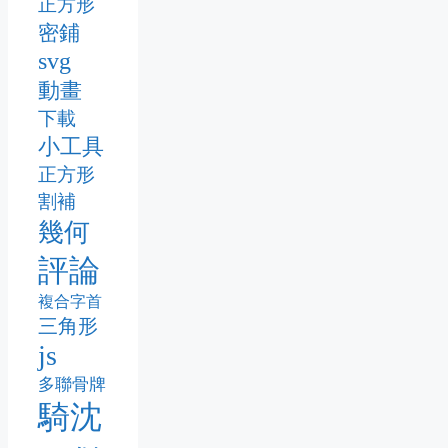
正方形
密鋪
svg
動畫
下載
小工具
正方形
割補
幾何
評論
複合字首
三角形
js
多聯骨牌
騎沈