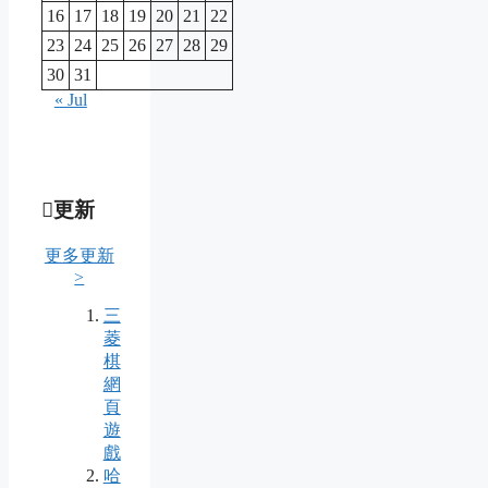
16
17
18
19
20
21
22
23
24
25
26
27
28
29
30
31
« Jul
更新
更多更新
>
三
菱
棋
網
頁
遊
戲
哈