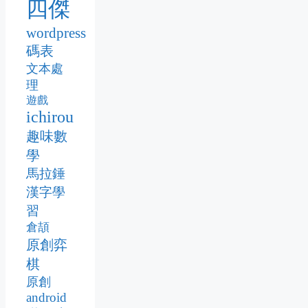
四傑
wordpress
碼表
文本處
理
遊戲
ichirou
趣味數
學
馬拉錘
漢字學
習
倉頡
原創弈
棋
原創
android