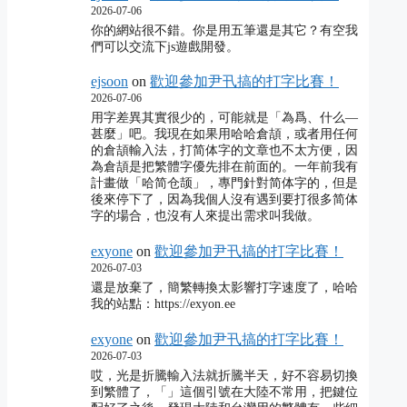
2026-07-06
你的網站很不錯。你是用五筆還是其它？有空我
們可以交流下js遊戲開發。
ejsoon
on
歡迎參加尹卂搞的打字比賽！
2026-07-06
用字差異其實很少的，可能就是「為爲、什么―
甚麼」吧。我現在如果用哈哈倉頡，或者用任何
的倉頡輸入法，打简体字的文章也不太方便，因
為倉頡是把繁體字優先排在前面的。一年前我有
計畫做「哈简仓颉」，專門針對简体字的，但是
後來停下了，因為我個人沒有遇到要打很多简体
字的場合，也沒有人來提出需求叫我做。
exyone
on
歡迎參加尹卂搞的打字比賽！
2026-07-03
還是放棄了，簡繁轉換太影響打字速度了，哈哈
我的站點：https://exyon.ee
exyone
on
歡迎參加尹卂搞的打字比賽！
2026-07-03
哎，光是折騰輸入法就折騰半天，好不容易切換
到繁體了，「」這個引號在大陸不常用，把鍵位