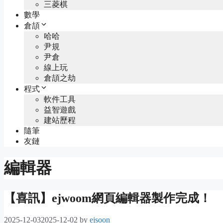
三菱棋
數學
倉頡
哈哈
尹規
尹倉
線上玩
倉頡之劫
程式
軟件工具
益智遊戲
建站歷程
隨筆
友鏈
編輯器
【喜訊】ejwoom網頁編輯器製作完成！
2025-12-03
2025-12-02
by
ejsoon