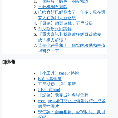
一個關於「綠色」的冷知識
三菱棋網頁遊戲
哈哈倉頡已經發表了一年多，現在還
有人在誤用大新倉頡
【原創】網頁遊戲：哥尼斯堡
哥尼斯堡規則講解
【重大喜訊】我為歌狂網頁遊戲完
成！棋力超強！
這個七芒星和十二個點的移動動畫值
得研究一下
隨機
【小工具】base64轉換
js某元素全屏
哥尼斯堡：規則更新
用vim寫html
【記錄】我完成的多聯骨牌
wordpress如何防止上傳圖片時生成多
個尺寸圖片
學仨詞：面面相覷、虎視眈眈、衆目
睽睽