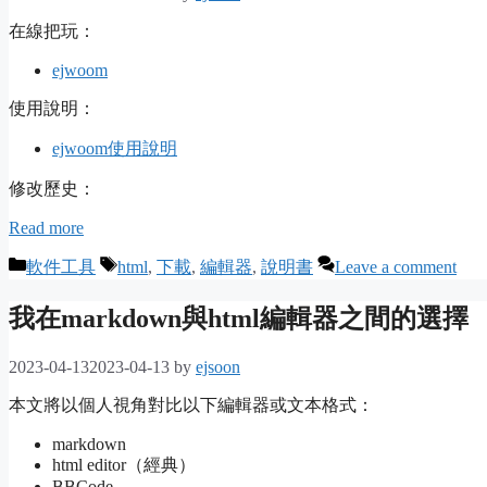
在線把玩：
ejwoom
使用說明：
ejwoom使用說明
修改歷史：
Read more
Categories
Tags
軟件工具
html
,
下載
,
編輯器
,
說明書
Leave a comment
我在markdown與html編輯器之間的選擇
2023-04-13
2023-04-13
by
ejsoon
本文將以個人視角對比以下編輯器或文本格式：
markdown
html editor（經典）
BBCode