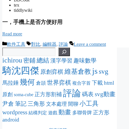
tex
tiddlywiki
一，手機上是否方便好用
Read more
Categories
Tags
軟件工具
對比
,
編輯器
,
評論
Leave a comment
ichirou
密鋪
總結
趣味數學
漢字學習
騎沈四傑
js
svg
維基倉教
原創弈棋
幾何
世界弈棋
馬拉錘
下載
html
倉頡
複合字首
評論
svg動畫
碼表
正方形割補
原創
soma-cube
小工具
尹倉
筆記
三角形
文本處理
閒聊
動畫
wordpress
正方形
多聯骨牌
結構判定
遊戲
android