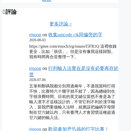
評論
更多評論 >
ejsoon
on
收集unicode cjk同偏旁的字
2026-08-03
https://gitee.com/eisoch/irg/issues/I5FR1Q 這裡收錄
更全，比如「俱倶」。但是沒有像我這樣歸類。
我有時間再合並整理一下。
ejsoon
on
行列輸入法實在是沒有必要再存於
世
2026-07-06
五筆和鄭碼我都分別用過兩年，不過我當時打得
不快，比賽時六十幾字就不錯了，因為總碰到生
字很浪費時間。目前的英文鍵位當然不會是為了
輸入漢字才這樣設計的，不管它利不利於漢字輸
入，當我們要做輸入法時，就應該把編碼字母限
制在廿六鍵以內，只有臺灣人才會習慣這種超過
廿六鍵的輸入法。
ejsoon
on
歡迎參加尹卂搞的打字比賽！