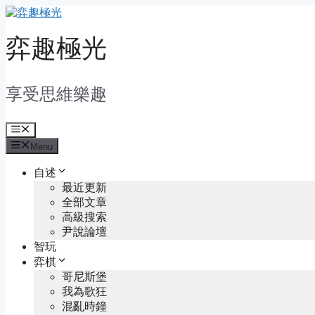
Skip
to
content
弈趣極光
享受思維樂趣
Menu
Menu
自述
最近更新
全部文章
高級搜索
尹說論壇
智玩
弈棋
哥尼斯堡
我為歌狂
混亂時鐘