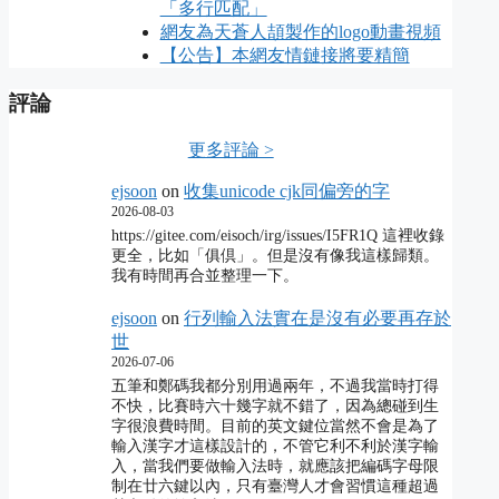
「多行匹配」
網友為天蒼人頡製作的logo動畫視頻
【公告】本網友情鏈接將要精簡
評論
更多評論 >
ejsoon
on
收集unicode cjk同偏旁的字
2026-08-03
https://gitee.com/eisoch/irg/issues/I5FR1Q 這裡收錄
更全，比如「俱倶」。但是沒有像我這樣歸類。
我有時間再合並整理一下。
ejsoon
on
行列輸入法實在是沒有必要再存於
世
2026-07-06
五筆和鄭碼我都分別用過兩年，不過我當時打得
不快，比賽時六十幾字就不錯了，因為總碰到生
字很浪費時間。目前的英文鍵位當然不會是為了
輸入漢字才這樣設計的，不管它利不利於漢字輸
入，當我們要做輸入法時，就應該把編碼字母限
制在廿六鍵以內，只有臺灣人才會習慣這種超過