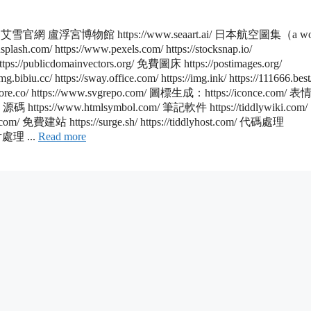
浮宮博物館 https://www.seaart.ai/ 日本航空圖集（a worl
.com/ https://www.pexels.com/ https://stocksnap.io/
g/ https://publicdomainvectors.org/ 免費圖床 https://postimages.org/
mg.bibiu.cc/ https://sway.office.com/ https://img.ink/ https://111666.b
tore.co/ https://www.svgrepo.com/ 圖標生成：https://iconce.com/
://www.htmlsymbol.com/ 筆記軟件 https://tiddlywiki.com/
lowy.com/ 免費建站 https://surge.sh/ https://tiddlyhost.com/ 代碼處理
圖片處理 ...
Read more