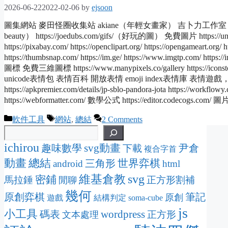
2026-06-22
2022-02-06
by
ejsoon
圖集網站 麥田怪圈收集站 akiane（年輕女畫家） 吉卜力工作室 艾雪官網 盧
beauty） https://joedubs.com/gifs/（好玩的圖） 免費圖片 https://unsplash
https://pixabay.com/ https://openclipart.org/ https://opengameart.or
https://thumbsnap.com/ https://im.ge/ https://www.imgtp.com/ https://i
圖標 免費三維圖標 https://www.manypixels.co/gallery https://icons
unicode表情包 表情百科 開放表情 emoji index表情庫 表情遊戲，源碼 https
https://apkpremier.com/details/jp-sblo-pandora-jota https://workf
https://webformatter.com/ 數學公式 https://editor.codecogs.com/ 
Categories
Tags
軟件工具
網站
,
總結
2 Comments
ichirou
svg動畫
趣味數學
尹倉
下載
複合字首
動畫
總結
三角形
世界弈棋
android
html
svg
維基倉教
密鋪
馬拉錘
正方形割補
閒聊
幾何
原創弈棋
筆記
原創
遊戲
結構判定
soma-cube
js
小工具
wordpress
碼表
正方形
文本處理