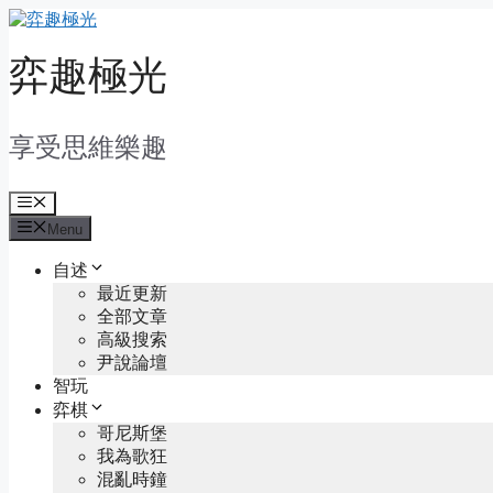
Skip
to
content
弈趣極光
享受思維樂趣
Menu
Menu
自述
最近更新
全部文章
高級搜索
尹說論壇
智玩
弈棋
哥尼斯堡
我為歌狂
混亂時鐘