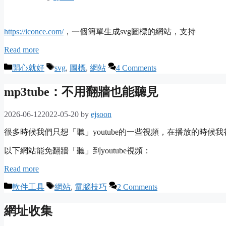
https://iconce.com/
，一個簡單生成svg圖標的網站，支持
Read more
Categories
Tags
開心就好
svg
,
圖標
,
網站
4 Comments
mp3tube：不用翻牆也能聽見
2026-06-12
2022-05-20
by
ejsoon
很多時候我們只想「聽」youtube的一些視頻，在播放的時候
以下網站能免翻牆「聽」到youtube視頻：
Read more
Categories
Tags
軟件工具
網站
,
電腦技巧
2 Comments
網址收集