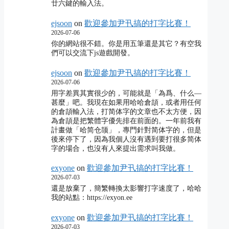
廿六鍵的輸入法。
ejsoon
on
歡迎參加尹卂搞的打字比賽！
2026-07-06
你的網站很不錯。你是用五筆還是其它？有空我
們可以交流下js遊戲開發。
ejsoon
on
歡迎參加尹卂搞的打字比賽！
2026-07-06
用字差異其實很少的，可能就是「為爲、什么―
甚麼」吧。我現在如果用哈哈倉頡，或者用任何
的倉頡輸入法，打简体字的文章也不太方便，因
為倉頡是把繁體字優先排在前面的。一年前我有
計畫做「哈简仓颉」，專門針對简体字的，但是
後來停下了，因為我個人沒有遇到要打很多简体
字的場合，也沒有人來提出需求叫我做。
exyone
on
歡迎參加尹卂搞的打字比賽！
2026-07-03
還是放棄了，簡繁轉換太影響打字速度了，哈哈
我的站點：https://exyon.ee
exyone
on
歡迎參加尹卂搞的打字比賽！
2026-07-03