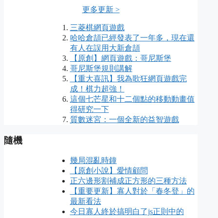
更多更新 >
三菱棋網頁遊戲
哈哈倉頡已經發表了一年多，現在還
有人在誤用大新倉頡
【原創】網頁遊戲：哥尼斯堡
哥尼斯堡規則講解
【重大喜訊】我為歌狂網頁遊戲完
成！棋力超強！
這個七芒星和十二個點的移動動畫值
得研究一下
質數迷宮：一個全新的益智遊戲
隨機
幾局混亂時鐘
【原創小說】愛情顧問
正六邊形割補成正方形的三種方法
【重要更新】寡人對於「春冬登」的
最新看法
今日寡人終於搞明白了js正則中的