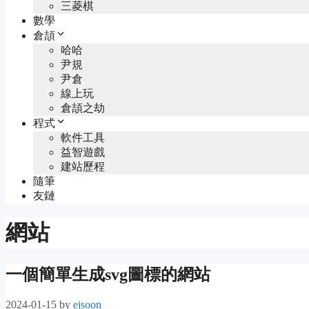
三菱棋
數學
倉頡
哈哈
尹規
尹倉
線上玩
倉頡之劫
程式
軟件工具
益智遊戲
建站歷程
隨筆
友鏈
網站
一個簡單生成svg圖標的網站
2024-01-15
by
ejsoon