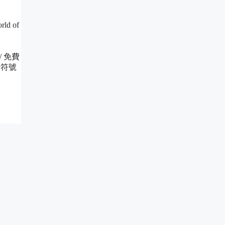
d of
est/ 免費
 表情符號