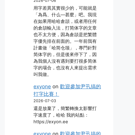
2026-07-06
用字差異其實很少的，可能就是
「為爲、什么―甚麼」吧。我現
在如果用哈哈倉頡，或者用任何
的倉頡輸入法，打简体字的文章
也不太方便，因為倉頡是把繁體
字優先排在前面的。一年前我有
計畫做「哈简仓颉」，專門針對
简体字的，但是後來停下了，因
為我個人沒有遇到要打很多简体
字的場合，也沒有人來提出需求
叫我做。
exyone
on
歡迎參加尹卂搞的
打字比賽！
2026-07-03
還是放棄了，簡繁轉換太影響打
字速度了，哈哈 我的站點：
https://exyon.ee
exyone
on
歡迎參加尹卂搞的