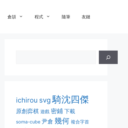
倉頡
程式
隨筆
友鏈
騎沈四傑
ichirou
svg
密鋪
原創弈棋
下載
遊戲
幾何
尹倉
soma-cube
複合字首