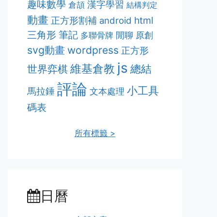
趣味數學
漢字學習
倉頡
結構判定
動畫
正方形割補
html
android
筆記
三角形
多聯骨牌
閒聊
原創
svg動畫
wordpress
正方形
js
維基倉教
總結
世界弈棋
評論
小工具
馬拉錘
文本處理
碼表
所有標籤 >
日曆