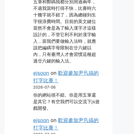
五筆和鄭碼我都分別用過兩年，
不過我當時打得不快，比賽時六
十幾字就不錯了，因為總碰到生
字很浪費時間。目前的英文鍵位
當然不會是為了輸入漢字才這樣
設計的，不管它利不利於漢字輸
入，當我們要做輸入法時，就應
該把編碼字母限制在廿六鍵以
內，只有臺灣人才會習慣這種超
過廿六鍵的輸入法。
ejsoon
on
歡迎參加尹卂搞的
打字比賽！
2026-07-06
你的網站很不錯。你是用五筆還
是其它？有空我們可以交流下js遊
戲開發。
ejsoon
on
歡迎參加尹卂搞的
打字比賽！