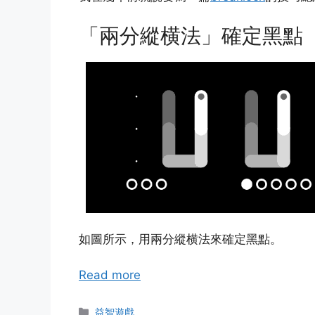
「兩分縱横法」確定黑點
如圖所示，用兩分縱横法來確定黑點。
Read more
Categories
益智遊戲