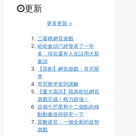
更新
更多更新 >
三菱棋網頁遊戲
哈哈倉頡已經發表了一年
多，現在還有人在誤用大新
倉頡
【原創】網頁遊戲：哥尼斯
堡
哥尼斯堡規則講解
【重大喜訊】我為歌狂網頁
遊戲完成！棋力超強！
這個七芒星和十二個點的移
動動畫值得研究一下
質數迷宮：一個全新的益智
遊戲