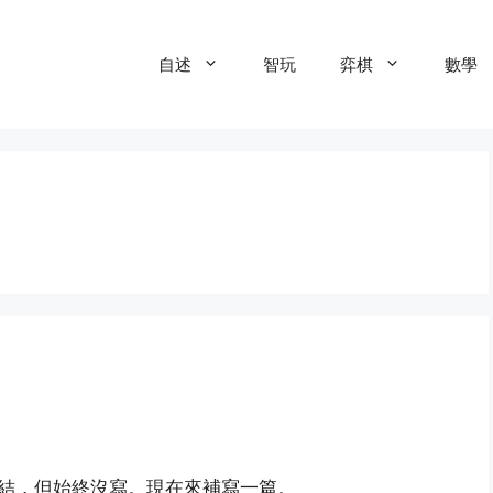
自述
智玩
弈棋
數學
結，但始終沒寫。現在來補寫一篇。