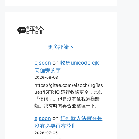
評論
更多評論 >
ejsoon
on
收集unicode cjk
同偏旁的字
2026-08-03
https://gitee.com/eisoch/irg/iss
ues/I5FR1Q 這裡收錄更全，比如
「俱倶」。但是沒有像我這樣歸
類。我有時間再合並整理一下。
ejsoon
on
行列輸入法實在是
沒有必要再存於世
2026-07-06