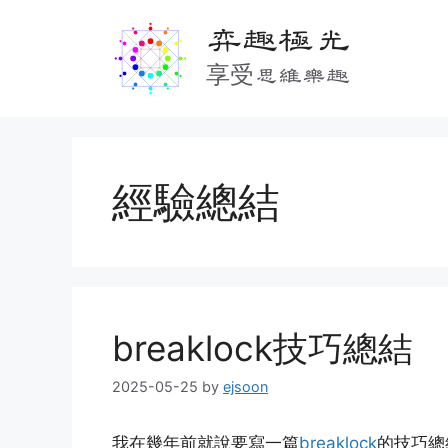
Skip
弈趣極光
to
content
享受思維樂趣
經驗總結
breaklock技巧總結
2025-05-25
by
ejsoon
我在幾年前就說要寫一篇
breaklock
的技巧總