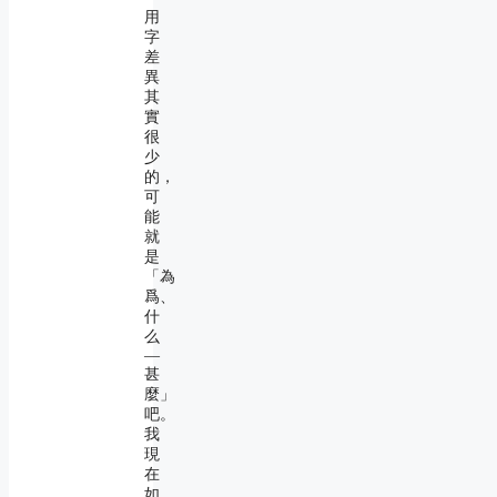
用
字
差
異
其
實
很
少
的，
可
能
就
是
「為
爲、
什
么
―
甚
麼」
吧。
我
現
在
如