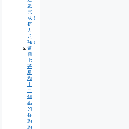
戲
完
成！
棋
力
超
強！
這
個
七
芒
星
和
十
二
個
點
的
移
動
動