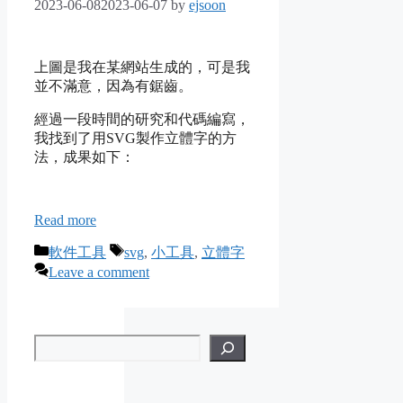
2023-06-08
2023-06-07
by
ejsoon
上圖是我在某網站生成的，可是我
並不滿意，因為有鋸齒。
經過一段時間的研究和代碼編寫，
我找到了用SVG製作立體字的方
法，成果如下：
Read more
Categories
Tags
軟件工具
svg
,
小工具
,
立體字
Leave a comment