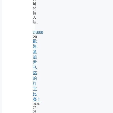
鍵
的
輸
入
法。
ejsoon
on
歡
迎
參
加
尹
卂
搞
的
打
字
比
賽！
2026-
07-
06