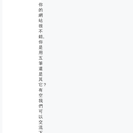
你
的
網
站
很
不
錯。
你
是
用
五
筆
還
是
其
它？
有
空
我
們
可
以
交
流
下