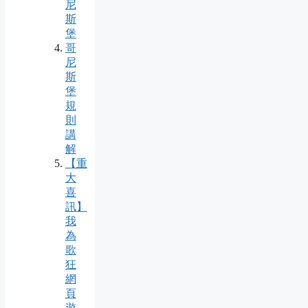
尼
斯
堡
哥
尼
斯
堡
規
則
講
解
【重
大
喜
訊】
我
為
歌
狂
網
頁
遊