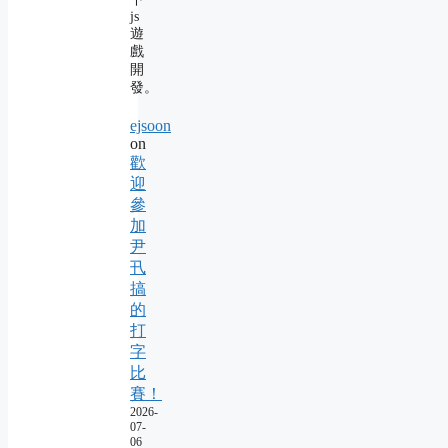
js
遊
戲
開
發。
ejsoon
on
歡
迎
參
加
尹
卂
搞
的
打
字
比
賽！
2026-
07-
06