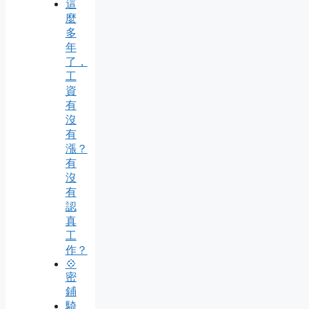
這
麼
多
年
了，
工
資
有
沒
有
漲？
有
沒
有
認
真
工
作？
💠
密
鋪
騎