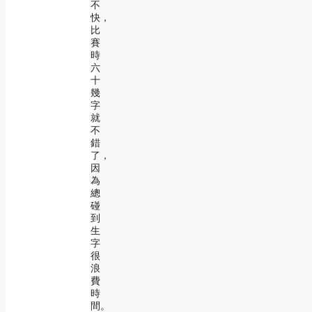
不
快，
比
賽
時
六
十
幾
字
就
不
錯
了，
因
為
總
碰
到
生
字
很
浪
費
時
間。