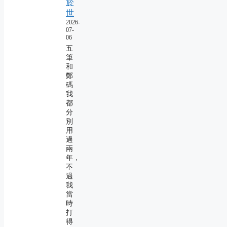
於
世
2026-
07-
06
五
筆
和
鄭
碼
我
都
分
別
用
過
兩
年，
不
過
我
當
時
打
得