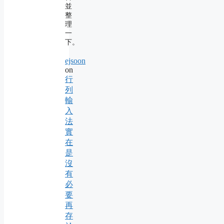
並
整
理
一
下。
ejsoon
on
行
列
輸
入
法
實
在
是
沒
有
必
要
再
存