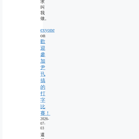
求
叫
我
做。
exyone
on
歡
迎
參
加
尹
卂
搞
的
打
字
比
賽！
2026-
07-
03
還