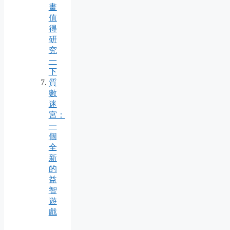
畫
值
得
研
究
一
下
質
數
迷
宮：
一
個
全
新
的
益
智
遊
戲