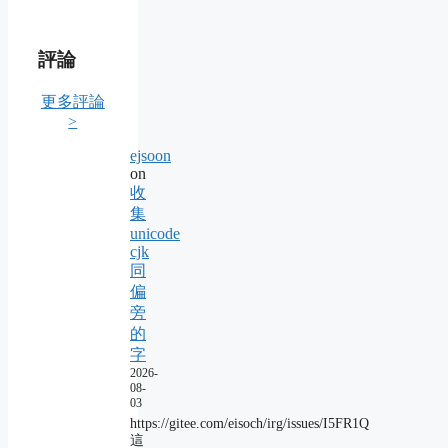
評論
更多評論
>
ejsoon
on
收
集
unicode
cjk
同
偏
旁
的
字
2026-
08-
03
https://gitee.com/eisoch/irg/issues/I5FR1Q
這