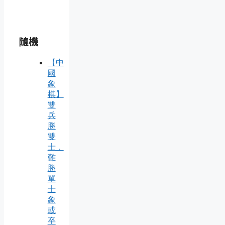
隨機
【中
國
象
棋】
雙
兵
勝
雙
士，
難
勝
單
士
象
或
卒