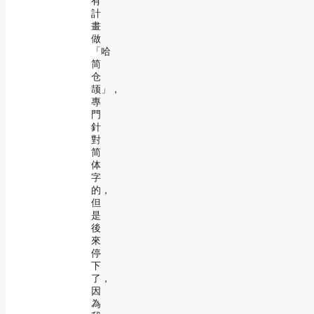
有
計
畫
做
「哈
简
仓
颉」，
專
門
針
對
简
体
字
的，
但
是
後
來
停
下
了，
因
為