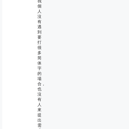
我
個
人
沒
有
遇
到
要
打
很
多
简
体
字
的
場
合，
也
沒
有
人
來
提
出
需