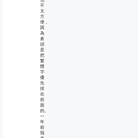
不
太
方
便，
因
為
倉
頡
是
把
繁
體
字
優
先
排
在
前
面
的。
一
年
前
我