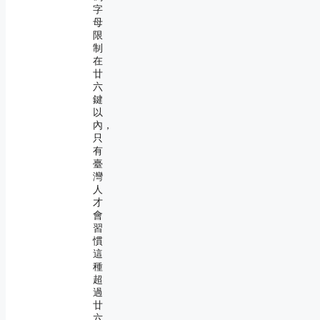
字
母
限
制
在
廿
六
鍵
以
內，
只
有
臺
灣
人
才
會
習
慣
這
種
超
過
廿
六