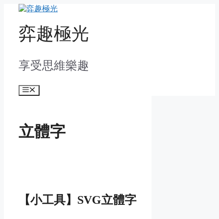
Skip
to
content
弈趣極光
享受思維樂趣
Menu
立體字
【小工具】SVG立體字