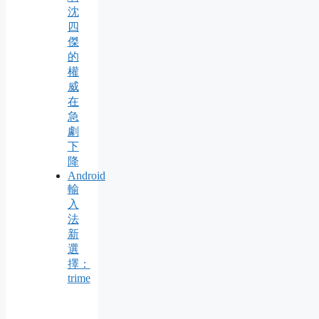
沈
四
傑
的
權
威
在
急
劇
下
降
Android
輸
入
法
新
選
擇：
trime