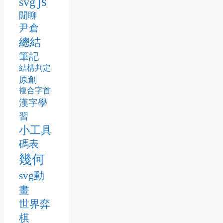
js
svg
閒聊
尹倉
總結
筆記
結構判定
原創
複合字首
漢字學
習
小工具
碼表
幾何
svg動
畫
世界弈
棋