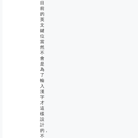
目
前
的
英
文
鍵
位
當
然
不
會
是
為
了
輸
入
漢
字
才
這
樣
設
計
的，
不