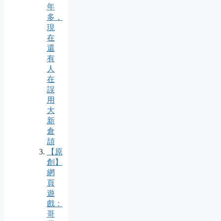
年
多，
現
在
還
有
人
在
誤
用
大
新
倉
頡
【原
創】
網
頁
遊
戲：
哥