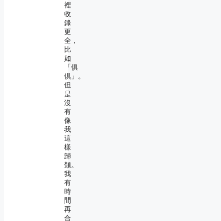
裡
收
錄
更
全，
比
如
「俱
倶」。
但
是
沒
有
像
我
這
樣
歸
類。
我
有
時
間
再
合