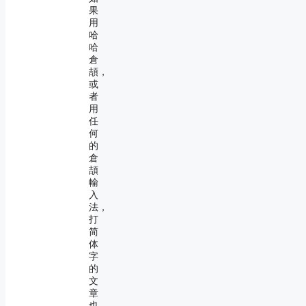
果
用
哈
哈
倉
頡，
或
者
用
任
何
的
倉
頡
輸
入
法，
打
简
体
字
的
文
章
也