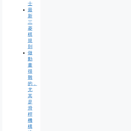
士
最
新
三
菱
棋
規
則
做
動
畫
很
難
的，
尤
其
是
滑
桿
機
構