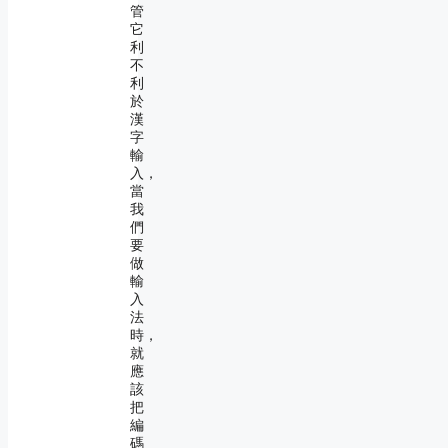
管
它
利
不
利
於
漢
字
輸
入，
當
我
們
要
做
輸
入
法
時，
就
應
該
把
編
碼