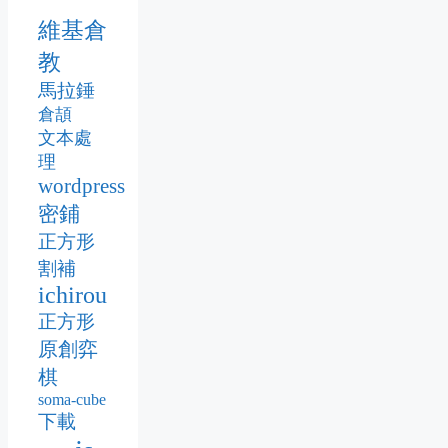
維基倉
教
馬拉錘
倉頡
文本處
理
wordpress
密鋪
正方形
割補
ichirou
正方形
原創弈
棋
soma-cube
下載