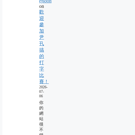
ejsoon
on
歡
迎
參
加
尹
卂
搞
的
打
字
比
賽！
2026-
07-
06
你
的
網
站
很
不