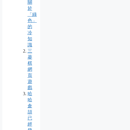
關
於
「綠
色」
的
冷
知
識
三
菱
棋
網
頁
遊
戲
哈
哈
倉
頡
已
經