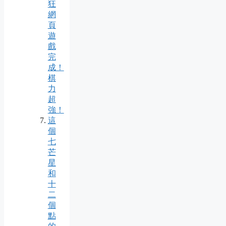
狂
網
頁
遊
戲
完
成！
棋
力
超
強！
這
個
七
芒
星
和
十
二
個
點