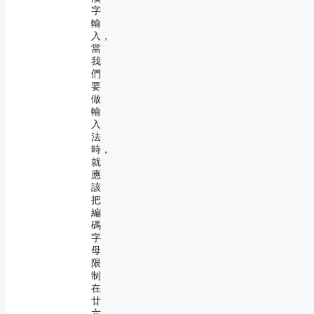
字
輸
入，
當
我
們
要
做
輸
入
法
時，
就
應
該
把
編
碼
字
母
限
制
在
廿
六