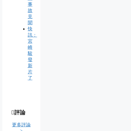
事
故
見
聞
快
訊：
宮
崎
駿
發
新
片
了
評論
更多評論
>