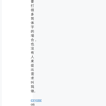
要
打
很
多
简
体
字
的
場
合，
也
沒
有
人
來
提
出
需
求
叫
我
做。
exyone
on