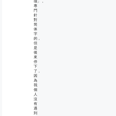
颉」，
專
門
針
對
简
体
字
的，
但
是
後
來
停
下
了，
因
為
我
個
人
沒
有
遇
到