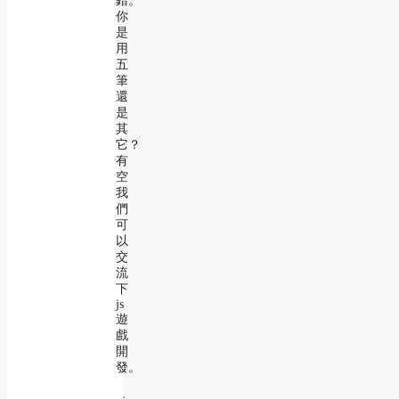
錯。
你
是
用
五
筆
還
是
其
它？
有
空
我
們
可
以
交
流
下
js
遊
戲
開
發。