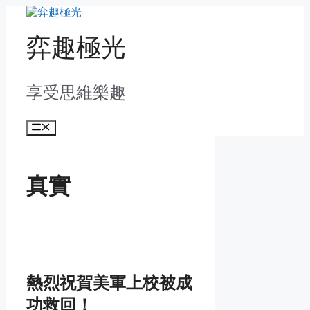
Skip
to
content
弈趣極光
享受思維樂趣
Menu
真實
熱烈祝賀美軍上校被成
功救回！