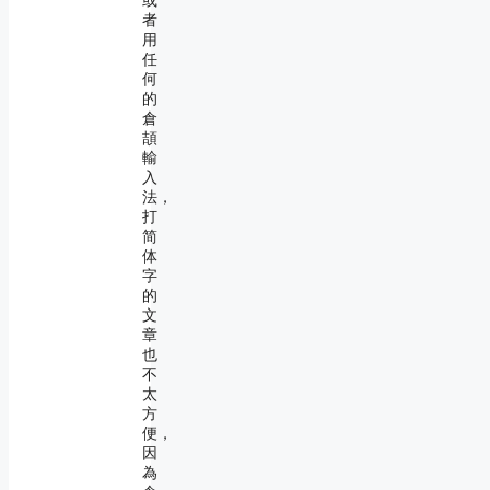
或
者
用
任
何
的
倉
頡
輸
入
法，
打
简
体
字
的
文
章
也
不
太
方
便，
因
為