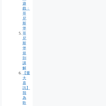
遊
戲：
哥
尼
斯
堡
哥
尼
斯
堡
規
則
講
解
【重
大
喜
訊】
我
為
歌