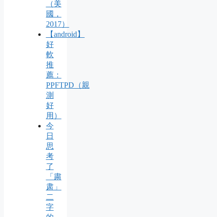
（美
國，
2017）
【android】
好
軟
推
薦：
PPFTPD（親
測
好
用）
今
日
思
考
了
「粛
肃」
二
字