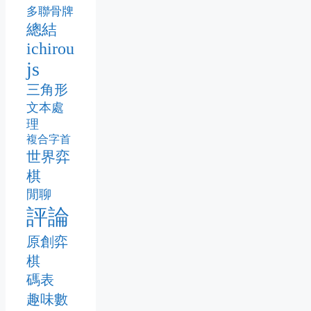
多聯骨牌
總結
ichirou
js
三角形
文本處
理
複合字首
世界弈
棋
閒聊
評論
原創弈
棋
碼表
趣味數