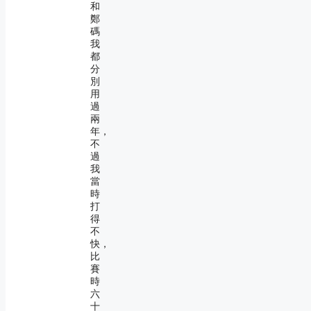
和
鄭
碼
我
都
分
別
用
過
兩
年，
不
過
我
當
時
打
得
不
快，
比
賽
時
六
十