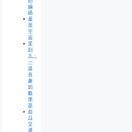
的
編
碼
菱
形
宇
宙
零
到
九：
一
道
有
趣
的
數
學
題
前
日
交
通