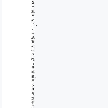
幾
字
就
不
錯
了，
因
為
總
碰
到
生
字
很
浪
費
時
間。
目
前
的
英
文
鍵
位