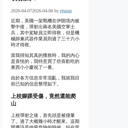
2026-04-07
2026-04-06
by
ejsoon
近期，美國一架戰機在伊朗境內被
擊中後，彈射出兩名美國空軍士
兵，其中駕駛員立即得救，但是機
械師兼武器作業員則過了三十六小
時才得救。
當我得知其真的獲救時，我的內心
是喜悅的，我特意買了些喜歡吃的
東西小小慶祝了一番。
由於各方信息非常混亂，我就我目
前已知的信息整理如下。
上校腳踝受傷，竟然還能爬
山
上校彈射之後，首先頭是被撞暈
了。過了大概幾小時才醒來。這期
間應該是他最危險的時候，好在當