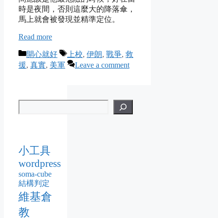
時是夜間，否則這麼大的降落傘，
馬上就會被發現並精準定位。
Read more
Categories
Tags
開心就好
上校
,
伊朗
,
戰爭
,
救
援
,
真實
,
美軍
Leave a comment
小工具
wordpress
soma-cube
結構判定
維基倉
教