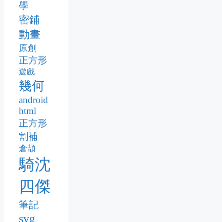
學
密鋪
動畫
原創
正方形
遊戲
幾何
android
html
正方形
割補
倉頡
騎沈
四傑
筆記
svg