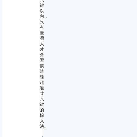
鍵
以
內，
只
有
臺
灣
人
才
會
習
慣
這
種
超
過
廿
六
鍵
的
輸
入
法。