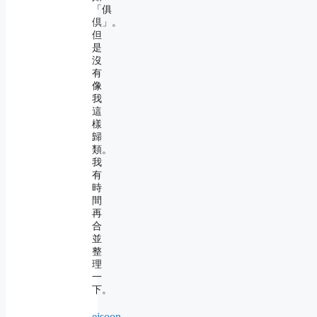
「俱
倶」。
但
是
沒
有
像
我
這
樣
歸
類。
我
有
時
間
再
合
並
整
理
一
下。
ejsoon