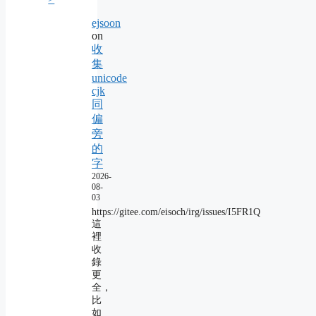
ejsoon
on
收
集
unicode
cjk
同
偏
旁
的
字
2026-
08-
03
https://gitee.com/eisoch/irg/issues/I5FR1Q
這
裡
收
錄
更
全，
比
如