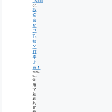
ejsoon
on
歡
迎
參
加
尹
卂
搞
的
打
字
比
賽！
2026-
07-
06
用
字
差
異
其
實