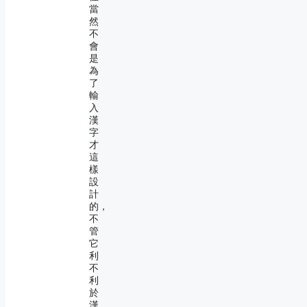
當
然
不
會
是
為
了
輸
入
漢
字
才
這
樣
設
計
的，
不
管
它
利
不
利
於
漢