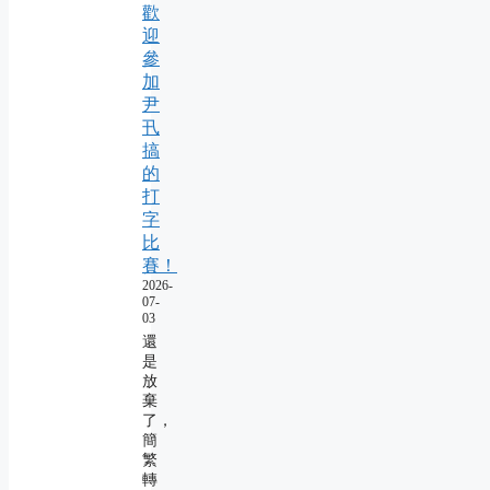
歡
迎
參
加
尹
卂
搞
的
打
字
比
賽！
2026-
07-
03
還
是
放
棄
了，
簡
繁
轉