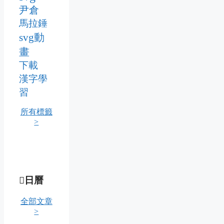
尹倉
馬拉錘
svg動
畫
下載
漢字學
習
所有標籤
>
日曆
全部文章
>