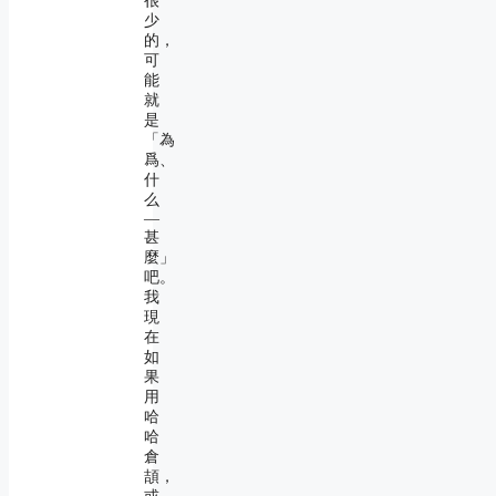
很
少
的，
可
能
就
是
「為
爲、
什
么
―
甚
麼」
吧。
我
現
在
如
果
用
哈
哈
倉
頡，