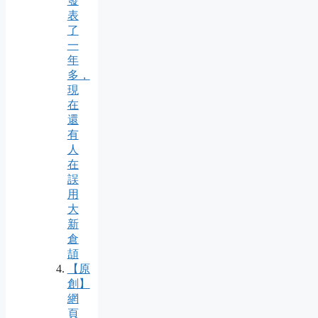
發
表
了
一
年
多，
現
在
還
有
人
在
誤
用
大
新
倉
頡
【原
創】
網
頁