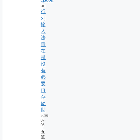
on
行
列
輸
入
法
實
在
是
沒
有
必
要
再
存
於
世
2026-
07-
06
五
筆