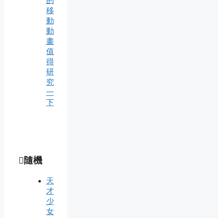
的
移
動
動
畫
值
得
研
究
一
下
隨機
天
才
少
女