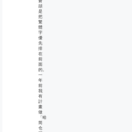
倉
頡
是
把
繁
體
字
優
先
排
在
前
面
的。
一
年
前
我
有
計
畫
做
「哈
简
仓