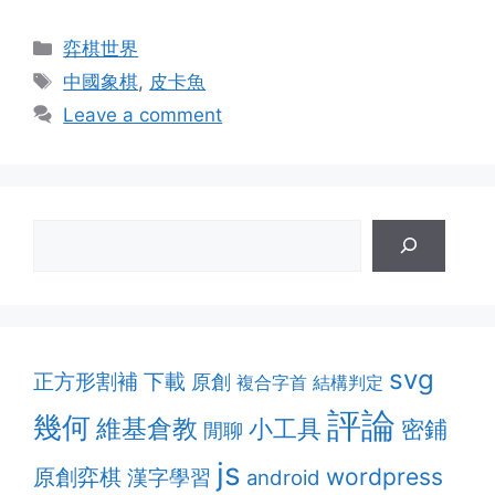
Categories
弈棋世界
Tags
中國象棋
,
皮卡魚
Leave a comment
svg
正方形割補
下載
原創
複合字首
結構判定
評論
幾何
維基倉教
小工具
密鋪
閒聊
js
原創弈棋
wordpress
漢字學習
android