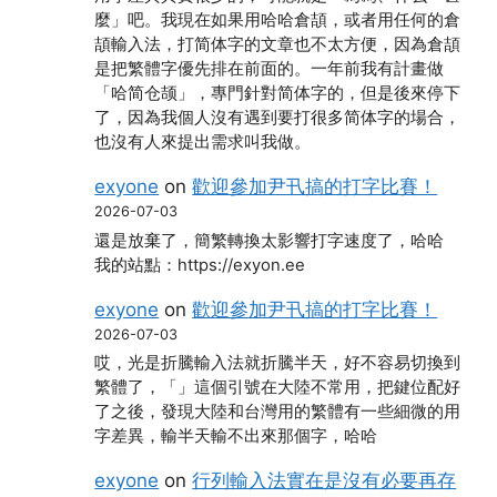
麼」吧。我現在如果用哈哈倉頡，或者用任何的倉
頡輸入法，打简体字的文章也不太方便，因為倉頡
是把繁體字優先排在前面的。一年前我有計畫做
「哈简仓颉」，專門針對简体字的，但是後來停下
了，因為我個人沒有遇到要打很多简体字的場合，
也沒有人來提出需求叫我做。
exyone
on
歡迎參加尹卂搞的打字比賽！
2026-07-03
還是放棄了，簡繁轉換太影響打字速度了，哈哈
我的站點：https://exyon.ee
exyone
on
歡迎參加尹卂搞的打字比賽！
2026-07-03
哎，光是折騰輸入法就折騰半天，好不容易切換到
繁體了，「」這個引號在大陸不常用，把鍵位配好
了之後，發現大陸和台灣用的繁體有一些細微的用
字差異，輸半天輸不出來那個字，哈哈
exyone
on
行列輸入法實在是沒有必要再存