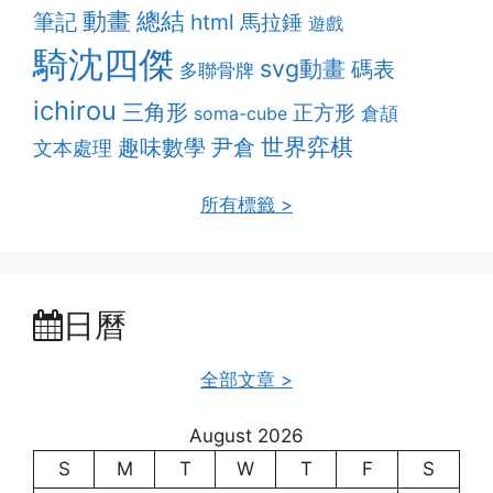
動畫
總結
筆記
html
馬拉錘
遊戲
騎沈四傑
svg動畫
碼表
多聯骨牌
ichirou
三角形
正方形
soma-cube
倉頡
趣味數學
世界弈棋
尹倉
文本處理
所有標籤 >
日曆
全部文章 >
August 2026
S
M
T
W
T
F
S