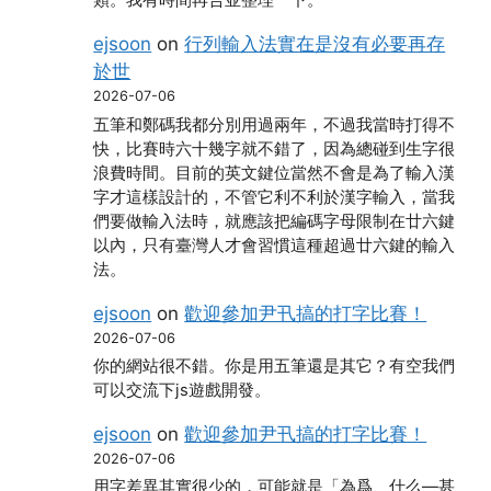
類。我有時間再合並整理一下。
ejsoon
on
行列輸入法實在是沒有必要再存
於世
2026-07-06
五筆和鄭碼我都分別用過兩年，不過我當時打得不
快，比賽時六十幾字就不錯了，因為總碰到生字很
浪費時間。目前的英文鍵位當然不會是為了輸入漢
字才這樣設計的，不管它利不利於漢字輸入，當我
們要做輸入法時，就應該把編碼字母限制在廿六鍵
以內，只有臺灣人才會習慣這種超過廿六鍵的輸入
法。
ejsoon
on
歡迎參加尹卂搞的打字比賽！
2026-07-06
你的網站很不錯。你是用五筆還是其它？有空我們
可以交流下js遊戲開發。
ejsoon
on
歡迎參加尹卂搞的打字比賽！
2026-07-06
用字差異其實很少的，可能就是「為爲、什么―甚