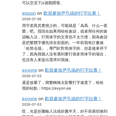
可以交流下js遊戲開發。
ejsoon
on
歡迎參加尹卂搞的打字比賽！
2026-07-06
用字差異其實很少的，可能就是「為爲、什么―甚
麼」吧。我現在如果用哈哈倉頡，或者用任何的倉
頡輸入法，打简体字的文章也不太方便，因為倉頡
是把繁體字優先排在前面的。一年前我有計畫做
「哈简仓颉」，專門針對简体字的，但是後來停下
了，因為我個人沒有遇到要打很多简体字的場合，
也沒有人來提出需求叫我做。
exyone
on
歡迎參加尹卂搞的打字比賽！
2026-07-03
還是放棄了，簡繁轉換太影響打字速度了，哈哈
我的站點：https://exyon.ee
exyone
on
歡迎參加尹卂搞的打字比賽！
2026-07-03
哎，光是折騰輸入法就折騰半天，好不容易切換到