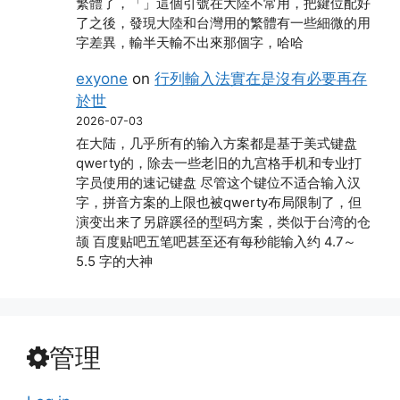
繁體了，「」這個引號在大陸不常用，把鍵位配好
了之後，發現大陸和台灣用的繁體有一些細微的用
字差異，輸半天輸不出來那個字，哈哈
exyone
on
行列輸入法實在是沒有必要再存
於世
2026-07-03
在大陆，几乎所有的输入方案都是基于美式键盘
qwerty的，除去一些老旧的九宫格手机和专业打
字员使用的速记键盘 尽管这个键位不适合输入汉
字，拼音方案的上限也被qwerty布局限制了，但
演变出来了另辟蹊径的型码方案，类似于台湾的仓
颉 百度贴吧五笔吧甚至还有每秒能输入约 4.7～
5.5 字的大神
管理