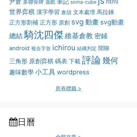
js
筆記
尹倉
html
多聯骨牌
遊戲
soma-cube
世界弈棋
漢字學習
馬拉錘
文本處理
倉頡
svg
動畫
svg動畫
正方形割補
正方形
原創
騎沈四傑
維基倉教
總結
密鋪
ichirou
android
閒聊
複合字首
結構判定
評論
幾何
原創弈棋
三角形
碼表
下載
小工具
趣味數學
wordpress
所有標籤 >
日曆
全部文章 >