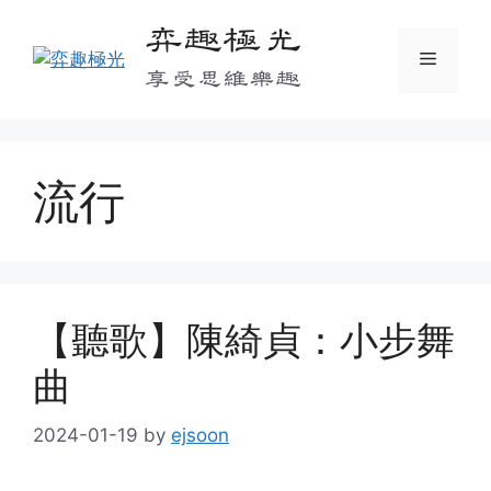
Skip
弈趣極光
to
Menu
content
享受思維樂趣
流行
【聽歌】陳綺貞：小步舞
曲
2024-01-19
by
ejsoon