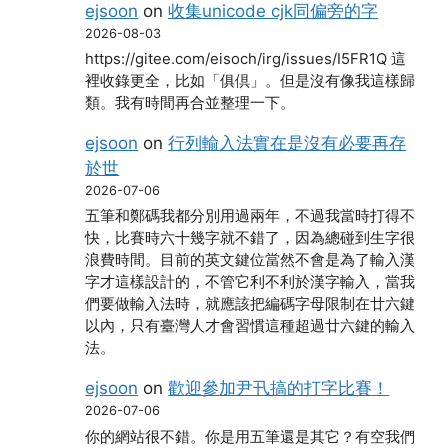
ejsoon
on
收集unicode cjk同偏旁的字
2026-08-03
https://gitee.com/eisoch/irg/issues/I5FR1Q 這
裡收錄更全，比如「俱倶」。但是沒有像我這樣歸
類。我有時間再合並整理一下。
ejsoon
on
行列輸入法實在是沒有必要再存
於世
2026-07-06
五筆和鄭碼我都分別用過兩年，不過我當時打得不
快，比賽時六十幾字就不錯了，因為總碰到生字很
浪費時間。目前的英文鍵位當然不會是為了輸入漢
字才這樣設計的，不管它利不利於漢字輸入，當我
們要做輸入法時，就應該把編碼字母限制在廿六鍵
以內，只有臺灣人才會習慣這種超過廿六鍵的輸入
法。
ejsoon
on
歡迎參加尹卂搞的打字比賽！
2026-07-06
你的網站很不錯。你是用五筆還是其它？有空我們