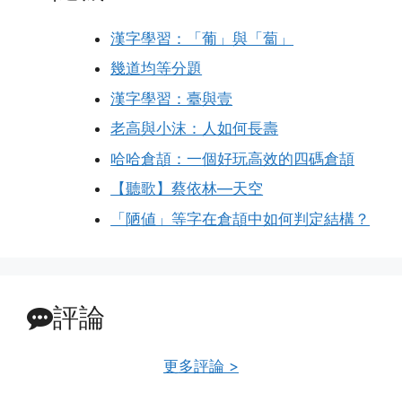
漢字學習：「葡」與「蔔」
幾道均等分題
漢字學習：臺與壹
老高與小沫：人如何長壽
哈哈倉頡：一個好玩高效的四碼倉頡
【聽歌】蔡依林—天空
「陋値」等字在倉頡中如何判定結構？
評論
更多評論 >