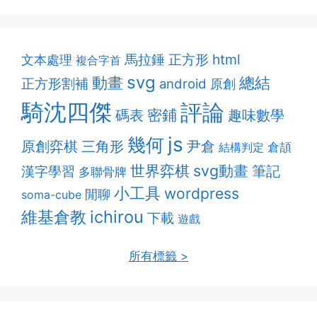
html
馬拉錘
正方形
文本處理
複合字首
svg
動畫
總結
正方形割補
android
原創
騎沈四傑
評論
密鋪
趣味數學
碼表
js
幾何
原創弈棋
三角形
尹倉
結構判定
倉頡
svg動畫
世界弈棋
筆記
漢字學習
多聯骨牌
小工具
wordpress
閒聊
soma-cube
維基倉教
ichirou
下載
遊戲
所有標籤 >