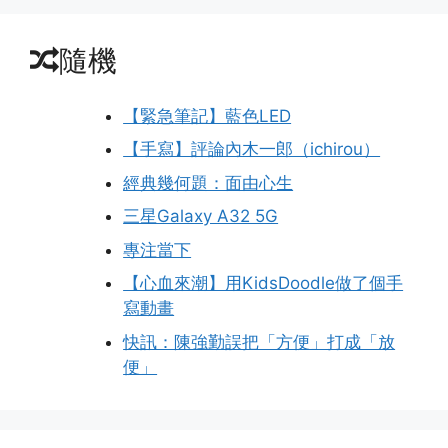
隨機
【緊急筆記】藍色LED
【手寫】評論內木一郎（ichirou）
經典幾何題：面由心生
三星Galaxy A32 5G
專注當下
【心血來潮】用KidsDoodle做了個手
寫動畫
快訊：陳強勤誤把「方便」打成「放
便」