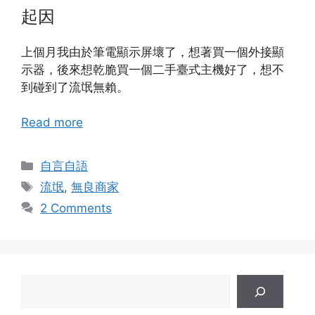
起因
上個月我由於筆電顯示屏壞了，想著買一個外接顯
示器，後來想乾脆買一個二手臺式主機好了，想不
到碰到了流氓無賴。
Read more
Categories
自言自語
Tags
流氓
,
無良商家
2 Comments