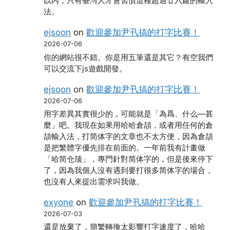
以內，只有臺灣人才會習慣這種超過廿六鍵的輸入
法。
ejsoon
on
歡迎參加尹卂搞的打字比賽！
2026-07-06
你的網站很不錯。你是用五筆還是其它？有空我們
可以交流下js遊戲開發。
ejsoon
on
歡迎參加尹卂搞的打字比賽！
2026-07-06
用字差異其實很少的，可能就是「為爲、什么―甚
麼」吧。我現在如果用哈哈倉頡，或者用任何的倉
頡輸入法，打简体字的文章也不太方便，因為倉頡
是把繁體字優先排在前面的。一年前我有計畫做
「哈简仓颉」，專門針對简体字的，但是後來停下
了，因為我個人沒有遇到要打很多简体字的場合，
也沒有人來提出需求叫我做。
exyone
on
歡迎參加尹卂搞的打字比賽！
2026-07-03
還是放棄了，簡繁轉換太影響打字速度了，哈哈