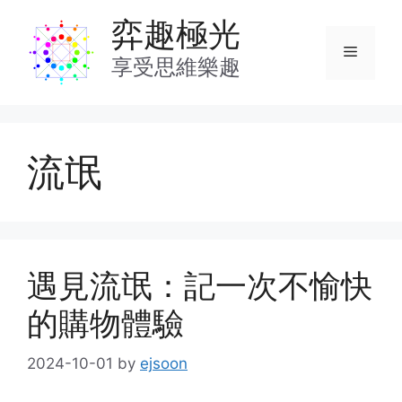
Skip
弈趣極光
to
Menu
content
享受思維樂趣
流氓
遇見流氓：記一次不愉快
的購物體驗
2024-10-01
by
ejsoon