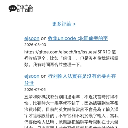
評論
更多評論 >
ejsoon
on
收集unicode cjk同偏旁的字
2026-08-03
https://gitee.com/eisoch/irg/issues/I5FR1Q 這
裡收錄更全，比如「俱倶」。但是沒有像我這樣歸
類。我有時間再合並整理一下。
ejsoon
on
行列輸入法實在是沒有必要再存
於世
2026-07-06
五筆和鄭碼我都分別用過兩年，不過我當時打得不
快，比賽時六十幾字就不錯了，因為總碰到生字很
浪費時間。目前的英文鍵位當然不會是為了輸入漢
字才這樣設計的，不管它利不利於漢字輸入，當我
們要做輸入法時，就應該把編碼字母限制在廿六鍵