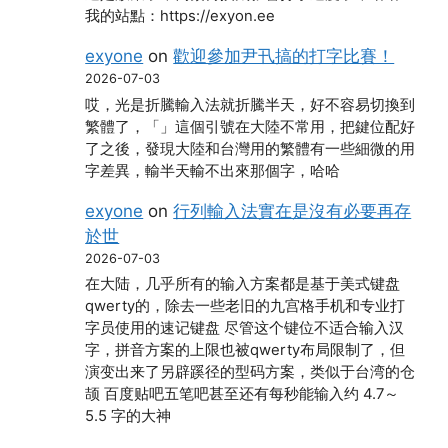
我的站點：https://exyon.ee
exyone
on
歡迎參加尹卂搞的打字比賽！
2026-07-03
哎，光是折騰輸入法就折騰半天，好不容易切換到
繁體了，「」這個引號在大陸不常用，把鍵位配好
了之後，發現大陸和台灣用的繁體有一些細微的用
字差異，輸半天輸不出來那個字，哈哈
exyone
on
行列輸入法實在是沒有必要再存
於世
2026-07-03
在大陆，几乎所有的输入方案都是基于美式键盘
qwerty的，除去一些老旧的九宫格手机和专业打
字员使用的速记键盘 尽管这个键位不适合输入汉
字，拼音方案的上限也被qwerty布局限制了，但
演变出来了另辟蹊径的型码方案，类似于台湾的仓
颉 百度贴吧五笔吧甚至还有每秒能输入约 4.7～
5.5 字的大神