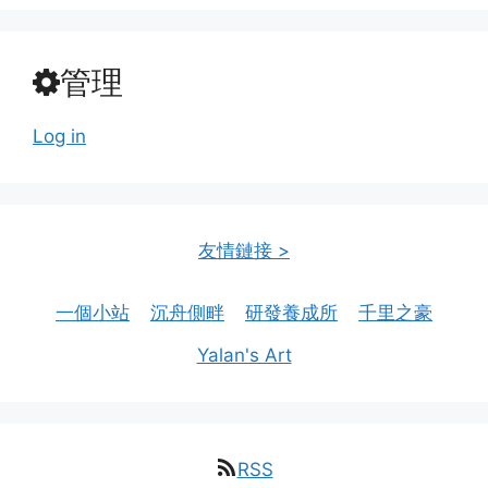
管理
Log in
友情鏈接 >
一個小站
沉舟側畔
研發養成所
千里之豪
Yalan's Art
RSS