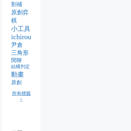
割補
原創弈
棋
小工具
ichirou
尹倉
三角形
閒聊
結構判定
動畫
原創
所有標籤
>