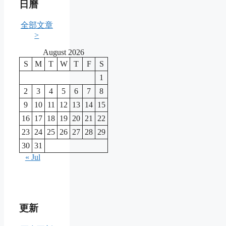
日曆
全部文章
>
August 2026
S
M
T
W
T
F
S
1
2
3
4
5
6
7
8
9
10
11
12
13
14
15
16
17
18
19
20
21
22
23
24
25
26
27
28
29
30
31
« Jul
更新