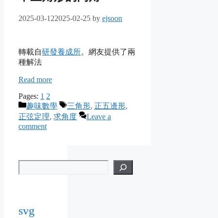
2025-03-12
2025-02-25
by
ejsoon
轉載自
研發養成所
。網友提供了兩
種解法
Read more
Pages:
1
2
Categories
Tags
趣味數學
三角形
,
正五邊形
,
正弦定理
,
求角度
Leave a
comment
svg