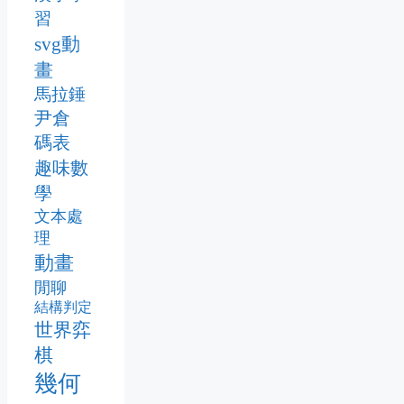
習
svg動
畫
馬拉錘
尹倉
碼表
趣味數
學
文本處
理
動畫
閒聊
結構判定
世界弈
棋
幾何