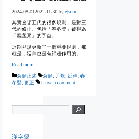
2024-08-01
2022-11-30
by
ejsoon
其實倉頡五代的很多規則，是對三
代的修正。包括「春冬登」被視為
「蠢螽凳」的字首。
近期尹規更新了一個重要規則，那
就是，延伸也是有歸邊作用的。
Read more
Categories
Tags
倉頡正述
倉頡
,
尹規
,
延伸
,
春
冬登
,
更正
Leave a comment
漢字學