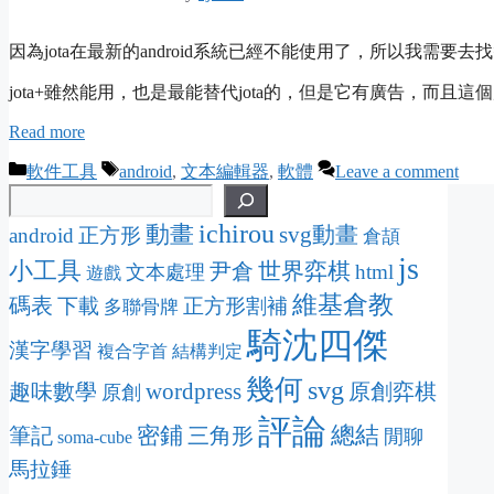
因為jota在最新的android系統已經不能使用了，所以我需要去
jota+雖然能用，也是最能替代jota的，但是它有廣告，而
Read more
Categories
Tags
軟件工具
android
,
文本編輯器
,
軟體
Leave a comment
ichirou
動畫
svg動畫
android
正方形
倉頡
js
小工具
尹倉
世界弈棋
html
文本處理
遊戲
維基倉教
碼表
下載
正方形割補
多聯骨牌
騎沈四傑
漢字學習
複合字首
結構判定
幾何
svg
wordpress
趣味數學
原創弈棋
原創
評論
密鋪
總結
筆記
三角形
閒聊
soma-cube
馬拉錘