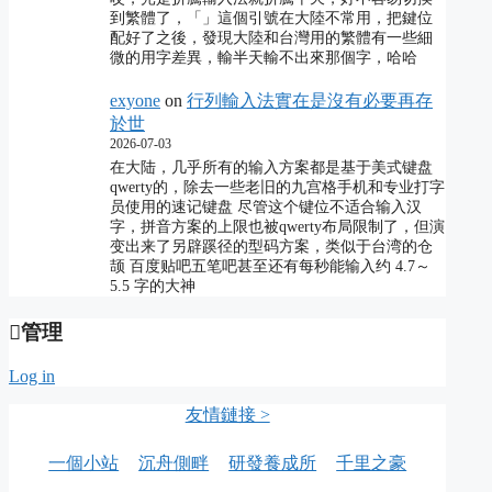
到繁體了，「」這個引號在大陸不常用，把鍵位
配好了之後，發現大陸和台灣用的繁體有一些細
微的用字差異，輸半天輸不出來那個字，哈哈
exyone
on
行列輸入法實在是沒有必要再存
於世
2026-07-03
在大陆，几乎所有的输入方案都是基于美式键盘
qwerty的，除去一些老旧的九宫格手机和专业打字
员使用的速记键盘 尽管这个键位不适合输入汉
字，拼音方案的上限也被qwerty布局限制了，但演
变出来了另辟蹊径的型码方案，类似于台湾的仓
颉 百度贴吧五笔吧甚至还有每秒能输入约 4.7～
5.5 字的大神
管理
Log in
友情鏈接 >
一個小站
沉舟側畔
研發養成所
千里之豪