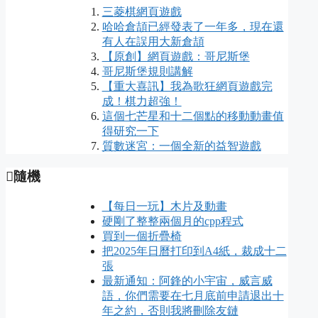
三菱棋網頁遊戲
哈哈倉頡已經發表了一年多，現在還
有人在誤用大新倉頡
【原創】網頁遊戲：哥尼斯堡
哥尼斯堡規則講解
【重大喜訊】我為歌狂網頁遊戲完
成！棋力超強！
這個七芒星和十二個點的移動動畫值
得研究一下
質數迷宮：一個全新的益智遊戲
隨機
【每日一玩】木片及動畫
硬剛了整整兩個月的cpp程式
買到一個折疊椅
把2025年日曆打印到A4紙，裁成十二
張
最新通知：阿鋒的小宇宙，威言威
語，你們需要在七月底前申請退出十
年之約，否則我將刪除友鏈