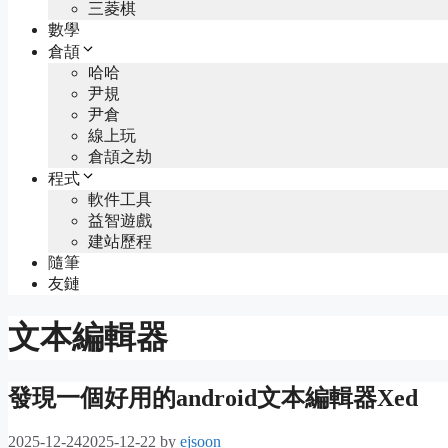
三菱棋
數學
倉頡
哈哈
尹規
尹倉
線上玩
倉頡之劫
程式
軟件工具
益智遊戲
建站歷程
隨筆
友鏈
文本編輯器
發現一個好用的android文本編輯器Xed
2025-12-24
2025-12-22
by
ejsoon