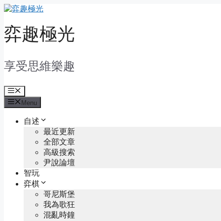
Skip
to
content
弈趣極光
享受思維樂趣
Menu
Menu
自述
最近更新
全部文章
高級搜索
尹說論壇
智玩
弈棋
哥尼斯堡
我為歌狂
混亂時鐘