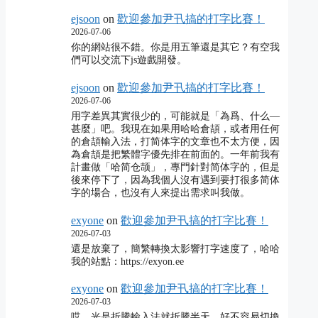
ejsoon
on
歡迎參加尹卂搞的打字比賽！
2026-07-06
你的網站很不錯。你是用五筆還是其它？有空我
們可以交流下js遊戲開發。
ejsoon
on
歡迎參加尹卂搞的打字比賽！
2026-07-06
用字差異其實很少的，可能就是「為爲、什么―
甚麼」吧。我現在如果用哈哈倉頡，或者用任何
的倉頡輸入法，打简体字的文章也不太方便，因
為倉頡是把繁體字優先排在前面的。一年前我有
計畫做「哈简仓颉」，專門針對简体字的，但是
後來停下了，因為我個人沒有遇到要打很多简体
字的場合，也沒有人來提出需求叫我做。
exyone
on
歡迎參加尹卂搞的打字比賽！
2026-07-03
還是放棄了，簡繁轉換太影響打字速度了，哈哈
我的站點：https://exyon.ee
exyone
on
歡迎參加尹卂搞的打字比賽！
2026-07-03
哎，光是折騰輸入法就折騰半天，好不容易切換