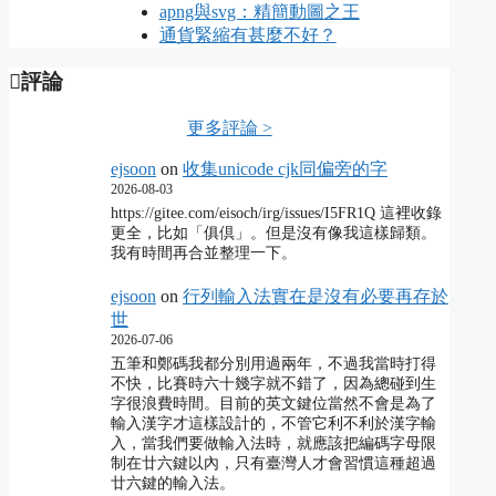
apng與svg：精簡動圖之王
通貨緊縮有甚麼不好？
評論
更多評論 >
ejsoon
on
收集unicode cjk同偏旁的字
2026-08-03
https://gitee.com/eisoch/irg/issues/I5FR1Q 這裡收錄
更全，比如「俱倶」。但是沒有像我這樣歸類。
我有時間再合並整理一下。
ejsoon
on
行列輸入法實在是沒有必要再存於
世
2026-07-06
五筆和鄭碼我都分別用過兩年，不過我當時打得
不快，比賽時六十幾字就不錯了，因為總碰到生
字很浪費時間。目前的英文鍵位當然不會是為了
輸入漢字才這樣設計的，不管它利不利於漢字輸
入，當我們要做輸入法時，就應該把編碼字母限
制在廿六鍵以內，只有臺灣人才會習慣這種超過
廿六鍵的輸入法。