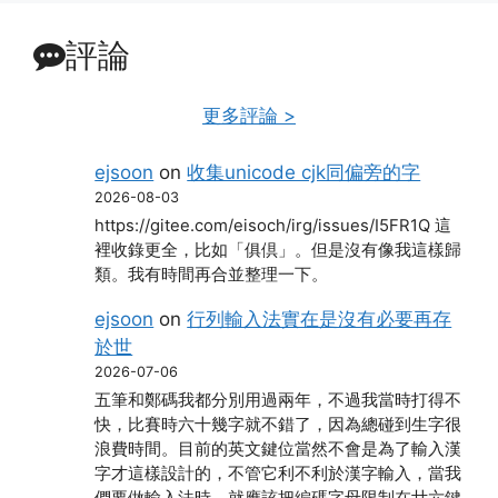
評論
更多評論 >
ejsoon
on
收集unicode cjk同偏旁的字
2026-08-03
https://gitee.com/eisoch/irg/issues/I5FR1Q 這
裡收錄更全，比如「俱倶」。但是沒有像我這樣歸
類。我有時間再合並整理一下。
ejsoon
on
行列輸入法實在是沒有必要再存
於世
2026-07-06
五筆和鄭碼我都分別用過兩年，不過我當時打得不
快，比賽時六十幾字就不錯了，因為總碰到生字很
浪費時間。目前的英文鍵位當然不會是為了輸入漢
字才這樣設計的，不管它利不利於漢字輸入，當我