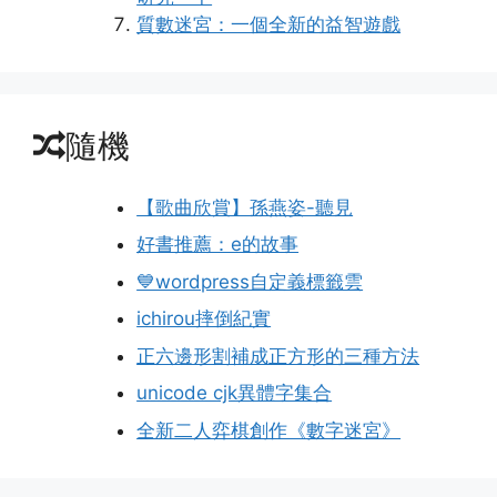
質數迷宮：一個全新的益智遊戲
隨機
【歌曲欣賞】孫燕姿-聽見
好書推薦：e的故事
💙wordpress自定義標籤雲
ichirou摔倒紀實
正六邊形割補成正方形的三種方法
unicode cjk異體字集合
全新二人弈棋創作《數字迷宮》