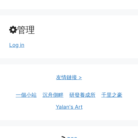
管理
Log in
友情鏈接 >
一個小站
沉舟側畔
研發養成所
千里之豪
Yalan's Art