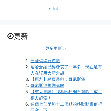
« Jul
更新
更多更新 >
三菱棋網頁遊戲
哈哈倉頡已經發表了一年多，現在還有
人在誤用大新倉頡
【原創】網頁遊戲：哥尼斯堡
哥尼斯堡規則講解
【重大喜訊】我為歌狂網頁遊戲完成！
棋力超強！
這個七芒星和十二個點的移動動畫值得
研究一下