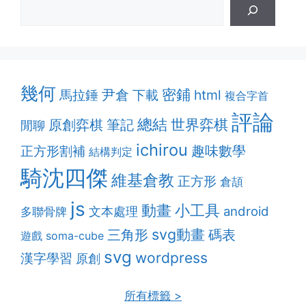
幾何
密鋪
尹倉
html
馬拉錘
下載
複合字首
評論
總結
原創弈棋
筆記
世界弈棋
閒聊
ichirou
趣味數學
正方形割補
結構判定
騎沈四傑
維基倉教
正方形
倉頡
js
動畫
小工具
android
多聯骨牌
文本處理
svg動畫
三角形
碼表
遊戲
soma-cube
svg
wordpress
漢字學習
原創
所有標籤 >