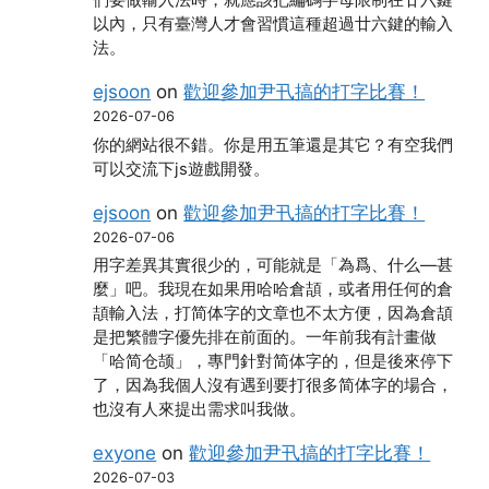
們要做輸入法時，就應該把編碼字母限制在廿六鍵
以內，只有臺灣人才會習慣這種超過廿六鍵的輸入
法。
ejsoon
on
歡迎參加尹卂搞的打字比賽！
2026-07-06
你的網站很不錯。你是用五筆還是其它？有空我們
可以交流下js遊戲開發。
ejsoon
on
歡迎參加尹卂搞的打字比賽！
2026-07-06
用字差異其實很少的，可能就是「為爲、什么―甚
麼」吧。我現在如果用哈哈倉頡，或者用任何的倉
頡輸入法，打简体字的文章也不太方便，因為倉頡
是把繁體字優先排在前面的。一年前我有計畫做
「哈简仓颉」，專門針對简体字的，但是後來停下
了，因為我個人沒有遇到要打很多简体字的場合，
也沒有人來提出需求叫我做。
exyone
on
歡迎參加尹卂搞的打字比賽！
2026-07-03