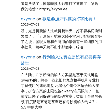
還是放棄了，簡繁轉換太影響打字速度了，哈哈
我的站點：https://exyon.ee
exyone
on
歡迎參加尹卂搞的打字比賽！
2026-07-03
哎，光是折騰輸入法就折騰半天，好不容易切換到
繁體了，「」這個引號在大陸不常用，把鍵位配好
了之後，發現大陸和台灣用的繁體有一些細微的用
字差異，輸半天輸不出來那個字，哈哈
exyone
on
行列輸入法實在是沒有必要再存
於世
2026-07-03
在大陆，几乎所有的输入方案都是基于美式键盘
qwerty的，除去一些老旧的九宫格手机和专业打
字员使用的速记键盘 尽管这个键位不适合输入汉
字，拼音方案的上限也被qwerty布局限制了，但
演变出来了另辟蹊径的型码方案，类似于台湾的仓
颉 百度贴吧五笔吧甚至还有每秒能输入约 4.7～
5.5 字的大神