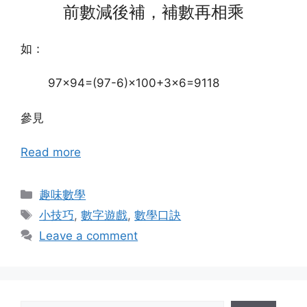
前數減後補，補數再相乘
如：
97×94=(97-6)×100+3×6=9118
參見
Read more
Categories
趣味數學
Tags
小技巧
,
數字遊戲
,
數學口訣
Leave a comment