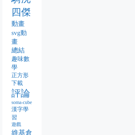
四傑
動畫
svg動
畫
總結
趣味數
學
正方形
下載
評論
soma-cube
漢字學
習
遊戲
維基倉