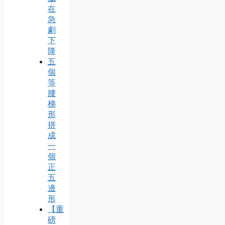
在
急
劇
下
降
五
個
等
腰
梯
形
拼
成
一
個
正
五
邊
形
【重
磅