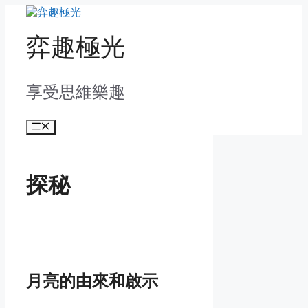
Skip
to
content
弈趣極光
享受思維樂趣
Menu
探秘
月亮的由來和啟示