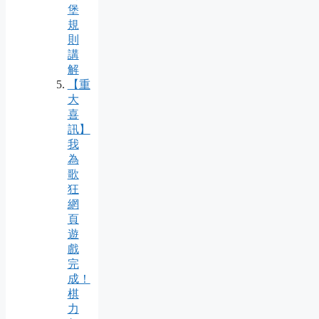
堡
規
則
講
解
【重
大
喜
訊】
我
為
歌
狂
網
頁
遊
戲
完
成！
棋
力