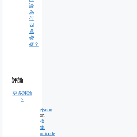
論
為
何
四
處
碰
壁？
評論
更多評論
>
ejsoon
on
收
集
unicode