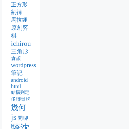
正方形
割補
馬拉錘
原創弈
棋
ichirou
三角形
倉頡
wordpress
筆記
android
html
結構判定
多聯骨牌
幾何
js
閒聊
騎沈