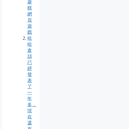
菱
棋
網
頁
遊
戲
哈
哈
倉
頡
已
經
發
表
了
一
年
多，
現
在
還
有