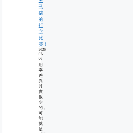
尹
卂
搞
的
打
字
比
賽！
2026-
07-
06
用
字
差
異
其
實
很
少
的，
可
能
就
是