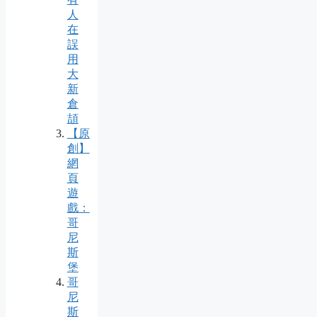
人
在
誤
用
大
新
倉
頡
【原
創】
網
頁
遊
戲：
哥
尼
斯
堡
哥
尼
斯