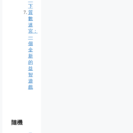
下
質
數
迷
宮：
一
個
全
新
的
益
智
遊
戲
隨機