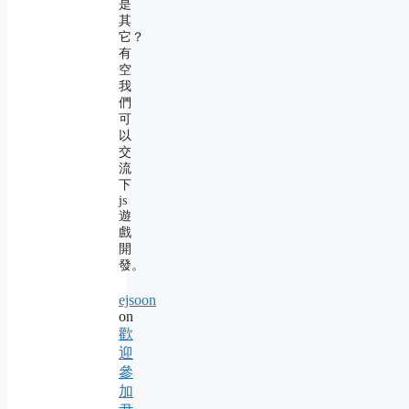
是
其
它？
有
空
我
們
可
以
交
流
下
js
遊
戲
開
發。
ejsoon
on
歡
迎
參
加