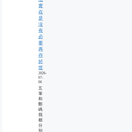
實
在
是
沒
有
必
要
再
存
於
世
2026-
07-
06
五
筆
和
鄭
碼
我
都
分
別