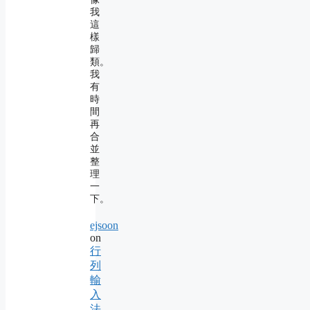
我
這
樣
歸
類。
我
有
時
間
再
合
並
整
理
一
下。
ejsoon
on
行
列
輸
入
法