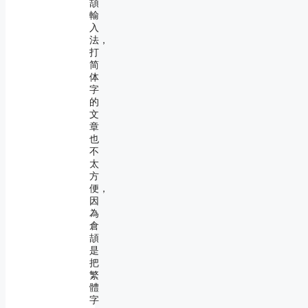
頡
輸
入
法，
打
简
体
字
的
文
章
也
不
太
方
便，
因
為
倉
頡
是
把
繁
體
字