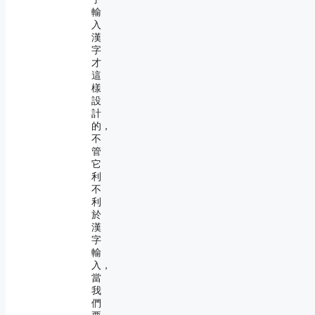
輸
入
漢
字
才
這
樣
設
計
的，
不
管
它
利
不
利
於
漢
字
輸
入，
當
我
們