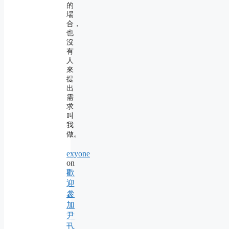
的
場
合，
也
沒
有
人
來
提
出
需
求
叫
我
做。
exyone
on
歡
迎
參
加
尹
卂