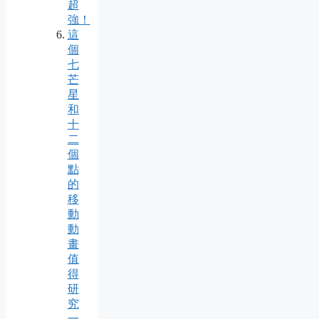
超
強！
這
個
七
芒
星
和
十
二
個
點
的
移
動
動
畫
值
得
研
究
一