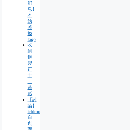
消
息】
本
站
將
換
logo
收
到
鋼
製
正
十
二
邊
形
【討
論】
ichirou
自
創
理