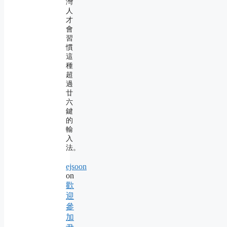
灣
人
才
會
習
慣
這
種
超
過
廿
六
鍵
的
輸
入
法。
ejsoon
on
歡
迎
參
加