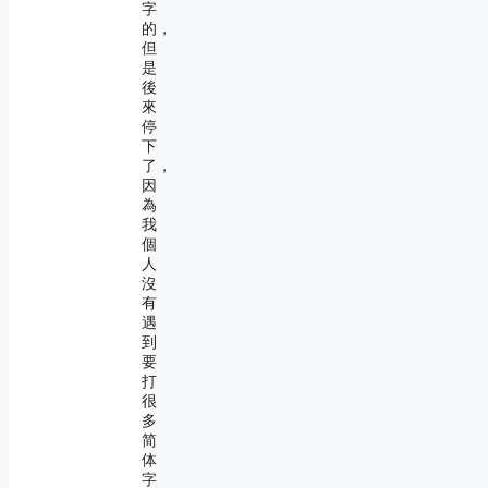
字
的，
但
是
後
來
停
下
了，
因
為
我
個
人
沒
有
遇
到
要
打
很
多
简
体
字