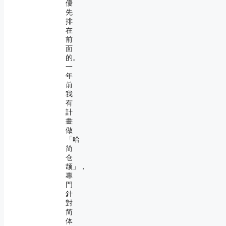
優
先
排
在
前
面
的。
一
年
前
我
有
計
畫
做
「哈
简
仓
颉」，
專
門
針
對
简
体