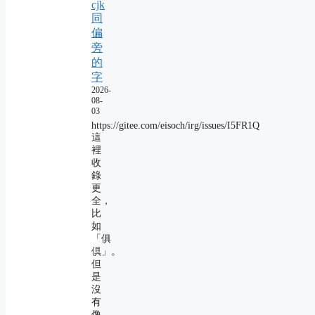
cjk
同
偏
旁
的
字
2026-
08-
03
https://gitee.com/eisoch/irg/issues/I5FR1Q
這
裡
收
錄
更
全，
比
如
「俱
倶」。
但
是
沒
有
像