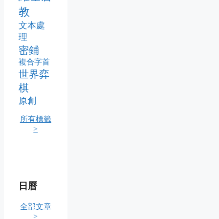
教
文本處
理
密鋪
複合字首
世界弈
棋
原創
所有標籤
>
日曆
全部文章
>