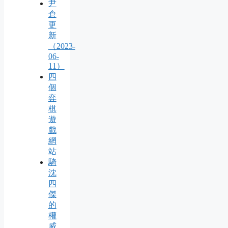
尹
倉
更
新
（2023-
06-
11）
四
個
弈
棋
遊
戲
網
站
騎
沈
四
傑
的
權
威