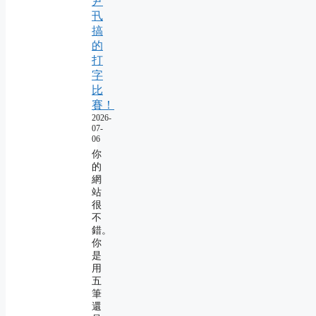
尹
卂
搞
的
打
字
比
賽！
2026-
07-
06
你
的
網
站
很
不
錯。
你
是
用
五
筆
還