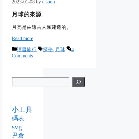
2023-01-08
by
ejsoon
月球的來源
月亮是由遠古人類建造的。
Read more
Categories
Tags
讀書旅行
探秘
,
月球
4
Comments
小工具
碼表
svg
尹倉