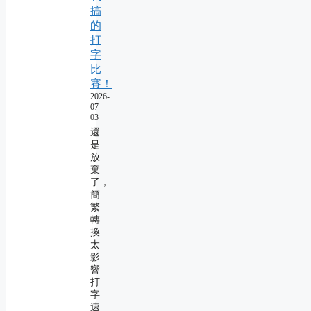
搞
的
打
字
比
賽！
2026-
07-
03
還
是
放
棄
了，
簡
繁
轉
換
太
影
響
打
字
速