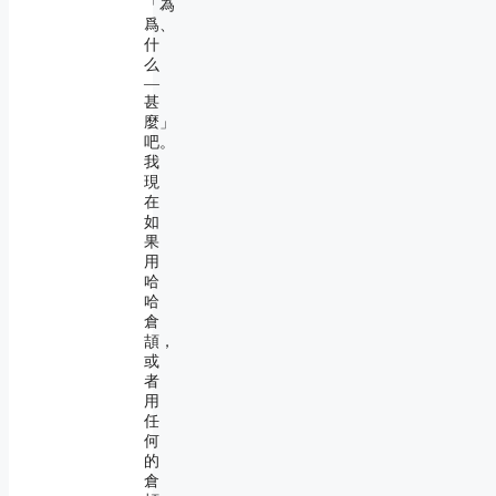
「為
爲、
什
么
―
甚
麼」
吧。
我
現
在
如
果
用
哈
哈
倉
頡，
或
者
用
任
何
的
倉