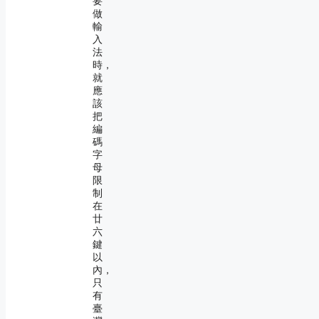
要
做
輸
入
法
時，
就
應
該
把
編
碼
字
母
限
制
在
廿
六
鍵
以
內，
只
有
臺