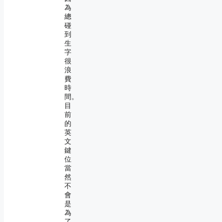
為
總
碰
到
生
字
很
浪
費
時
間。
目
前
的
英
文
鍵
位
當
然
不
會
是
為
了