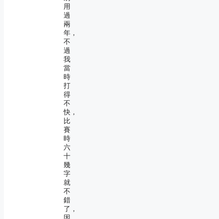
用
過
兩
年，
不
過
我
當
時
打
得
不
快，
比
賽
時
六
十
幾
字
就
不
錯
了，
因