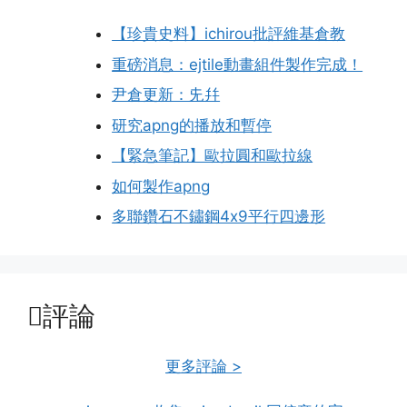
【珍貴史料】ichirou批評維基倉教
重磅消息：ejtile動畫組件製作完成！
尹倉更新：兂幷
研究apng的播放和暫停
【緊急筆記】歐拉圓和歐拉線
如何製作apng
多聯鑽石不鏽鋼4x9平行四邊形
評論
更多評論 >