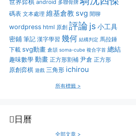
騎沈四傑
世界弈棋
android
多聯骨牌
維基倉教
svg
碼表
文本處理
閒聊
評論
js
小工具
wordpress
html
原創
幾何
密鋪
筆記
漢字學習
馬拉錘
結構判定
svg動畫
總結
下載
倉頡
soma-cube
複合字首
動畫
趣味數學
正方形割補
尹倉
正方形
ichirou
原創弈棋
三角形
遊戲
所有標籤 >
日曆
全部文章 >