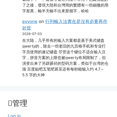
了之後，發現大陸和台灣用的繁體有一些細微的用
字差異，輸半天輸不出來那個字，哈哈
exyone
on
行列輸入法實在是沒有必要再存
於世
2026-07-03
在大陆，几乎所有的输入方案都是基于美式键盘
qwerty的，除去一些老旧的九宫格手机和专业打
字员使用的速记键盘 尽管这个键位不适合输入汉
字，拼音方案的上限也被qwerty布局限制了，但
演变出来了另辟蹊径的型码方案，类似于台湾的仓
颉 百度贴吧五笔吧甚至还有每秒能输入约 4.7～
5.5 字的大神
管理
Log in