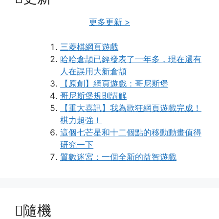
更多更新 >
三菱棋網頁遊戲
哈哈倉頡已經發表了一年多，現在還有
人在誤用大新倉頡
【原創】網頁遊戲：哥尼斯堡
哥尼斯堡規則講解
【重大喜訊】我為歌狂網頁遊戲完成！
棋力超強！
這個七芒星和十二個點的移動動畫值得
研究一下
質數迷宮：一個全新的益智遊戲
隨機