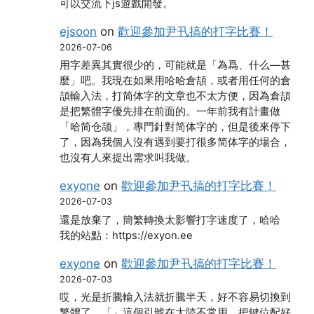
可以交流下js遊戲開發。
ejsoon
on
歡迎參加尹卂搞的打字比賽！
2026-07-06
用字差異其實很少的，可能就是「為爲、什么―甚
麼」吧。我現在如果用哈哈倉頡，或者用任何的倉
頡輸入法，打简体字的文章也不太方便，因為倉頡
是把繁體字優先排在前面的。一年前我有計畫做
「哈简仓颉」，專門針對简体字的，但是後來停下
了，因為我個人沒有遇到要打很多简体字的場合，
也沒有人來提出需求叫我做。
exyone
on
歡迎參加尹卂搞的打字比賽！
2026-07-03
還是放棄了，簡繁轉換太影響打字速度了，哈哈
我的站點：https://exyon.ee
exyone
on
歡迎參加尹卂搞的打字比賽！
2026-07-03
哎，光是折騰輸入法就折騰半天，好不容易切換到
繁體了，「」這個引號在大陸不常用，把鍵位配好