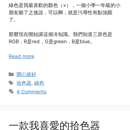
綠色是我最喜歡的顏色（×），一個小學一年級的小
朋友聽了之後說，可以啊，就是污辱性有點強罷
了。
那麼現在開始講這個冷知識。我們知道三原色是
RGB，R是red，G是green，B是blue。
Read more
Categories
開心就好
Tags
拾色器
,
綠色
4 Comments
一款我喜愛的拾色器