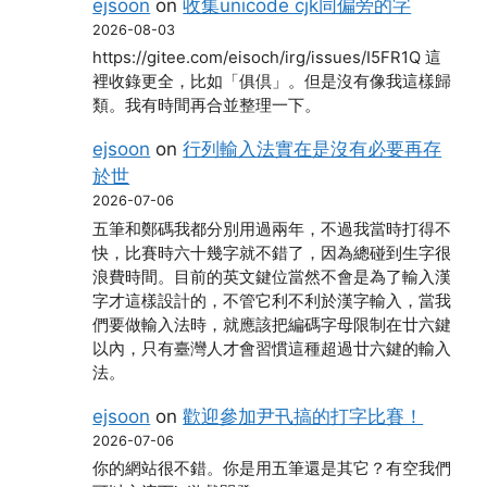
ejsoon
on
收集unicode cjk同偏旁的字
2026-08-03
https://gitee.com/eisoch/irg/issues/I5FR1Q 這
裡收錄更全，比如「俱倶」。但是沒有像我這樣歸
類。我有時間再合並整理一下。
ejsoon
on
行列輸入法實在是沒有必要再存
於世
2026-07-06
五筆和鄭碼我都分別用過兩年，不過我當時打得不
快，比賽時六十幾字就不錯了，因為總碰到生字很
浪費時間。目前的英文鍵位當然不會是為了輸入漢
字才這樣設計的，不管它利不利於漢字輸入，當我
們要做輸入法時，就應該把編碼字母限制在廿六鍵
以內，只有臺灣人才會習慣這種超過廿六鍵的輸入
法。
ejsoon
on
歡迎參加尹卂搞的打字比賽！
2026-07-06
你的網站很不錯。你是用五筆還是其它？有空我們