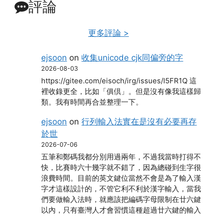
評論
更多評論 >
ejsoon
on
收集unicode cjk同偏旁的字
2026-08-03
https://gitee.com/eisoch/irg/issues/I5FR1Q 這
裡收錄更全，比如「俱倶」。但是沒有像我這樣歸
類。我有時間再合並整理一下。
ejsoon
on
行列輸入法實在是沒有必要再存
於世
2026-07-06
五筆和鄭碼我都分別用過兩年，不過我當時打得不
快，比賽時六十幾字就不錯了，因為總碰到生字很
浪費時間。目前的英文鍵位當然不會是為了輸入漢
字才這樣設計的，不管它利不利於漢字輸入，當我
們要做輸入法時，就應該把編碼字母限制在廿六鍵
以內，只有臺灣人才會習慣這種超過廿六鍵的輸入