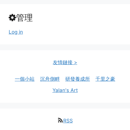
管理
Log in
友情鏈接 >
一個小站
沉舟側畔
研發養成所
千里之豪
Yalan's Art
RSS