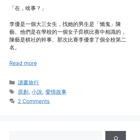
「在，啥事？」
李優是一個大三女生，找她的男生是「懶鬼」陳
藝。他們是在學校的一個女子弈棋比賽中相識的，
陳藝是棋社的幹事。那次比賽李優拿了個全校第二
名。
Read more
Categories
讀書旅行
Tags
原創
,
小說
,
愛情故事
2 Comments