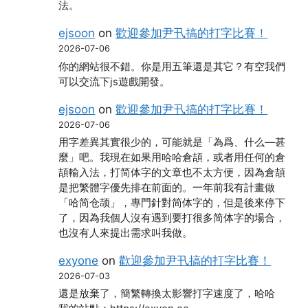
法。
ejsoon
on
歡迎參加尹卂搞的打字比賽！
2026-07-06
你的網站很不錯。你是用五筆還是其它？有空我們
可以交流下js遊戲開發。
ejsoon
on
歡迎參加尹卂搞的打字比賽！
2026-07-06
用字差異其實很少的，可能就是「為爲、什么―甚
麼」吧。我現在如果用哈哈倉頡，或者用任何的倉
頡輸入法，打简体字的文章也不太方便，因為倉頡
是把繁體字優先排在前面的。一年前我有計畫做
「哈简仓颉」，專門針對简体字的，但是後來停下
了，因為我個人沒有遇到要打很多简体字的場合，
也沒有人來提出需求叫我做。
exyone
on
歡迎參加尹卂搞的打字比賽！
2026-07-03
還是放棄了，簡繁轉換太影響打字速度了，哈哈