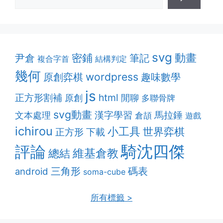
svg
動畫
密鋪
筆記
尹倉
複合字首
結構判定
幾何
原創弈棋
wordpress
趣味數學
js
正方形割補
html
原創
閒聊
多聯骨牌
svg動畫
漢字學習
馬拉錘
文本處理
倉頡
遊戲
ichirou
小工具
世界弈棋
正方形
下載
騎沈四傑
評論
維基倉教
總結
三角形
碼表
android
soma-cube
所有標籤 >