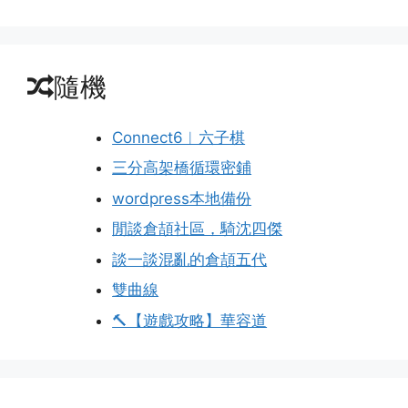
隨機
Connect6︱六子棋
三分高架橋循環密鋪
wordpress本地備份
閒談倉頡社區，騎沈四傑
談一談混亂的倉頡五代
雙曲線
🔨【遊戲攻略】華容道