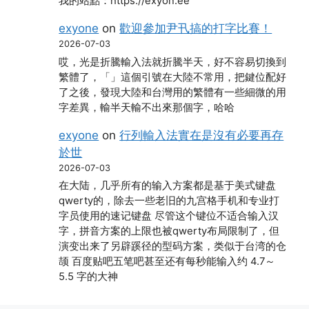
我的站點：https://exyon.ee
exyone
on
歡迎參加尹卂搞的打字比賽！
2026-07-03
哎，光是折騰輸入法就折騰半天，好不容易切換到
繁體了，「」這個引號在大陸不常用，把鍵位配好
了之後，發現大陸和台灣用的繁體有一些細微的用
字差異，輸半天輸不出來那個字，哈哈
exyone
on
行列輸入法實在是沒有必要再存
於世
2026-07-03
在大陆，几乎所有的输入方案都是基于美式键盘
qwerty的，除去一些老旧的九宫格手机和专业打
字员使用的速记键盘 尽管这个键位不适合输入汉
字，拼音方案的上限也被qwerty布局限制了，但
演变出来了另辟蹊径的型码方案，类似于台湾的仓
颉 百度贴吧五笔吧甚至还有每秒能输入约 4.7～
5.5 字的大神