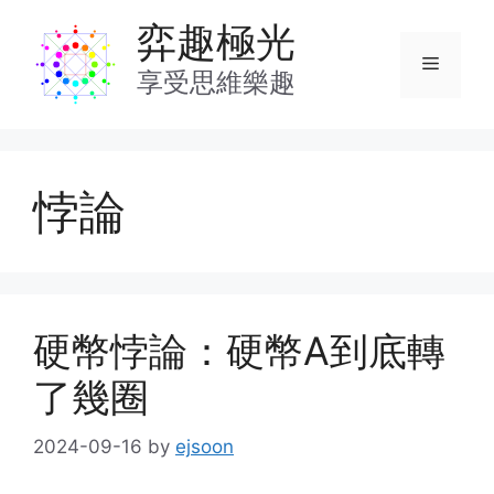
Skip
弈趣極光
to
Menu
content
享受思維樂趣
悖論
硬幣悖論：硬幣A到底轉
了幾圈
2024-09-16
by
ejsoon