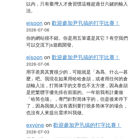
以內，只有臺灣人才會習慣這種超過廿六鍵的輸入
法。
ejsoon
on
歡迎參加尹卂搞的打字比賽！
2026-07-06
你的網站很不錯。你是用五筆還是其它？有空我們
可以交流下js遊戲開發。
ejsoon
on
歡迎參加尹卂搞的打字比賽！
2026-07-06
用字差異其實很少的，可能就是「為爲、什么―甚
麼」吧。我現在如果用哈哈倉頡，或者用任何的倉
頡輸入法，打简体字的文章也不太方便，因為倉頡
是把繁體字優先排在前面的。一年前我有計畫做
「哈简仓颉」，專門針對简体字的，但是後來停下
了，因為我個人沒有遇到要打很多简体字的場合，
也沒有人來提出需求叫我做。
exyone
on
歡迎參加尹卂搞的打字比賽！
2026-07-03