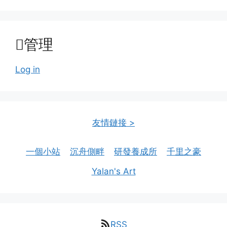
管理
Log in
友情鏈接 >
一個小站
沉舟側畔
研發養成所
千里之豪
Yalan's Art
RSS