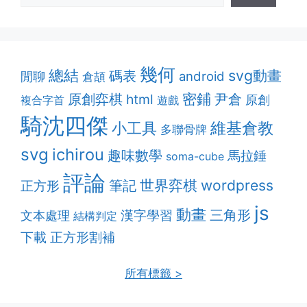
幾何
總結
svg動畫
碼表
android
閒聊
倉頡
密鋪
原創弈棋
html
尹倉
原創
複合字首
遊戲
騎沈四傑
維基倉教
小工具
多聯骨牌
svg
ichirou
趣味數學
馬拉錘
soma-cube
評論
筆記
世界弈棋
wordpress
正方形
js
動畫
漢字學習
三角形
文本處理
結構判定
正方形割補
下載
所有標籤 >