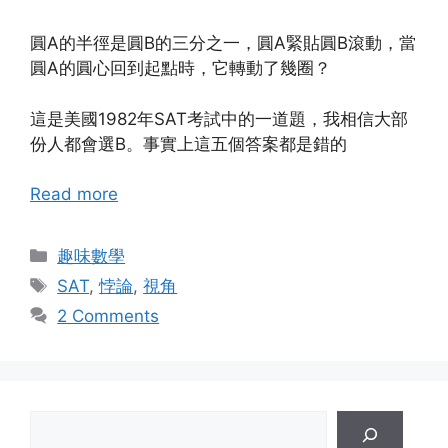
圓A的半徑是圓B的三分之一，圓A緊貼圓B滾動，當
圓A的圓心回到起點時，它轉動了幾圈？
這是美國1982年SAT考試中的一道題，我相信大部
份人都會選B。事實上這五個答案都是錯的
Read more
Categories
趣味數學
Tags
SAT
,
悖論
,
視角
2 Comments