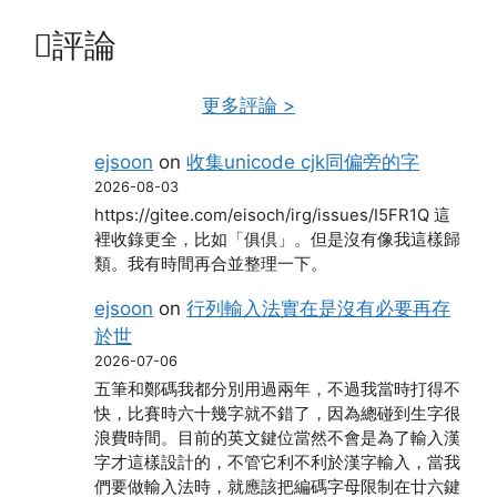
評論
更多評論 >
ejsoon
on
收集unicode cjk同偏旁的字
2026-08-03
https://gitee.com/eisoch/irg/issues/I5FR1Q 這
裡收錄更全，比如「俱倶」。但是沒有像我這樣歸
類。我有時間再合並整理一下。
ejsoon
on
行列輸入法實在是沒有必要再存
於世
2026-07-06
五筆和鄭碼我都分別用過兩年，不過我當時打得不
快，比賽時六十幾字就不錯了，因為總碰到生字很
浪費時間。目前的英文鍵位當然不會是為了輸入漢
字才這樣設計的，不管它利不利於漢字輸入，當我
們要做輸入法時，就應該把編碼字母限制在廿六鍵