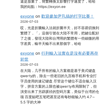
還是放棄了，簡繁轉換太影響打字速度了，哈哈
我的站點：https://exyon.ee
exyone
on
歡迎參加尹卂搞的打字比賽！
2026-07-03
哎，光是折騰輸入法就折騰半天，好不容易切換到
繁體了，「」這個引號在大陸不常用，把鍵位配好
了之後，發現大陸和台灣用的繁體有一些細微的用
字差異，輸半天輸不出來那個字，哈哈
exyone
on
行列輸入法實在是沒有必要再存
於世
2026-07-03
在大陆，几乎所有的输入方案都是基于美式键盘
qwerty的，除去一些老旧的九宫格手机和专业打
字员使用的速记键盘 尽管这个键位不适合输入汉
字，拼音方案的上限也被qwerty布局限制了，但
演变出来了另辟蹊径的型码方案，类似于台湾的仓
颉 百度贴吧五笔吧甚至还有每秒能输入约 4.7～
5.5 字的大神