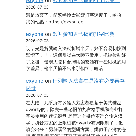
exyone
on
歡迎參加尹卂搞的打字比賽！
2026-07-03
還是放棄了，簡繁轉換太影響打字速度了，哈哈
我的站點：https://exyon.ee
exyone
on
歡迎參加尹卂搞的打字比賽！
2026-07-03
哎，光是折騰輸入法就折騰半天，好不容易切換到
繁體了，「」這個引號在大陸不常用，把鍵位配好
了之後，發現大陸和台灣用的繁體有一些細微的用
字差異，輸半天輸不出來那個字，哈哈
exyone
on
行列輸入法實在是沒有必要再存
於世
2026-07-03
在大陆，几乎所有的输入方案都是基于美式键盘
qwerty的，除去一些老旧的九宫格手机和专业打
字员使用的速记键盘 尽管这个键位不适合输入汉
字，拼音方案的上限也被qwerty布局限制了，但
演变出来了另辟蹊径的型码方案，类似于台湾的仓