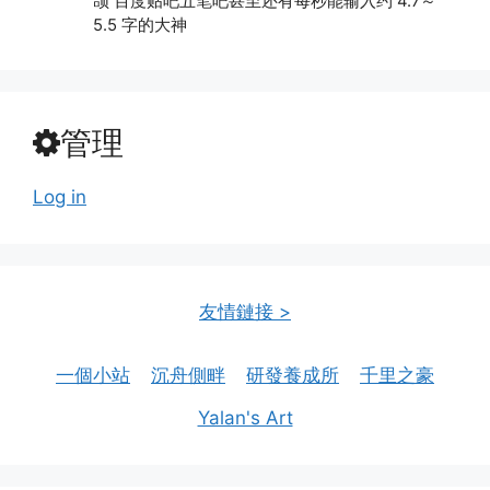
颉 百度贴吧五笔吧甚至还有每秒能输入约 4.7～
5.5 字的大神
管理
Log in
友情鏈接 >
一個小站
沉舟側畔
研發養成所
千里之豪
Yalan's Art