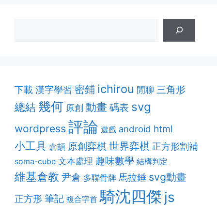
ichirou
密鋪
漢字學習
三角形
下載
閒聊
幾何
svg
動畫
總結
碼表
原創
評論
wordpress
html
android
遊戲
小工具
原創弈棋
世界弈棋
正方形割補
倉頡
趣味數學
文本處理
soma-cube
結構判定
維基倉教
svg動畫
尹倉
馬拉錘
多聯骨牌
騎沈四傑
js
筆記
正方形
複合字首