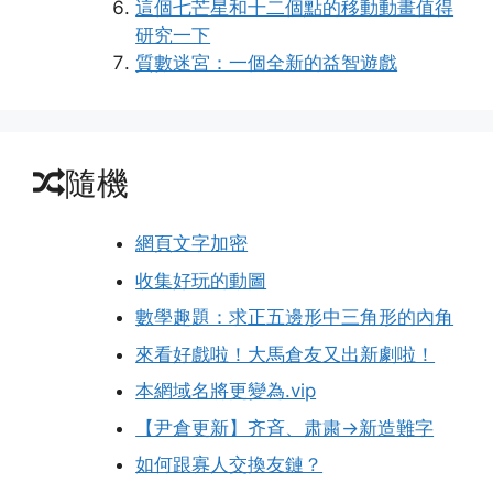
這個七芒星和十二個點的移動動畫值得
研究一下
質數迷宮：一個全新的益智遊戲
隨機
網頁文字加密
收集好玩的動圖
數學趣題：求正五邊形中三角形的內角
來看好戲啦！大馬倉友又出新劇啦！
本網域名將更變為.vip
【尹倉更新】齐斉、肃粛→新造難字
如何跟寡人交換友鏈？