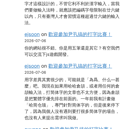
字才這樣設計的，不管它利不利於漢字輸入，當我
們要做輸入法時，就應該把編碼字母限制在廿六鍵
以內，只有臺灣人才會習慣這種超過廿六鍵的輸入
法。
ejsoon
on
歡迎參加尹卂搞的打字比賽！
2026-07-06
你的網站很不錯。你是用五筆還是其它？有空我們
可以交流下js遊戲開發。
ejsoon
on
歡迎參加尹卂搞的打字比賽！
2026-07-06
用字差異其實很少的，可能就是「為爲、什么―甚
麼」吧。我現在如果用哈哈倉頡，或者用任何的倉
頡輸入法，打简体字的文章也不太方便，因為倉頡
是把繁體字優先排在前面的。一年前我有計畫做
「哈简仓颉」，專門針對简体字的，但是後來停下
了，因為我個人沒有遇到要打很多简体字的場合，
也沒有人來提出需求叫我做。