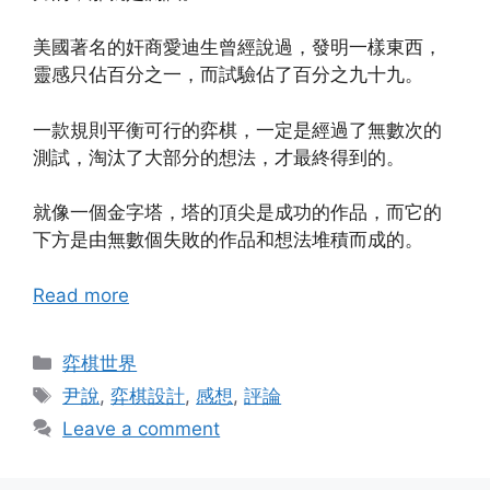
美國著名的奸商愛迪生曾經說過，發明一樣東西，
靈感只佔百分之一，而試驗佔了百分之九十九。
一款規則平衡可行的弈棋，一定是經過了無數次的
測試，淘汰了大部分的想法，才最終得到的。
就像一個金字塔，塔的頂尖是成功的作品，而它的
下方是由無數個失敗的作品和想法堆積而成的。
Read more
Categories
弈棋世界
Tags
尹說
,
弈棋設計
,
感想
,
評論
Leave a comment