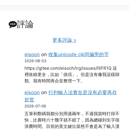
評論
更多評論 >
ejsoon
on
收集unicode cjk同偏旁的字
2026-08-03
https://gitee.com/eisoch/irg/issues/I5FR1Q 這
裡收錄更全，比如「俱倶」。但是沒有像我這樣歸
類。我有時間再合並整理一下。
ejsoon
on
行列輸入法實在是沒有必要再存
於世
2026-07-06
五筆和鄭碼我都分別用過兩年，不過我當時打得不
快，比賽時六十幾字就不錯了，因為總碰到生字很
浪費時間。目前的英文鍵位當然不會是為了輸入漢