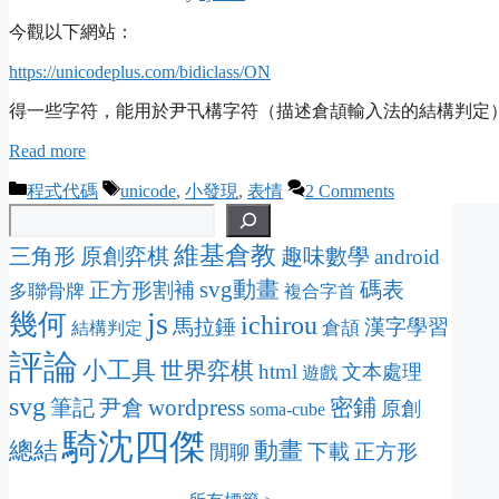
今觀以下網站：
https://unicodeplus.com/bidiclass/ON
得一些字符，能用於尹卂構字符（描述倉頡輸入法的結構判定
Read more
Categories
Tags
程式代碼
unicode
,
小發現
,
表情
2 Comments
維基倉教
三角形
原創弈棋
趣味數學
android
svg動畫
碼表
正方形割補
多聯骨牌
複合字首
js
幾何
ichirou
馬拉錘
漢字學習
倉頡
結構判定
評論
小工具
世界弈棋
html
文本處理
遊戲
svg
wordpress
密鋪
筆記
尹倉
原創
soma-cube
騎沈四傑
動畫
總結
下載
正方形
閒聊