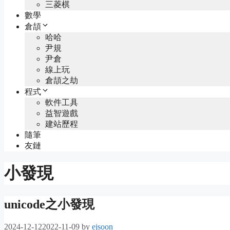
三菱棋
數學
倉頡
哈哈
尹規
尹倉
線上玩
倉頡之劫
程式
軟件工具
益智遊戲
建站歷程
隨筆
友鏈
小發現
unicode之小發現
2024-12-12
2022-11-09
by
ejsoon