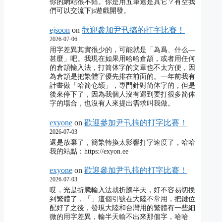
你的網站很不錯。你是用五筆還是其它？有空我
們可以交流下js遊戲開發。
ejsoon
on
歡迎參加尹卂搞的打字比賽！
2026-07-06
用字差異其實很少的，可能就是「為爲、什么―
甚麼」吧。我現在如果用哈哈倉頡，或者用任何
的倉頡輸入法，打简体字的文章也不太方便，因
為倉頡是把繁體字優先排在前面的。一年前我有
計畫做「哈简仓颉」，專門針對简体字的，但是
後來停下了，因為我個人沒有遇到要打很多简体
字的場合，也沒有人來提出需求叫我做。
exyone
on
歡迎參加尹卂搞的打字比賽！
2026-07-03
還是放棄了，簡繁轉換太影響打字速度了，哈哈
我的站點：https://exyon.ee
exyone
on
歡迎參加尹卂搞的打字比賽！
2026-07-03
哎，光是折騰輸入法就折騰半天，好不容易切換
到繁體了，「」這個引號在大陸不常用，把鍵位
配好了之後，發現大陸和台灣用的繁體有一些細
微的用字差異，輸半天輸不出來那個字，哈哈