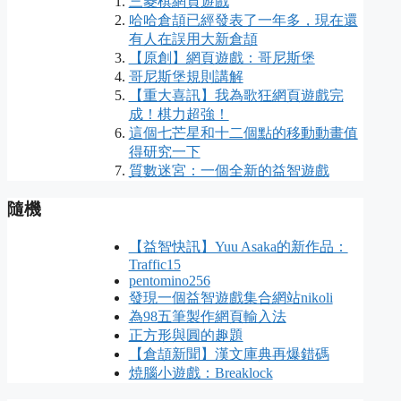
三菱棋網頁遊戲
哈哈倉頡已經發表了一年多，現在還
有人在誤用大新倉頡
【原創】網頁遊戲：哥尼斯堡
哥尼斯堡規則講解
【重大喜訊】我為歌狂網頁遊戲完
成！棋力超強！
這個七芒星和十二個點的移動動畫值
得研究一下
質數迷宮：一個全新的益智遊戲
隨機
【益智快訊】Yuu Asaka的新作品：
Traffic15
pentomino256
發現一個益智遊戲集合網站nikoli
為98五筆製作網頁輸入法
正方形與圓的趣題
【倉頡新聞】漢文庫典再爆錯碼
焼腦小遊戲：Breaklock