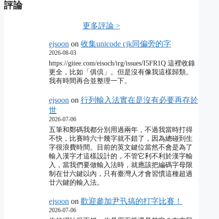
評論
更多評論 >
ejsoon
on
收集unicode cjk同偏旁的字
2026-08-03
https://gitee.com/eisoch/irg/issues/I5FR1Q 這裡收錄
更全，比如「俱倶」。但是沒有像我這樣歸類。
我有時間再合並整理一下。
ejsoon
on
行列輸入法實在是沒有必要再存於
世
2026-07-06
五筆和鄭碼我都分別用過兩年，不過我當時打得
不快，比賽時六十幾字就不錯了，因為總碰到生
字很浪費時間。目前的英文鍵位當然不會是為了
輸入漢字才這樣設計的，不管它利不利於漢字輸
入，當我們要做輸入法時，就應該把編碼字母限
制在廿六鍵以內，只有臺灣人才會習慣這種超過
廿六鍵的輸入法。
ejsoon
on
歡迎參加尹卂搞的打字比賽！
2026-07-06