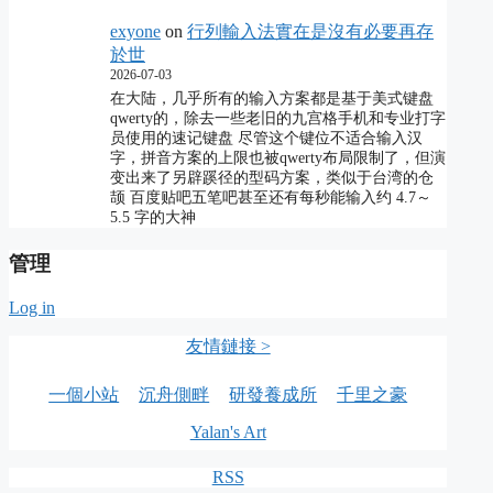
exyone
on
行列輸入法實在是沒有必要再存
於世
2026-07-03
在大陆，几乎所有的输入方案都是基于美式键盘
qwerty的，除去一些老旧的九宫格手机和专业打字
员使用的速记键盘 尽管这个键位不适合输入汉
字，拼音方案的上限也被qwerty布局限制了，但演
变出来了另辟蹊径的型码方案，类似于台湾的仓
颉 百度贴吧五笔吧甚至还有每秒能输入约 4.7～
5.5 字的大神
管理
Log in
友情鏈接 >
一個小站
沉舟側畔
研發養成所
千里之豪
Yalan's Art
RSS