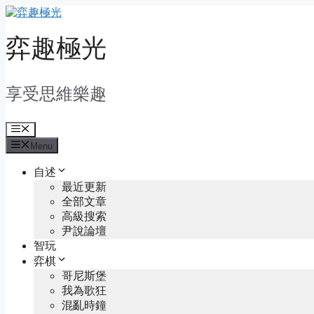
Skip
to
content
弈趣極光
享受思維樂趣
Menu
Menu
自述
最近更新
全部文章
高級搜索
尹說論壇
智玩
弈棋
哥尼斯堡
我為歌狂
混亂時鐘