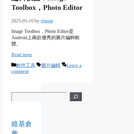
Toolbox，Photo Editor
2025-05-10
by
ejsoon
Image Toolbox，Photo Editor是
Android上兩款優秀的圖片編輯軟
體。
Read more
Categories
Tags
軟件工具
圖片編輯
Leave a
comment
維基倉
教