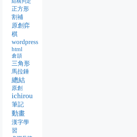
結構判定
正方形
割補
原創弈
棋
wordpress
html
倉頡
三角形
馬拉錘
總結
原創
ichirou
筆記
動畫
漢字學
習