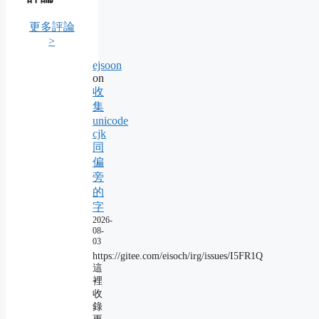
更多評論
>
ejsoon
on
收
集
unicode
cjk
同
偏
旁
的
字
2026-
08-
03
https://gitee.com/eisoch/irg/issues/I5FR1Q
這
裡
收
錄