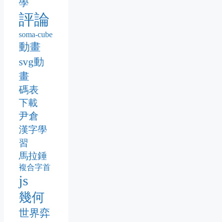
學
評論
soma-cube
動畫
svg動
畫
碼表
下載
尹倉
漢字學
習
馬拉錘
複合字首
js
幾何
世界弈