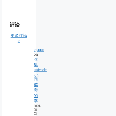
評論
更多評論
>
ejsoon
on
收
集
unicode
cjk
同
偏
旁
的
字
2026-
08-
03