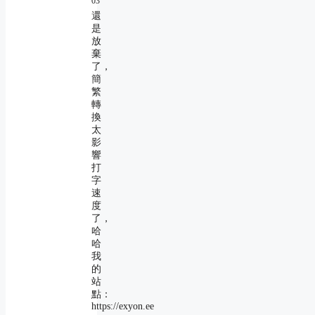
03
還
是
放
棄
了，
簡
繁
轉
換
太
影
響
打
字
速
度
了，
哈
哈
我
的
站
點：
https://exyon.ee