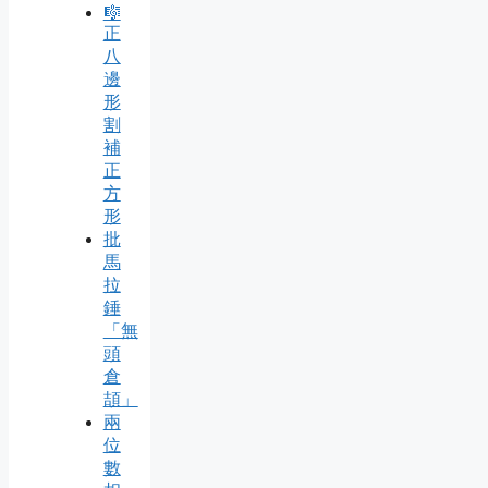
🎼
正
八
邊
形
割
補
正
方
形
批
馬
拉
錘
「無
頭
倉
頡」
兩
位
數