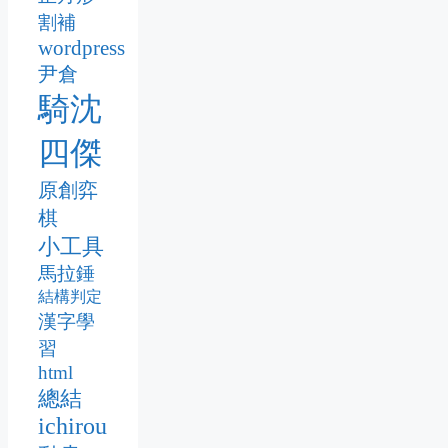
割補
wordpress
尹倉
騎沈
四傑
原創弈
棋
小工具
馬拉錘
結構判定
漢字學
習
html
總結
ichirou