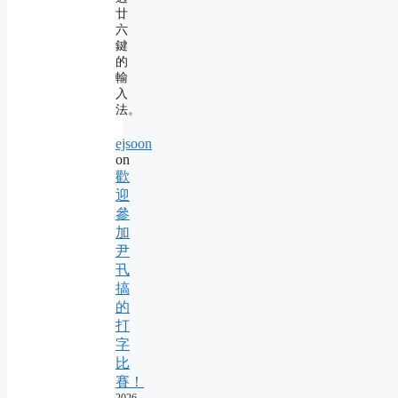
廿
六
鍵
的
輸
入
法。
ejsoon
on
歡
迎
參
加
尹
卂
搞
的
打
字
比
賽！