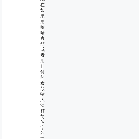
在
如
果
用
哈
哈
倉
頡，
或
者
用
任
何
的
倉
頡
輸
入
法，
打
简
体
字
的
文