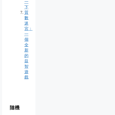
一
下
質
數
迷
宮：
一
個
全
新
的
益
智
遊
戲
隨機