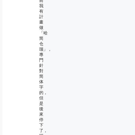
前
我
有
計
畫
做
「哈
简
仓
颉」，
專
門
針
對
简
体
字
的，
但
是
後
來
停
下
了，