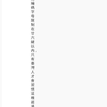
編
碼
字
母
限
制
在
廿
六
鍵
以
內，
只
有
臺
灣
人
才
會
習
慣
這
種
超
過