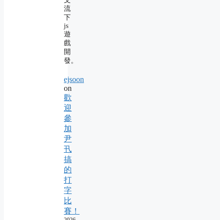
流
下
js
遊
戲
開
發。
ejsoon
on
歡
迎
參
加
尹
卂
搞
的
打
字
比
賽！
2026-