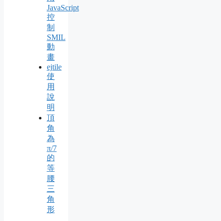
JavaScript
控
制
SMIL
動
畫
ejtile
使
用
說
明
頂
角
為
π/7
的
等
腰
三
角
形