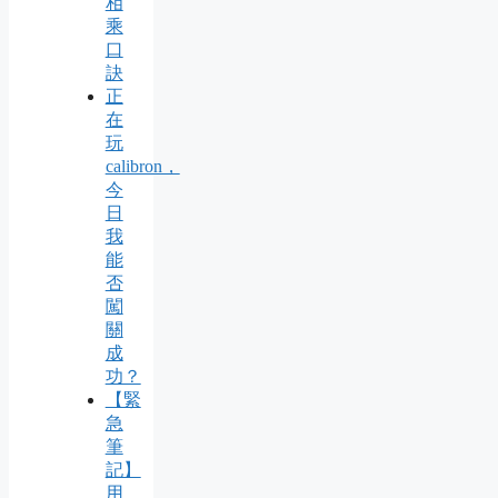
相
乘
口
訣
正
在
玩
calibron，
今
日
我
能
否
闖
關
成
功？
【緊
急
筆
記】
用