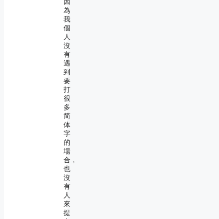
因
為
我
個
人
沒
有
遇
到
要
打
很
多
简
体
字
的
場
合，
也
沒
有
人
來
提