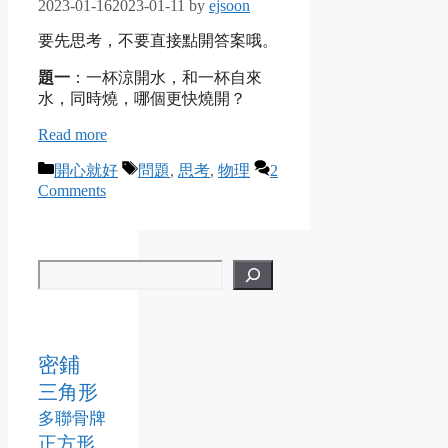
2023-01-16
2023-01-11
by
ejsoon
要先思考，不要直接點開答案哦。
題一
：一杯涼開水，和一杯自來
水，同時燒，哪個更快燒開？
Read more
Categories
Tags
開心就好
問題
,
思考
,
物理
2
Comments
密鋪
三角形
多聯骨牌
正方形