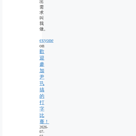
出
需
求
叫
我
做。
exyone
on
歡
迎
參
加
尹
卂
搞
的
打
字
比
賽！
2026-
07-