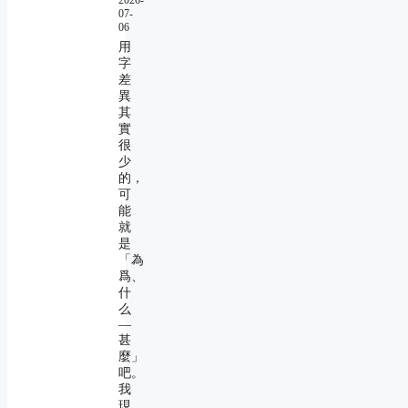
07-
06
用
字
差
異
其
實
很
少
的，
可
能
就
是
「為
爲、
什
么
―
甚
麼」
吧。
我
現