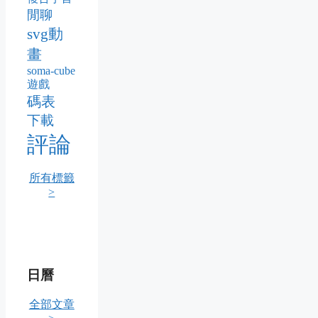
閒聊
svg動
畫
soma-cube
遊戲
碼表
下載
評論
所有標籤
>
日曆
全部文章