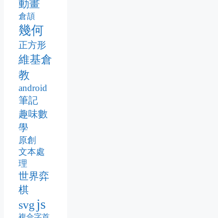
動畫
倉頡
幾何
正方形
維基倉
教
android
筆記
趣味數
學
原創
文本處
理
世界弈
棋
js
svg
複合字首