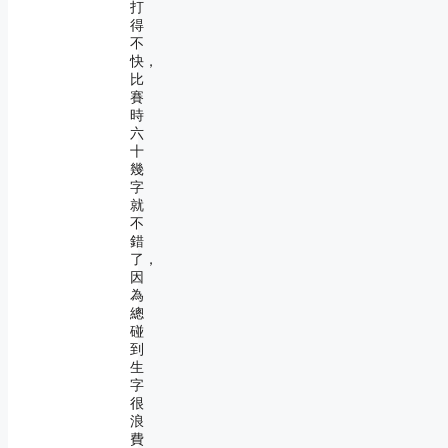
打
得
不
快，
比
賽
時
六
十
幾
字
就
不
錯
了，
因
為
總
碰
到
生
字
很
浪
費