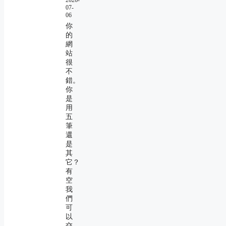
2026-
07-
06
你
的
網
站
很
不
錯。
你
是
用
五
筆
還
是
其
它？
有
空
我
們
可
以
交