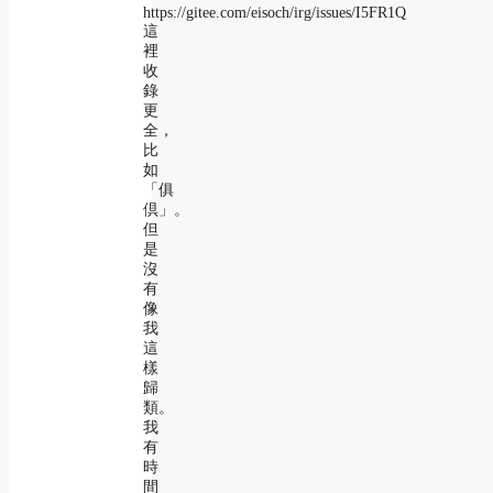
https://gitee.com/eisoch/irg/issues/I5FR1Q
這
裡
收
錄
更
全，
比
如
「俱
倶」。
但
是
沒
有
像
我
這
樣
歸
類。
我
有
時
間