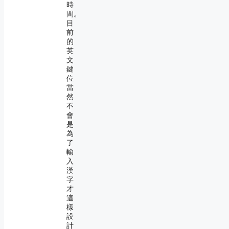
時
間。
目
前
的
英
文
鍵
位
當
然
不
會
是
為
了
輸
入
漢
字
才
這
樣
設
計