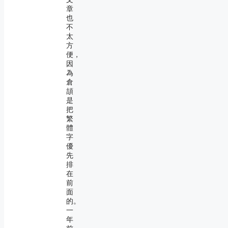
章
也
不
太
方
便，
因
為
倉
頡
是
把
繁
體
字
優
先
排
在
前
面
的。
一
年