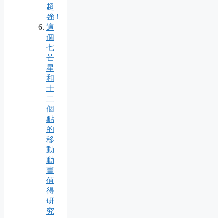
超
強！
這
個
七
芒
星
和
十
二
個
點
的
移
動
動
畫
值
得
研
究