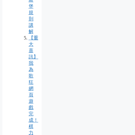
堡
規
則
講
解
【重
大
喜
訊】
我
為
歌
狂
網
頁
遊
戲
完
成！
棋
力