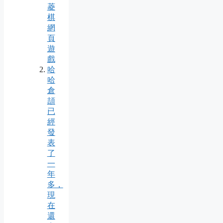
菱
棋
網
頁
遊
戲
哈
哈
倉
頡
已
經
發
表
了
一
年
多，
現
在
還