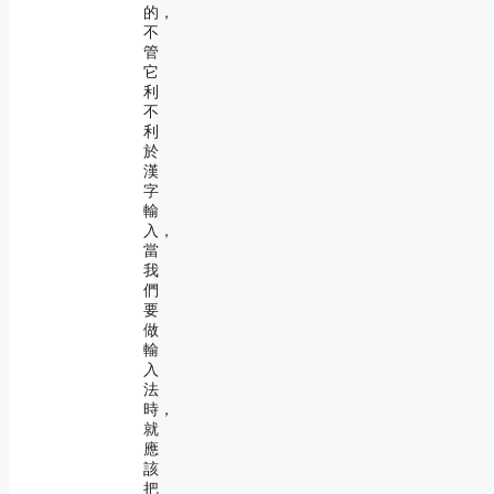
的，
不
管
它
利
不
利
於
漢
字
輸
入，
當
我
們
要
做
輸
入
法
時，
就
應
該
把