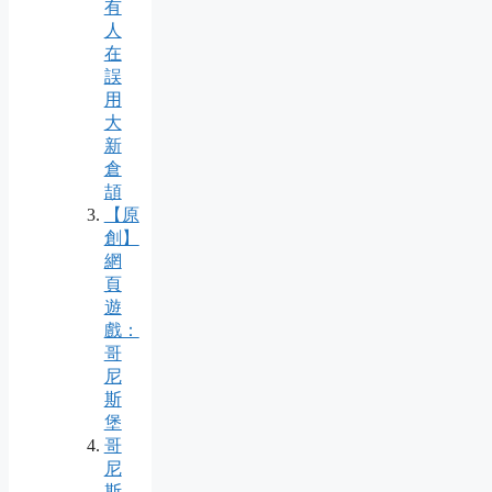
有
人
在
誤
用
大
新
倉
頡
【原
創】
網
頁
遊
戲：
哥
尼
斯
堡
哥
尼
斯