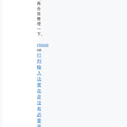
再
合
並
整
理
一
下。
ejsoon
on
行
列
輸
入
法
實
在
是
沒
有
必
要
再