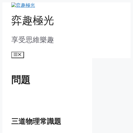
Skip
to
content
弈趣極光
享受思維樂趣
Menu
問題
三道物理常識題