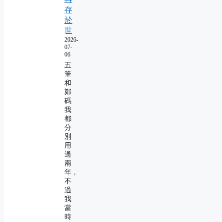
存
於
世
2026-
07-
06
五
筆
和
鄭
碼
我
都
分
別
用
過
兩
年，
不
過
我
當
時