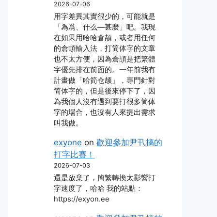
2026-07-06
用字差異其實很少的，可能就是
「為爲、什么―甚麼」吧。我現
在如果用哈哈倉頡，或者用任何
的倉頡輸入法，打简体字的文章
也不太方便，因為倉頡是把繁體
字優先排在前面的。一年前我有
計畫做「哈简仓颉」，專門針對
简体字的，但是後來停下了，因
為我個人沒有遇到要打很多简体
字的場合，也沒有人來提出需求
叫我做。
exyone
on
歡迎參加尹卂搞的
打字比賽！
2026-07-03
還是放棄了，簡繁轉換太影響打
字速度了，哈哈 我的站點：
https://exyon.ee