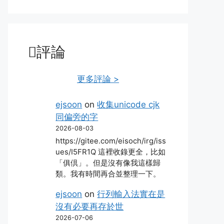
評論
更多評論 >
ejsoon
on
收集unicode cjk
同偏旁的字
2026-08-03
https://gitee.com/eisoch/irg/iss
ues/I5FR1Q 這裡收錄更全，比如
「俱倶」。但是沒有像我這樣歸
類。我有時間再合並整理一下。
ejsoon
on
行列輸入法實在是
沒有必要再存於世
2026-07-06