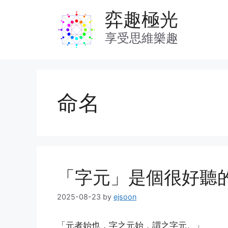
Skip
弈趣極光
to
content
享受思維樂趣
命名
「字元」是個很好聽
2025-08-23
by
ejsoon
「元者始也，字之元始，謂之字元。」