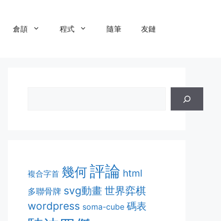
倉頡
程式
隨筆
友鏈
評論
幾何
html
複合字首
svg動畫
世界弈棋
多聯骨牌
wordpress
碼表
soma-cube