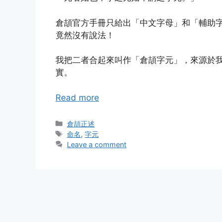
倉頡官方手冊只給出「中文字母」和「輔助
竟然沒有說法！
我把二者合起來叫作「倉頡字元」，來源於
實。
Read more
Categories
倉頡正述
Tags
命名
,
字元
Leave a comment