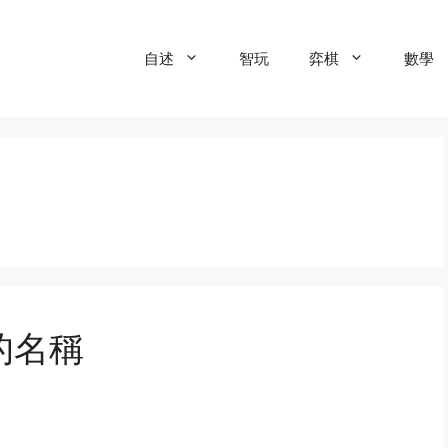
自述
智玩
弈棋
數學
的名稱