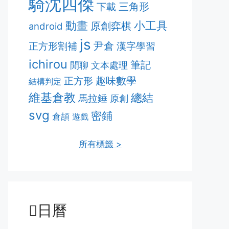
騎沈四傑
三角形
下載
動畫
小工具
原創弈棋
android
js
正方形割補
尹倉
漢字學習
ichirou
筆記
閒聊
文本處理
趣味數學
正方形
結構判定
維基倉教
總結
馬拉錘
原創
svg
密鋪
倉頡
遊戲
所有標籤 >
日曆