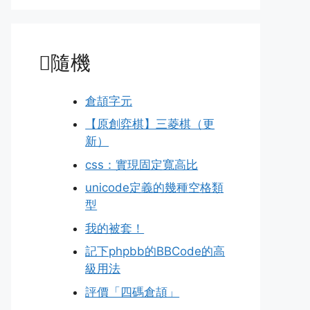
隨機
倉頡字元
【原創弈棋】三菱棋（更
新）
css：實現固定寬高比
unicode定義的幾種空格類
型
我的被套！
記下phpbb的BBCode的高
級用法
評價「四碼倉頡」