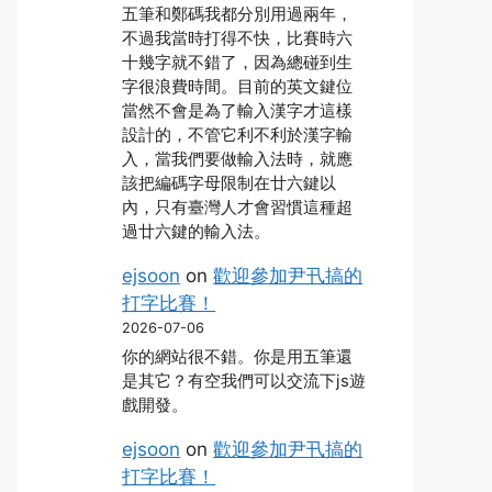
五筆和鄭碼我都分別用過兩年，
不過我當時打得不快，比賽時六
十幾字就不錯了，因為總碰到生
字很浪費時間。目前的英文鍵位
當然不會是為了輸入漢字才這樣
設計的，不管它利不利於漢字輸
入，當我們要做輸入法時，就應
該把編碼字母限制在廿六鍵以
內，只有臺灣人才會習慣這種超
過廿六鍵的輸入法。
ejsoon
on
歡迎參加尹卂搞的
打字比賽！
2026-07-06
你的網站很不錯。你是用五筆還
是其它？有空我們可以交流下js遊
戲開發。
ejsoon
on
歡迎參加尹卂搞的
打字比賽！