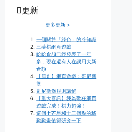
更新
更多更新 >
一個關於「綠色」的冷知識
三菱棋網頁遊戲
哈哈倉頡已經發表了一年
多，現在還有人在誤用大新
倉頡
【原創】網頁遊戲：哥尼斯
堡
哥尼斯堡規則講解
【重大喜訊】我為歌狂網頁
遊戲完成！棋力超強！
這個七芒星和十二個點的移
動動畫值得研究一下