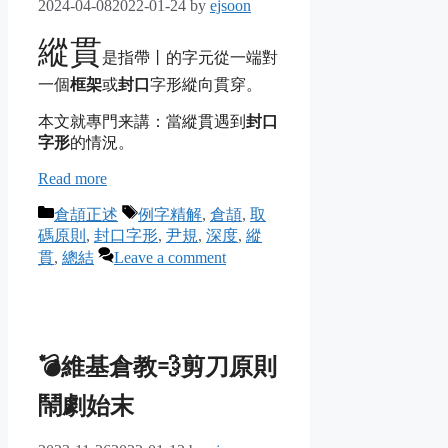
2024-04-08
2022-01-24
by
ejsoon
縱貫
是指帶丨的字元從一端對
一個
框架
或
封口
字形縱向貫穿。
本文就專門来講：當縱貫遇到
封口
字形
的情況。
Read more
Categories
Tags
倉頡正述
例字精解
,
倉頡
,
取
碼原則
,
封口字形
,
尹規
,
深度
,
縱
貫
,
總結
Leave a comment
💣維基倉教💨剪刀原則
鬧劇始末