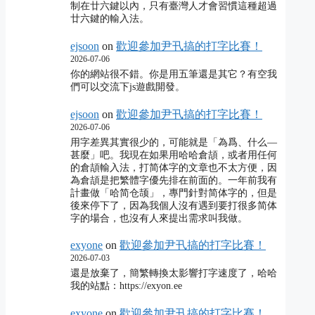
制在廿六鍵以內，只有臺灣人才會習慣這種超過
廿六鍵的輸入法。
ejsoon
on
歡迎參加尹卂搞的打字比賽！
2026-07-06
你的網站很不錯。你是用五筆還是其它？有空我
們可以交流下js遊戲開發。
ejsoon
on
歡迎參加尹卂搞的打字比賽！
2026-07-06
用字差異其實很少的，可能就是「為爲、什么―
甚麼」吧。我現在如果用哈哈倉頡，或者用任何
的倉頡輸入法，打简体字的文章也不太方便，因
為倉頡是把繁體字優先排在前面的。一年前我有
計畫做「哈简仓颉」，專門針對简体字的，但是
後來停下了，因為我個人沒有遇到要打很多简体
字的場合，也沒有人來提出需求叫我做。
exyone
on
歡迎參加尹卂搞的打字比賽！
2026-07-03
還是放棄了，簡繁轉換太影響打字速度了，哈哈
我的站點：https://exyon.ee
exyone
on
歡迎參加尹卂搞的打字比賽！