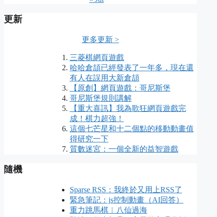
更新
更多更新 >
三菱棋網頁遊戲
哈哈倉頡已經發表了一年多，現在還
有人在誤用大新倉頡
【原創】網頁遊戲：哥尼斯堡
哥尼斯堡規則講解
【重大喜訊】我為歌狂網頁遊戲完
成！棋力超強！
這個七芒星和十二個點的移動動畫值
得研究一下
質數迷宮：一個全新的益智遊戲
隨機
Sparse RSS：我終於又用上RSS了
緊急筆記：js控制動畫（AI回答）
重力跳馬棋︱八仙過海