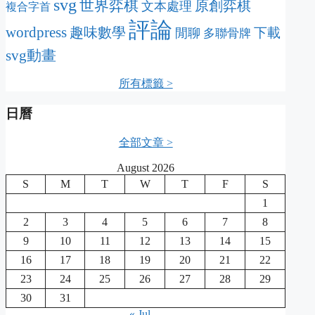
svg
世界弈棋
原創弈棋
文本處理
複合字首
評論
wordpress
趣味數學
下載
閒聊
多聯骨牌
svg動畫
所有標籤 >
日曆
全部文章 >
August 2026
S
M
T
W
T
F
S
1
2
3
4
5
6
7
8
9
10
11
12
13
14
15
16
17
18
19
20
21
22
23
24
25
26
27
28
29
30
31
« Jul