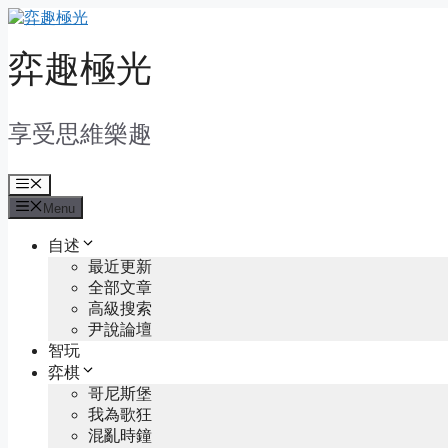
Skip
to
content
弈趣極光
享受思維樂趣
Menu
Menu
自述
最近更新
全部文章
高級搜索
尹說論壇
智玩
弈棋
哥尼斯堡
我為歌狂
混亂時鐘