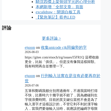
騎沈四傑上架骨頭字元的心理分析
本網新增「全部文章」頁面
excalidraw：開源白板工具
【緊急筆記】藍色LED
評論
更多評論 >
ejsoon
on
收集unicode cjk同偏旁的字
2026-08-03
https://gitee.com/eisoch/irg/issues/I5FR1Q 這裡收錄
更全，比如「俱倶」。但是沒有像我這樣歸類。
我有時間再合並整理一下。
ejsoon
on
行列輸入法實在是沒有必要再存於
世
2026-07-06
五筆和鄭碼我都分別用過兩年，不過我當時打得
不快，比賽時六十幾字就不錯了，因為總碰到生
字很浪費時間。目前的英文鍵位當然不會是為了
輸入漢字才這樣設計的，不管它利不利於漢字輸
入，當我們要做輸入法時，就應該把編碼字母限