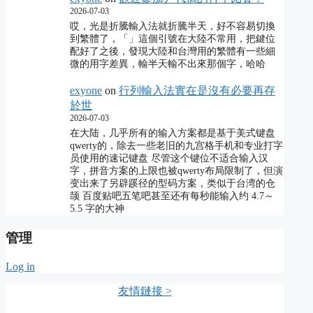
2026-07-03
哎，光是折騰輸入法就折騰半天，好不容易切換
到繁體了，「」這個引號在大陸不常用，把鍵位
配好了之後，發現大陸和台灣用的繁體有一些細
微的用字差異，輸半天輸不出來那個字，哈哈
exyone
on
行列輸入法實在是沒有必要再存
於世
2026-07-03
在大陆，几乎所有的输入方案都是基于美式键盘
qwerty的，除去一些老旧的九宫格手机和专业打字
员使用的速记键盘 尽管这个键位不适合输入汉
字，拼音方案的上限也被qwerty布局限制了，但演
变出来了另辟蹊径的型码方案，类似于台湾的仓
颉 百度贴吧五笔吧甚至还有每秒能输入约 4.7～
5.5 字的大神
管理
Log in
友情鏈接 >