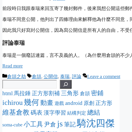
前段時日我跟泰瑞來回互寄了幾封郵件，後來我想公開這些郵
泰瑞不同意公開，他列出了四條理由來解釋他為什麼不同意，
因此我只好寫封公開信，因為寫公開信是所有人的自由，不受
評論泰瑞
泰瑞是一個廢話連篇，言不及義的人。（為什麼用倉頡的不少
Read more
Categories
Tags
倉頡之劫
倉頡
,
公開信
,
泰瑞
,
評論
Leave a comment
密鋪
三角形
html
馬拉錘
正方形割補
倉頡
幾何
ichirou
動畫
android
正方形
原創
遊戲
維基倉教
總結
碼表
漢字學習
結構判定
騎沈四傑
js
小工具
尹倉
筆記
soma-cube