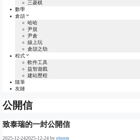
三菱棋
數學
倉頡
哈哈
尹規
尹倉
線上玩
倉頡之劫
程式
軟件工具
益智遊戲
建站歷程
隨筆
友鏈
公開信
致泰瑞的一封公開信
2025-12-24
2025-12-24
by
ejsoon