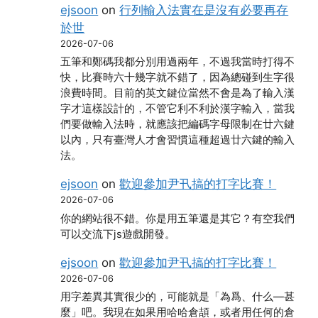
ejsoon
on
行列輸入法實在是沒有必要再存
於世
2026-07-06
五筆和鄭碼我都分別用過兩年，不過我當時打得不
快，比賽時六十幾字就不錯了，因為總碰到生字很
浪費時間。目前的英文鍵位當然不會是為了輸入漢
字才這樣設計的，不管它利不利於漢字輸入，當我
們要做輸入法時，就應該把編碼字母限制在廿六鍵
以內，只有臺灣人才會習慣這種超過廿六鍵的輸入
法。
ejsoon
on
歡迎參加尹卂搞的打字比賽！
2026-07-06
你的網站很不錯。你是用五筆還是其它？有空我們
可以交流下js遊戲開發。
ejsoon
on
歡迎參加尹卂搞的打字比賽！
2026-07-06
用字差異其實很少的，可能就是「為爲、什么―甚
麼」吧。我現在如果用哈哈倉頡，或者用任何的倉