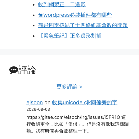
收到鋼製正十二邊形
🐒wordpress必裝插件都有哪些
鶴飛四季揔結了十四條維基倉教的問題
【緊急筆記】正多邊形割補
評論
更多評論 >
ejsoon
on
收集unicode cjk同偏旁的字
2026-08-03
https://gitee.com/eisoch/irg/issues/I5FR1Q 這
裡收錄更全，比如「俱倶」。但是沒有像我這樣歸
類。我有時間再合並整理一下。