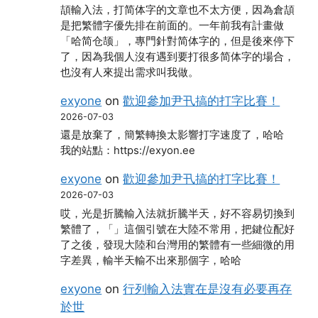
頡輸入法，打简体字的文章也不太方便，因為倉頡
是把繁體字優先排在前面的。一年前我有計畫做
「哈简仓颉」，專門針對简体字的，但是後來停下
了，因為我個人沒有遇到要打很多简体字的場合，
也沒有人來提出需求叫我做。
exyone
on
歡迎參加尹卂搞的打字比賽！
2026-07-03
還是放棄了，簡繁轉換太影響打字速度了，哈哈
我的站點：https://exyon.ee
exyone
on
歡迎參加尹卂搞的打字比賽！
2026-07-03
哎，光是折騰輸入法就折騰半天，好不容易切換到
繁體了，「」這個引號在大陸不常用，把鍵位配好
了之後，發現大陸和台灣用的繁體有一些細微的用
字差異，輸半天輸不出來那個字，哈哈
exyone
on
行列輸入法實在是沒有必要再存
於世