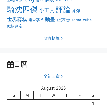
倉頡
騎沈四傑
評論
小工具
原創
動畫
世界弈棋
正方形
複合字首
soma-cube
結構判定
所有標籤 >
日曆
全部文章 >
August 2026
S
M
T
W
T
F
S
1