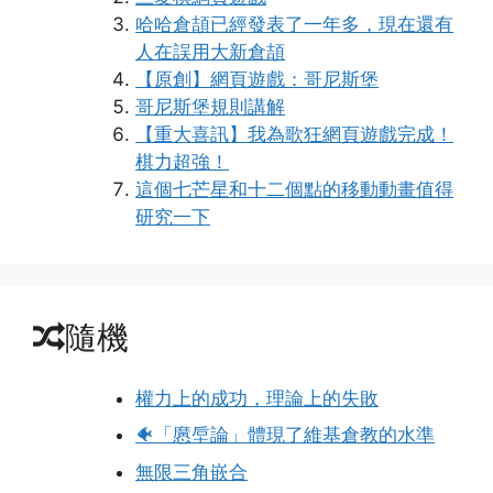
哈哈倉頡已經發表了一年多，現在還有
人在誤用大新倉頡
【原創】網頁遊戲：哥尼斯堡
哥尼斯堡規則講解
【重大喜訊】我為歌狂網頁遊戲完成！
棋力超強！
這個七芒星和十二個點的移動動畫值得
研究一下
隨機
權力上的成功，理論上的失敗
🐠「懬垕論」體現了維基倉教的水準
無限三角嵌合