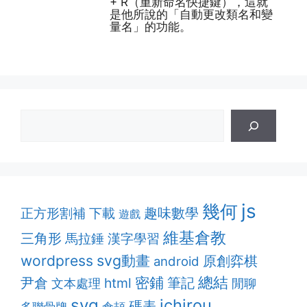
+ R（重新命名快捷鍵），這就
是他所說的「自動更改類名和變
量名」的功能。
js
幾何
趣味數學
正方形割補
下載
遊戲
維基倉教
三角形
漢字學習
馬拉錘
svg動畫
wordpress
原創弈棋
android
密鋪
總結
筆記
尹倉
html
文本處理
閒聊
svg
ichirou
碼表
多聯骨牌