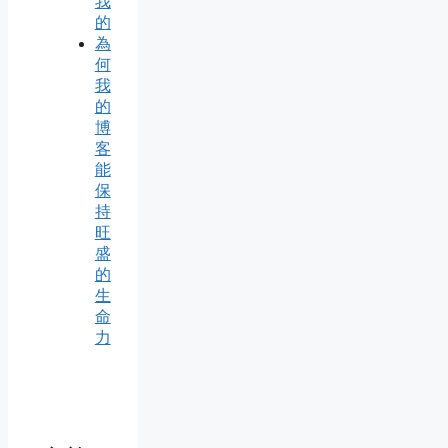
我
的
為
何
我
的
博
客
能
保
持
旺
盛
的
生
命
力