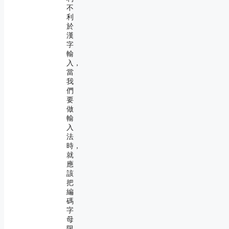
不
利
於
漢
字
輸
入，
當
我
們
要
做
輸
入
法
時，
就
應
該
把
編
碼
字
母
限