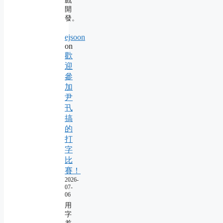
戲
開
發。
ejsoon
on
歡
迎
參
加
尹
卂
搞
的
打
字
比
賽！
2026-
07-
06
用
字