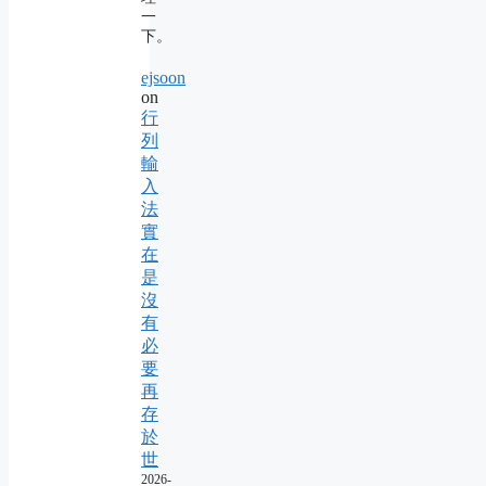
一
下。
ejsoon
on
行
列
輸
入
法
實
在
是
沒
有
必
要
再
存
於
世
2026-