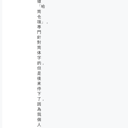
做
「哈
简
仓
颉」，
專
門
針
對
简
体
字
的，
但
是
後
來
停
下
了，
因
為
我
個
人