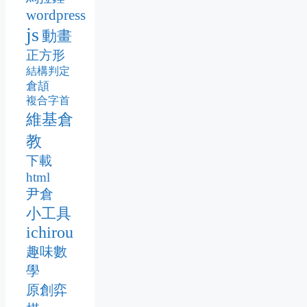
wordpress
js
動畫
正方形
結構判定
倉頡
複合字首
維基倉
教
下載
html
尹倉
小工具
ichirou
趣味數
學
原創弈