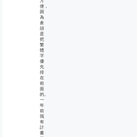
方
便，
因
為
倉
頡
是
把
繁
體
字
優
先
排
在
前
面
的。
一
年
前
我
有
計
畫