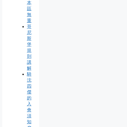
本
區
無
重
哥
尼
斯
堡
規
則
講
解
騎
沈
四
傑
的
入
會
須
知