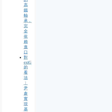
高
鐵
軸
承，
完
全
依
賴
進
口
對
extG
的
看
法
︱
尹
倉
實
現
基