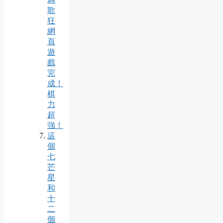
歌
狂
網
頁
遊
戲
完
成！
棋
力
超
強！
這
個
七
芒
星
和
十
二
個