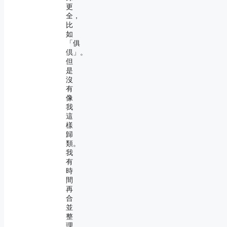
更
全，
比
如
「俱
倶」。
但
是
沒
有
像
我
這
樣
歸
類。
我
有
時
間
再
合
並
整
理