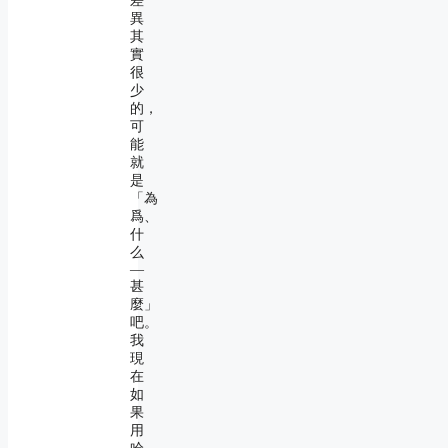
差
異
其
實
很
少
的，
可
能
就
是
「為
爲、
什
么
―
甚
麼」
吧。
我
現
在
如
果
用