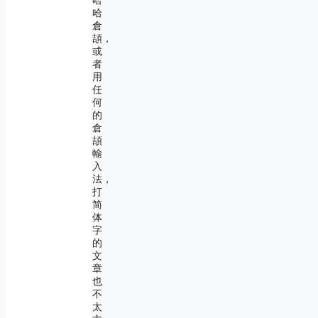
哈
哈
倉
頡，
或
者
用
任
何
的
倉
頡
輸
入
法，
打
简
体
字
的
文
章
也
不
太