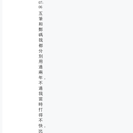
07-
06
五
筆
和
鄭
碼
我
都
分
別
用
過
兩
年，
不
過
我
當
時
打
得
不
快，
比