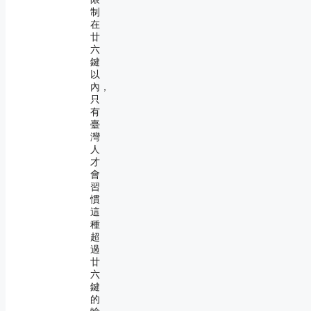
制
在
廿
六
鍵
以
內，
只
有
臺
灣
人
才
會
習
慣
這
種
超
過
廿
六
鍵
的