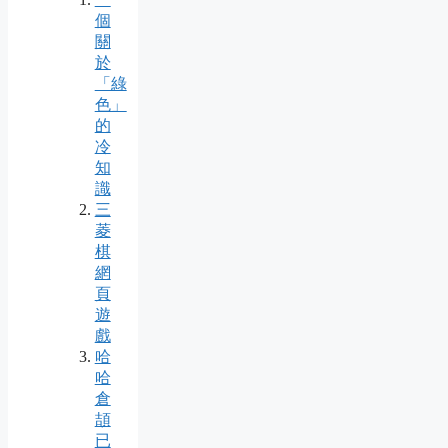
個
關
於
「綠
色」
的
冷
知
識
三
菱
棋
網
頁
遊
戲
哈
哈
倉
頡
已