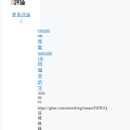
評論
更多評論
>
ejsoon
on
收
集
unicode
cjk
同
偏
旁
的
字
2026-
08-
03
https://gitee.com/eisoch/irg/issues/I5FR1Q
這
裡
收
錄