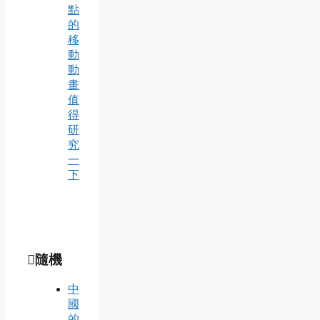
點
的
移
動
動
畫
值
得
研
究
一
下
隨機
中
國
的