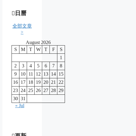
日曆
全部文章
>
August 2026
S
M
T
W
T
F
S
1
2
3
4
5
6
7
8
9
10
11
12
13
14
15
16
17
18
19
20
21
22
23
24
25
26
27
28
29
30
31
« Jul
更新