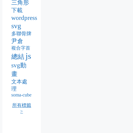
三角形
下載
wordpress
svg
多聯骨牌
尹倉
複合字首
js
總結
svg動
畫
文本處
理
soma-cube
所有標籤
>