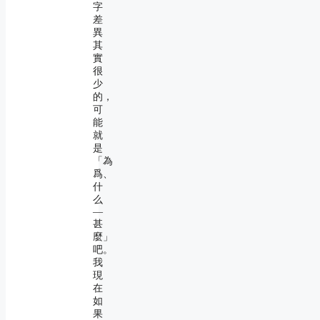
字
差
異
其
實
很
少
的，
可
能
就
是
「為
爲、
什
么
―
甚
麼」
吧。
我
現
在
如
果