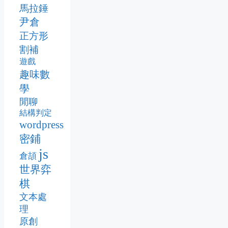
馬拉錘
尹倉
正方形
割補
遊戲
趣味數
學
閒聊
結構判定
wordpress
密鋪
js
倉頡
世界弈
棋
文本處
理
原創