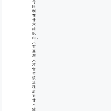
母
限
制
在
廿
六
鍵
以
內，
只
有
臺
灣
人
才
會
習
慣
這
種
超
過
廿
六
鍵