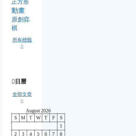
正方形
動畫
原創弈
棋
所有標籤
>
日曆
全部文章
>
August 2026
S
M
T
W
T
F
S
1
2
3
4
5
6
7
8