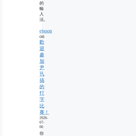
的
輸
入
法。
ejsoon
on
歡
迎
參
加
尹
卂
搞
的
打
字
比
賽！
2026-
07-
06
你