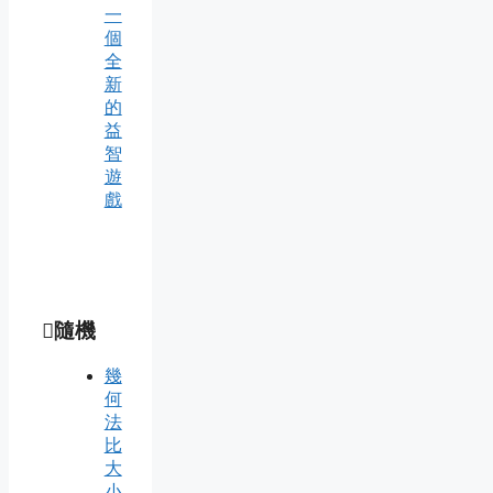
一
個
全
新
的
益
智
遊
戲
隨機
幾
何
法
比
大
小