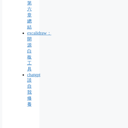
第
六
章
總
結
excalidraw：
開
源
白
板
工
具
chatgpt
談
自
我
修
養