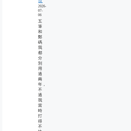
世
2026-
07-
06
五
筆
和
鄭
碼
我
都
分
別
用
過
兩
年，
不
過
我
當
時
打
得
不