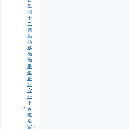
星
和
十
二
個
點
的
移
動
動
畫
值
得
研
究
一
下
質
數
迷
宮：