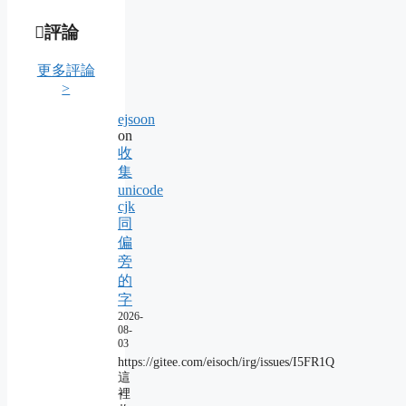
評論
更多評論
>
ejsoon
on
收
集
unicode
cjk
同
偏
旁
的
字
2026-
08-
03
https://gitee.com/eisoch/irg/issues/I5FR1Q
這
裡