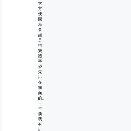
太
方
便，
因
為
倉
頡
是
把
繁
體
字
優
先
排
在
前
面
的。
一
年
前
我
有
計