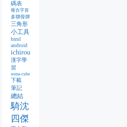
碼表
複合字首
多聯骨牌
三角形
小工具
html
android
ichirou
漢字學
習
soma-cube
下載
筆記
總結
騎沈
四傑