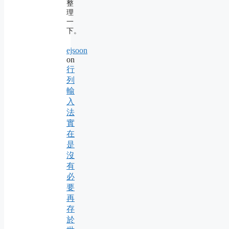
整
理
一
下。
ejsoon
on
行
列
輸
入
法
實
在
是
沒
有
必
要
再
存
於