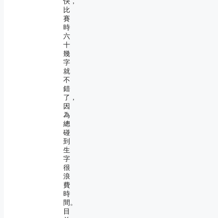
快，
比
賽
時
六
十
幾
字
就
不
錯
了，
因
為
總
碰
到
生
字
很
浪
費
時
間。
目