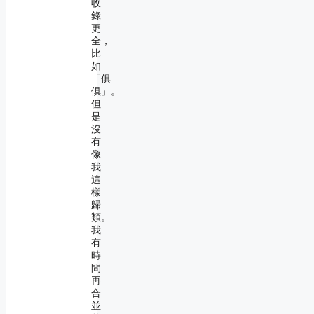
收
錄
更
全，
比
如
「俱
倶」。
但
是
沒
有
像
我
這
樣
歸
類。
我
有
時
間
再
合
並