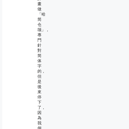
畫
做
「哈
简
仓
颉」，
專
門
針
對
简
体
字
的，
但
是
後
來
停
下
了，
因
為
我
個