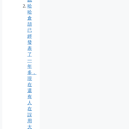
哈
哈
倉
頡
已
經
發
表
了
一
年
多，
現
在
還
有
人
在
誤
用
大