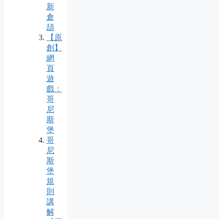
新
倉
頡
【原
創】
網
頁
遊
戲：
哥
尼
斯
堡
哥
尼
斯
堡
規
則
講
解