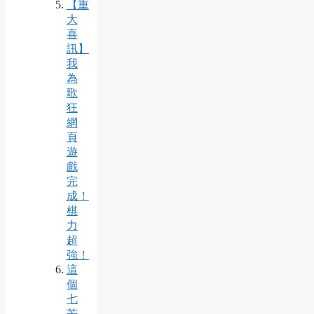
【重
大
喜
訊】
我
為
歌
狂
網
頁
遊
戲
完
成！
棋
力
超
強！
這
個
七
芒