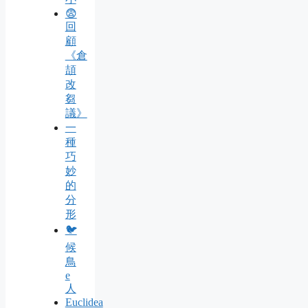
😨
回
顧
《倉
頡
改
芻
議》
一
種
巧
妙
的
分
形
🐦
候
鳥
e
人
Euclidea