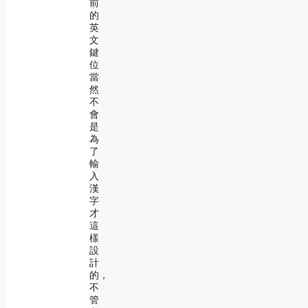
前
的
英
文
鍵
位
當
然
不
會
是
為
了
輸
入
漢
字
才
這
樣
設
計
的，
不
管