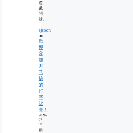
遊
戲
開
發。
ejsoon
on
歡
迎
參
加
尹
卂
搞
的
打
字
比
賽！
2026-
07-
06
用