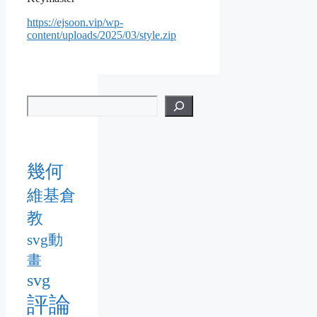
https://ejsoon.vip/wp-
content/uploads/2025/03/style.zip
幾何
維基倉
教
svg動
畫
svg
評論