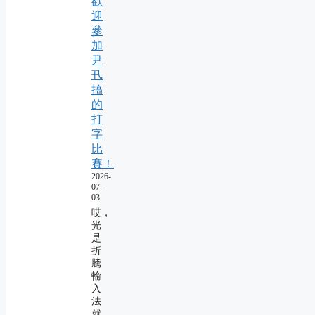
歡
迎
參
加
尹
卂
搞
的
打
字
比
賽！
2026-
07-
03
哎，
光
是
折
騰
輸
入
法
就