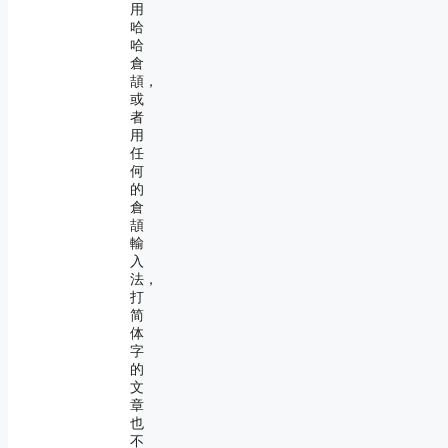
用
哈
哈
倉
頡，
或
者
用
任
何
的
倉
頡
輸
入
法，
打
简
体
字
的
文
章
也
不