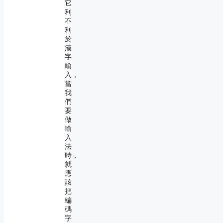
它
利
不
利
於
漢
字
輸
入，
當
我
們
要
做
輸
入
法
時，
就
應
該
把
編
碼
字