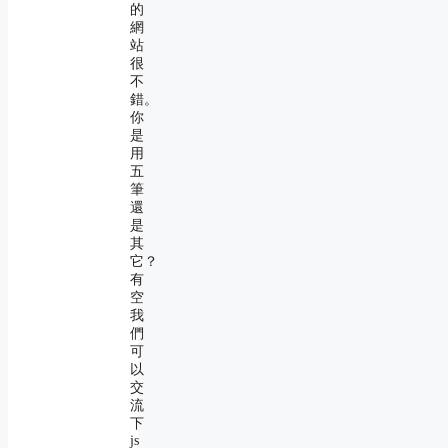
的
網
站
很
不
錯。
你
是
用
五
筆
還
是
其
它？
有
空
我
們
可
以
交
流
下
js