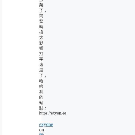
棄
了，
簡
繁
轉
換
太
影
響
打
字
速
度
了，
哈
哈
我
的
站
點：
https://exyon.ee
exyone
on