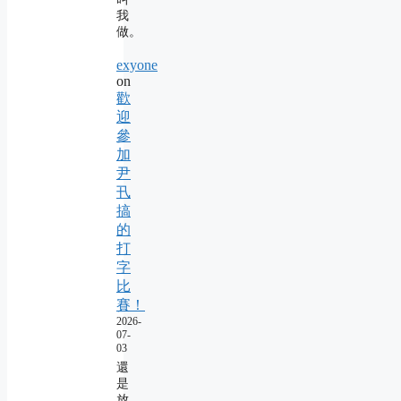
我
做。
exyone
on
歡
迎
參
加
尹
卂
搞
的
打
字
比
賽！
2026-
07-
03
還
是
放