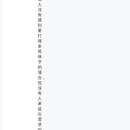
人
沒
有
遇
到
要
打
很
多
简
体
字
的
場
合，
也
沒
有
人
來
提
出
需
求
叫