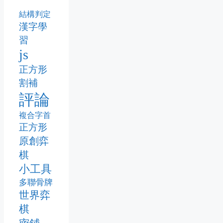
結構判定
漢字學
習
js
正方形
割補
評論
複合字首
正方形
原創弈
棋
小工具
多聯骨牌
世界弈
棋