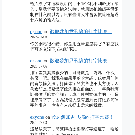
輸入漢字才這樣設計的，不管它利不利於漢字輸
入，當我們要做輸入法時，就應該把編碼字母限
制在廿六鍵以內，只有臺灣人才會習慣這種超過
廿六鍵的輸入法。
ejsoon
on
歡迎參加尹卂搞的打字比賽！
2026-07-06
你的網站很不錯。你是用五筆還是其它？有空我
們可以交流下js遊戲開發。
ejsoon
on
歡迎參加尹卂搞的打字比賽！
2026-07-06
用字差異其實很少的，可能就是「為爲、什么―
甚麼」吧。我現在如果用哈哈倉頡，或者用任何
的倉頡輸入法，打简体字的文章也不太方便，因
為倉頡是把繁體字優先排在前面的。一年前我有
計畫做「哈简仓颉」，專門針對简体字的，但是
後來停下了，因為我個人沒有遇到要打很多简体
字的場合，也沒有人來提出需求叫我做。
exyone
on
歡迎參加尹卂搞的打字比賽！
2026-07-03
還是放棄了，簡繁轉換太影響打字速度了，哈哈
我的站點：https://exyon.ee