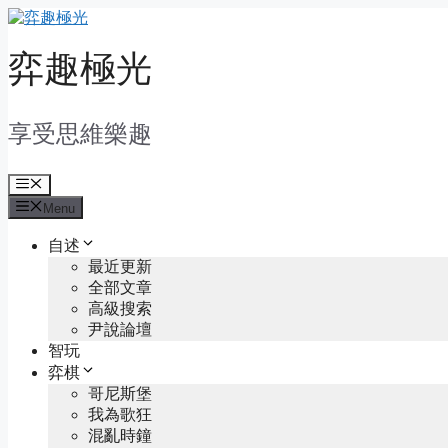
Skip
to
content
弈趣極光
享受思維樂趣
Menu
Menu
自述
最近更新
全部文章
高級搜索
尹說論壇
智玩
弈棋
哥尼斯堡
我為歌狂
混亂時鐘