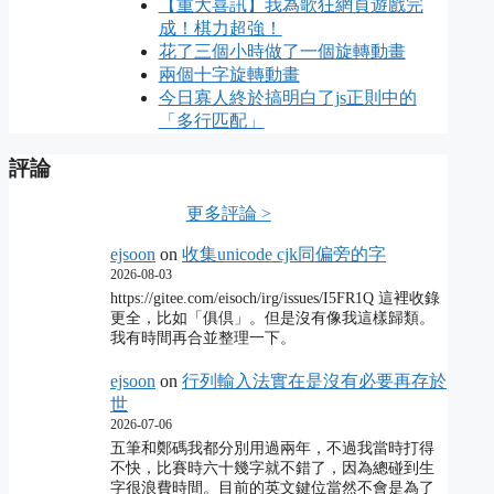
【重大喜訊】我為歌狂網頁遊戲完
成！棋力超強！
花了三個小時做了一個旋轉動畫
兩個十字旋轉動畫
今日寡人終於搞明白了js正則中的
「多行匹配」
評論
更多評論 >
ejsoon
on
收集unicode cjk同偏旁的字
2026-08-03
https://gitee.com/eisoch/irg/issues/I5FR1Q 這裡收錄
更全，比如「俱倶」。但是沒有像我這樣歸類。
我有時間再合並整理一下。
ejsoon
on
行列輸入法實在是沒有必要再存於
世
2026-07-06
五筆和鄭碼我都分別用過兩年，不過我當時打得
不快，比賽時六十幾字就不錯了，因為總碰到生
字很浪費時間。目前的英文鍵位當然不會是為了