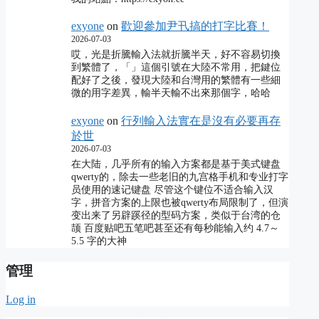
exyone
on
歡迎參加尹卂搞的打字比賽！
2026-07-03
哎，光是折騰輸入法就折騰半天，好不容易切換
到繁體了，「」這個引號在大陸不常用，把鍵位
配好了之後，發現大陸和台灣用的繁體有一些細
微的用字差異，輸半天輸不出來那個字，哈哈
exyone
on
行列輸入法實在是沒有必要再存
於世
2026-07-03
在大陆，几乎所有的输入方案都是基于美式键盘
qwerty的，除去一些老旧的九宫格手机和专业打字
员使用的速记键盘 尽管这个键位不适合输入汉
字，拼音方案的上限也被qwerty布局限制了，但演
变出来了另辟蹊径的型码方案，类似于台湾的仓
颉 百度贴吧五笔吧甚至还有每秒能输入约 4.7～
5.5 字的大神
管理
Log in