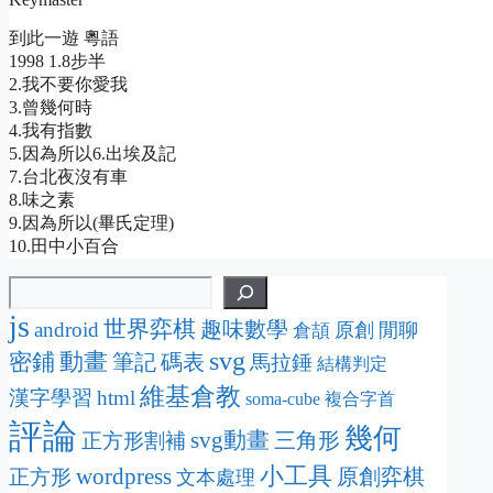
到此一遊 粵語
1998 1.8步半
2.我不要你愛我
3.曾幾何時
4.我有指數
5.因為所以6.出埃及記
7.台北夜沒有車
8.味之素
9.因為所以(畢氏定理)
10.田中小百合
js
世界弈棋
趣味數學
android
原創
閒聊
倉頡
svg
動畫
密鋪
筆記
碼表
馬拉錘
結構判定
維基倉教
漢字學習
html
soma-cube
複合字首
評論
幾何
svg動畫
三角形
正方形割補
wordpress
小工具
原創弈棋
正方形
文本處理