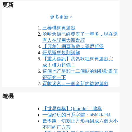
更新
更多更新 >
三菱棋網頁遊戲
哈哈倉頡已經發表了一年多，現在還
有人在誤用大新倉頡
【原創】網頁遊戲：哥尼斯堡
哥尼斯堡規則講解
【重大喜訊】我為歌狂網頁遊戲完
成！棋力超強！
這個七芒星和十二個點的移動動畫值
得研究一下
質數迷宮：一個全新的益智遊戲
隨機
【世界弈棋】Quoridor︱牆棋
一個好玩的日系字體：nishiki-teki
數學題：切割正方形再組成六個大小
不同的正方形