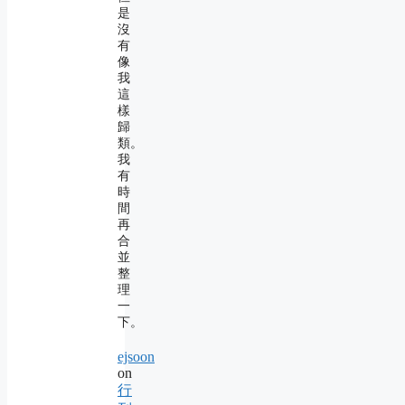
是
沒
有
像
我
這
樣
歸
類。
我
有
時
間
再
合
並
整
理
一
下。
ejsoon
on
行