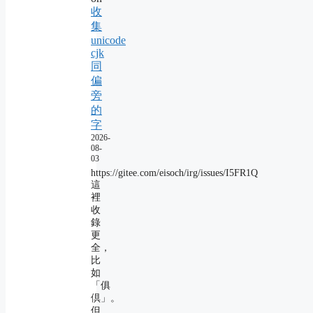
收
集
unicode
cjk
同
偏
旁
的
字
2026-
08-
03
https://gitee.com/eisoch/irg/issues/I5FR1Q
這
裡
收
錄
更
全，
比
如
「俱
倶」。
但