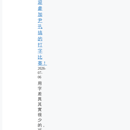
迎
參
加
尹
卂
搞
的
打
字
比
賽！
2026-
07-
06
用
字
差
異
其
實
很
少
的，