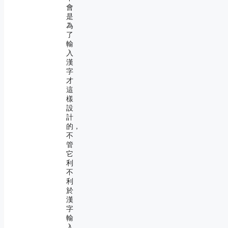
會
是
為
了
輸
入
漢
字
才
這
樣
設
計
的，
不
管
它
利
不
利
於
漢
字
輸
入，