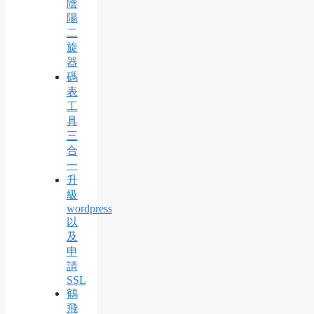
陰
陽
二
旋
器
碼
表
工
具
三
合
一
升
級
wordpress
以
及
申
請
SSL
鶴
飛