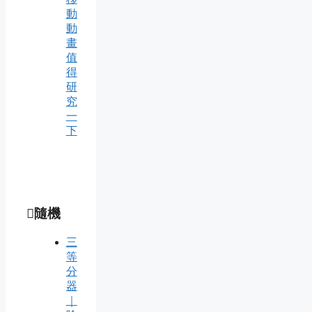
動
動
畫
值
得
研
究
一
下
隨機
三
等
分
器
｜