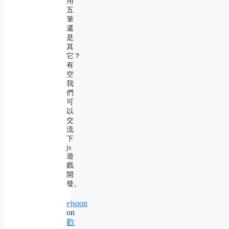
用
五
筆
還
是
其
它？
有
空
我
們
可
以
交
流
下
js
遊
戲
開
發。
ejsoon
on
歡