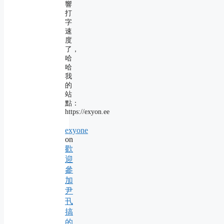
響
打
字
速
度
了，
哈
哈
我
的
站
點：
https://exyon.ee
exyone
on
歡
迎
參
加
尹
卂
搞
的