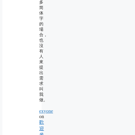
多
简
体
字
的
場
合，
也
沒
有
人
來
提
出
需
求
叫
我
做。
exyone
on
歡
迎
參