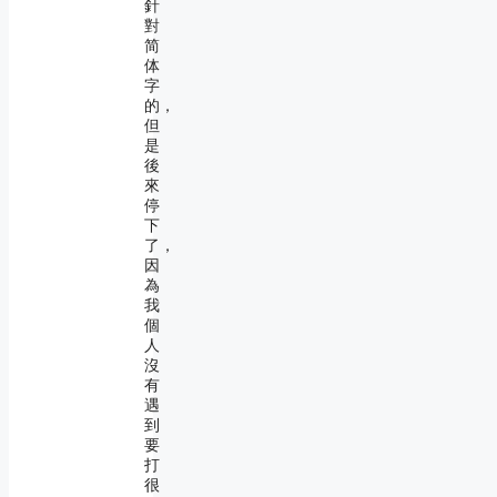
針
對
简
体
字
的，
但
是
後
來
停
下
了，
因
為
我
個
人
沒
有
遇
到
要
打
很