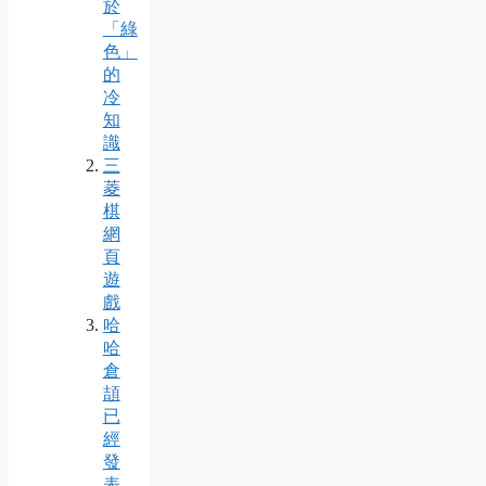
於
「綠
色」
的
冷
知
識
三
菱
棋
網
頁
遊
戲
哈
哈
倉
頡
已
經
發
表