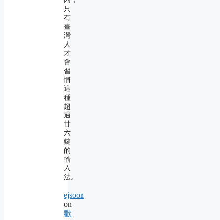
內，
只
有
臺
灣
人
才
會
習
慣
這
種
超
過
廿
六
鍵
的
輸
入
法。
ejsoon
on
歡