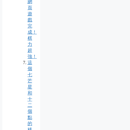
網
頁
遊
戲
完
成！
棋
力
超
強！
這
個
七
芒
星
和
十
二
個
點
的
移