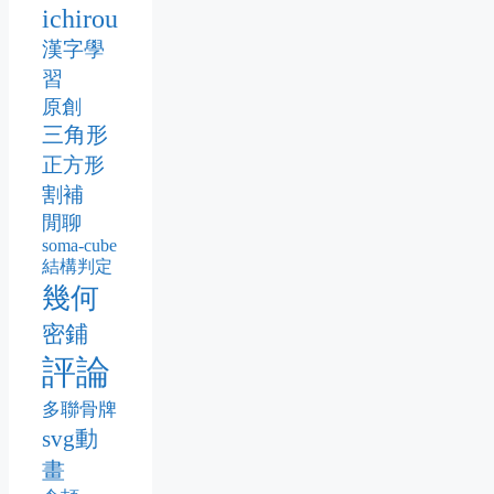
ichirou
漢字學
習
原創
三角形
正方形
割補
閒聊
soma-cube
結構判定
幾何
密鋪
評論
多聯骨牌
svg動
畫