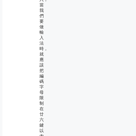
當
我
們
要
做
輸
入
法
時，
就
應
該
把
編
碼
字
母
限
制
在
廿
六
鍵
以