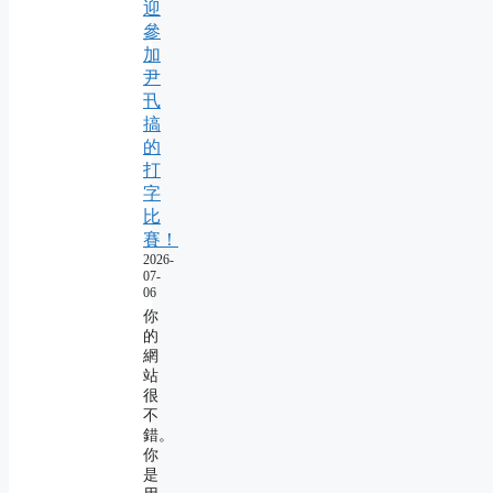
迎
參
加
尹
卂
搞
的
打
字
比
賽！
2026-
07-
06
你
的
網
站
很
不
錯。
你
是