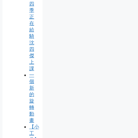
四
季
正
在
給
騎
沈
四
傑
上
課
一
個
新
的
旋
轉
動
畫
【小
工