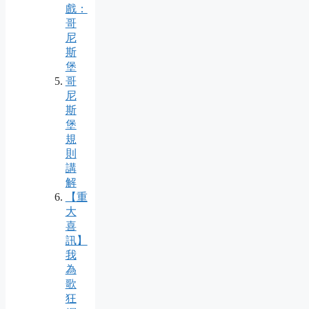
戲：
哥
尼
斯
堡
哥
尼
斯
堡
規
則
講
解
【重
大
喜
訊】
我
為
歌
狂