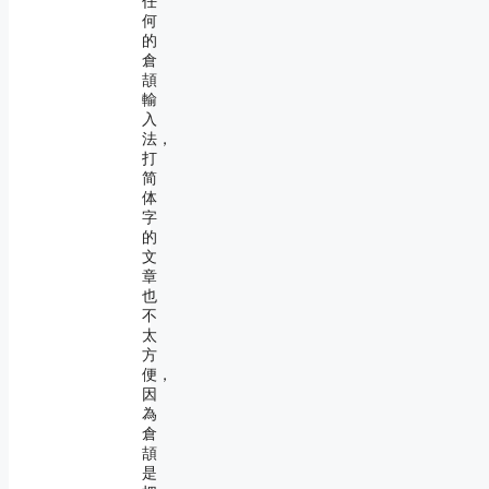
任
何
的
倉
頡
輸
入
法，
打
简
体
字
的
文
章
也
不
太
方
便，
因
為
倉
頡
是