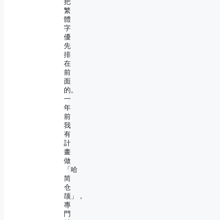
把
繁
體
字
優
先
排
在
前
面
的。
一
年
前
我
有
計
畫
做
「哈
简
仓
颉」，
專
門