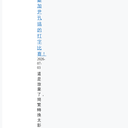
加
尹
卂
搞
的
打
字
比
賽！
2026-
07-
03
還
是
放
棄
了，
簡
繁
轉
換
太
影