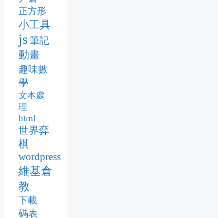
正方形
小工具
js
筆記
動畫
趣味數
學
文本處
理
html
世界弈
棋
wordpress
維基倉
教
下載
碼表