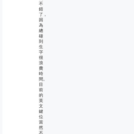
不
錯
了，
因
為
總
碰
到
生
字
很
浪
費
時
間。
目
前
的
英
文
鍵
位
當
然
不