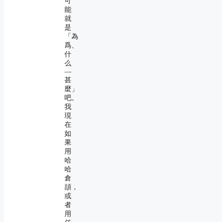
可
能
就
是
「為
爲、
什
么
―
甚
麼」
吧。
我
現
在
如
果
用
哈
哈
倉
頡，
或
者
用