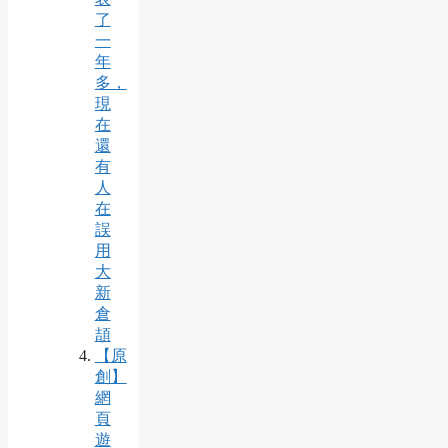
了
一
年
多，
現
在
還
有
人
在
誤
用
大
新
倉
頡
【原
創】
網
頁
遊