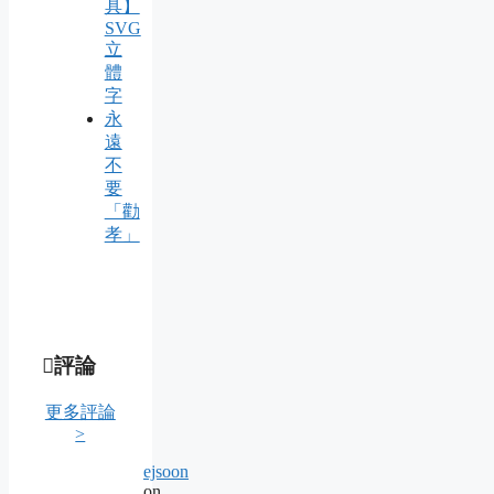
具】
SVG
立
體
字
永
遠
不
要
「勸
孝」
評論
更多評論
>
ejsoon
on