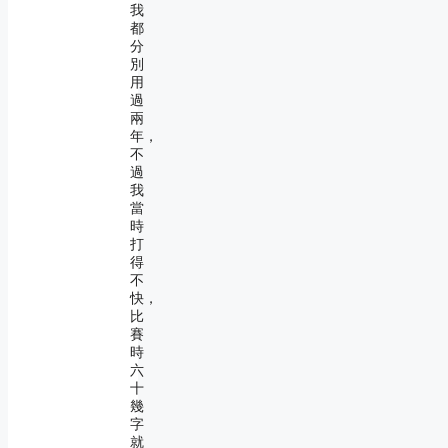
我
都
分
別
用
過
兩
年，
不
過
我
當
時
打
得
不
快，
比
賽
時
六
十
幾
字
就