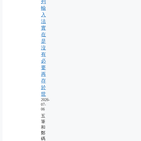
列
輸
入
法
實
在
是
沒
有
必
要
再
存
於
世
2026-
07-
06
五
筆
和
鄭
碼