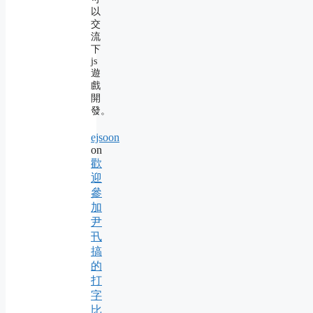
以
交
流
下
js
遊
戲
開
發。
ejsoon
on
歡
迎
參
加
尹
卂
搞
的
打
字
比