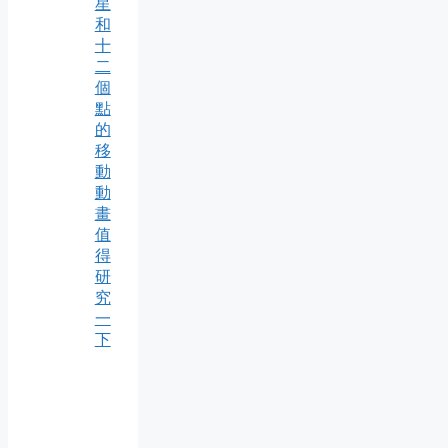
星
和
十
二
個
點
的
移
動
動
畫
值
得
研
究
一
下