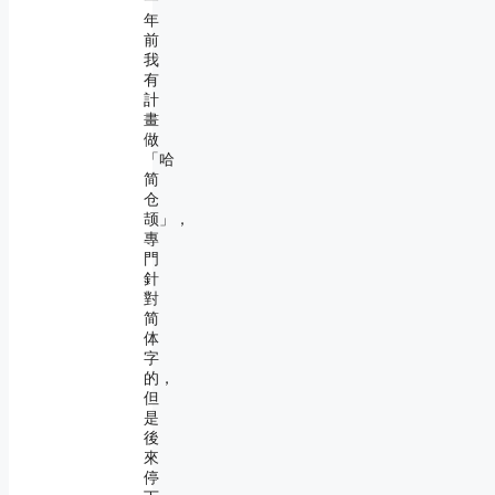
一
年
前
我
有
計
畫
做
「哈
简
仓
颉」，
專
門
針
對
简
体
字
的，
但
是
後
來
停