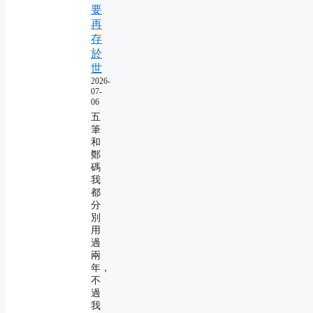
要
再
存
於
世
2026-
07-
06
五
筆
和
鄭
碼
我
都
分
別
用
過
兩
年，
不
過
我