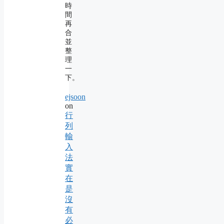
時
間
再
合
並
整
理
一
下。
ejsoon
on
行
列
輸
入
法
實
在
是
沒
有
必