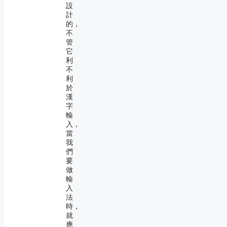
設
計
的，
不
管
它
利
不
利
於
漢
字
輸
入，
當
我
們
要
做
輸
入
法
時，
就
應