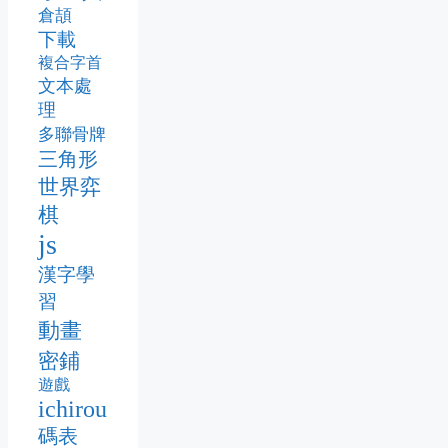
倉頡
下載
複合字首
文本處
理
多聯骨牌
三角形
世界弈
棋
js
漢字學
習
動畫
密鋪
遊戲
ichirou
碼表