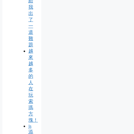
給
我
出
了
一
道
難
題
越
來
越
多
的
人
在
玩
索
瑪
方
塊！
js
添