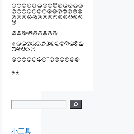
😃😄😁😆😅😂😉😊😇😍😘😚😋😜
😝😐😶😏😒😌😔😪😷😵😎😲😳😨
😰😥😢😭😱😖😣😞😓😩😫😤😡😠
😈
😺😸😹😻😼😽🙀😿😾
☺️☹🤒🤓🤔🤢🤣🤥🤨🤩🤪🤫🤬🤭🤮
🥰🥱🥲🥳🥺
😀😗😙😛😑😬😴😕😟😮😯😦😧
⛷️⛹
小工具