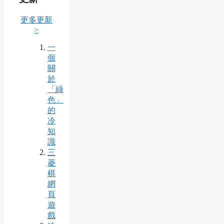
更多更新
>
一
個
關
於
「綠
色」
的
冷
知
識
三
菱
棋
網
頁
遊
戲