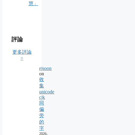
慧」
評論
更多評論
>
ejsoon
on
收
集
unicode
cjk
同
偏
旁
的
字
2026-