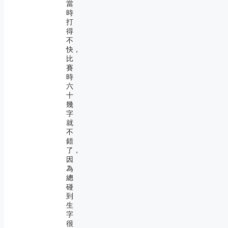
當
時
打
得
不
快，
比
賽
時
六
十
幾
字
就
不
錯
了，
因
為
總
碰
到
生
字
很