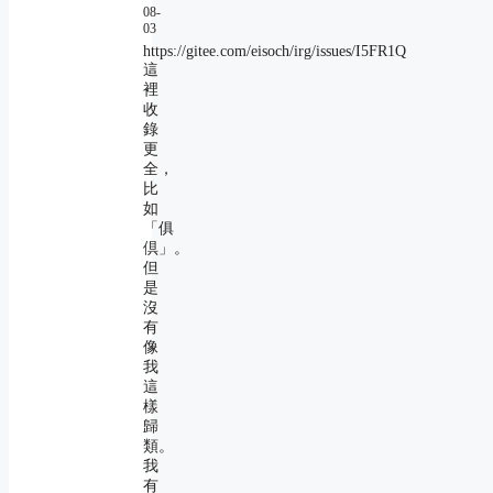
08-
03
https://gitee.com/eisoch/irg/issues/I5FR1Q
這
裡
收
錄
更
全，
比
如
「俱
倶」。
但
是
沒
有
像
我
這
樣
歸
類。
我
有