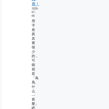
賽！
2026-
07-
06
用
字
差
異
其
實
很
少
的，
可
能
就
是
「為
爲、
什
么
―
甚
麼」
吧。