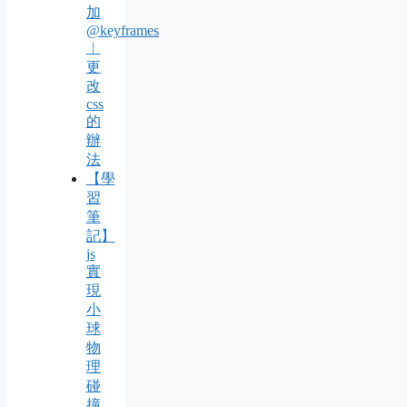
加
@keyframes
︱
更
改
css
的
辦
法
【學
習
筆
記】
js
實
現
小
球
物
理
碰
撞