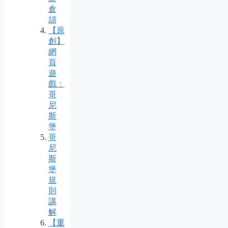
倉
頡
【原
創】
網
頁
遊
戲：
哥
尼
斯
堡
哥
尼
斯
堡
規
則
講
解
【重