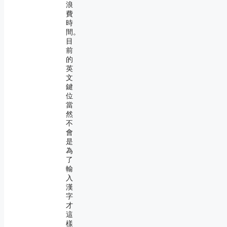
浪
費
時
間。
目
前
的
英
文
鍵
位
當
然
不
會
是
為
了
輸
入
漢
字
才
這
樣