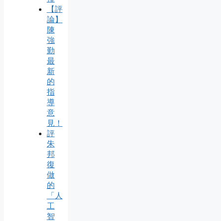
【評
論】
陳
強
勤
最
新
的
指
導
意
見！
評
朱
邦
復
做
的
「人
工
智