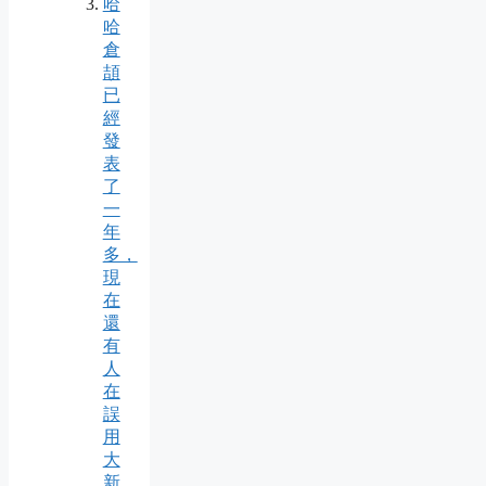
哈
哈
倉
頡
已
經
發
表
了
一
年
多，
現
在
還
有
人
在
誤
用
大
新