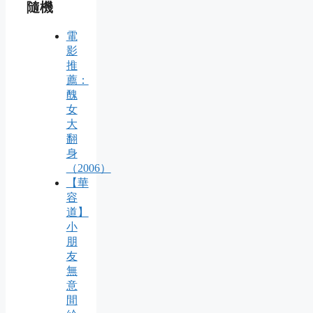
隨機
電
影
推
薦：
醜
女
大
翻
身
（2006）
【華
容
道】
小
朋
友
無
意
間