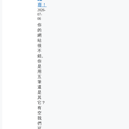
賽！
2026-
07-
06
你
的
網
站
很
不
錯。
你
是
用
五
筆
還
是
其
它？
有
空
我
們
可