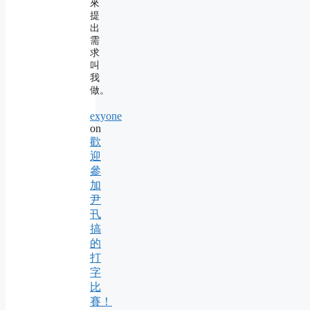
來
提
出
需
求
叫
我
做。
exyone
on
歡
迎
參
加
尹
卂
搞
的
打
字
比
賽！