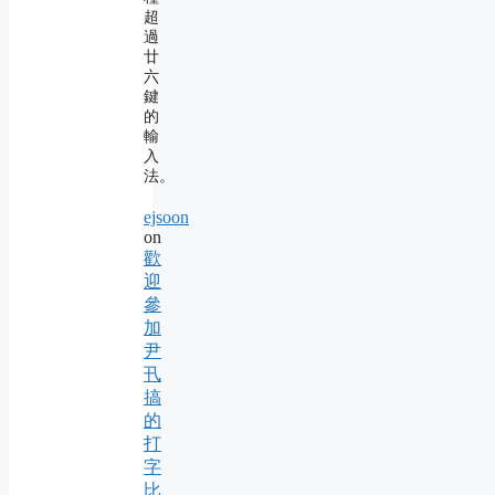
超
過
廿
六
鍵
的
輸
入
法。
ejsoon
on
歡
迎
參
加
尹
卂
搞
的
打
字
比