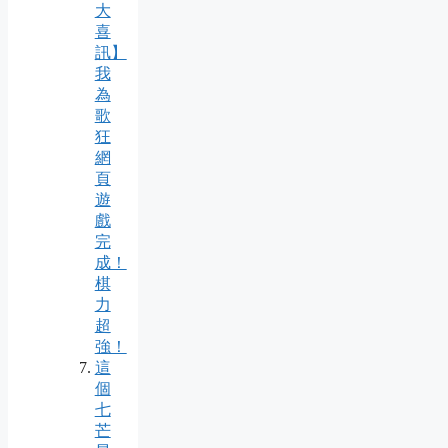
大
喜
訊】
我
為
歌
狂
網
頁
遊
戲
完
成！
棋
力
超
強！
這
個
七
芒