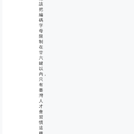
該
把
編
碼
字
母
限
制
在
廿
六
鍵
以
內，
只
有
臺
灣
人
才
會
習
慣
這
種