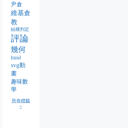
尹倉
維基倉
教
結構判定
評論
幾何
html
svg動
畫
趣味數
學
所有標籤
>