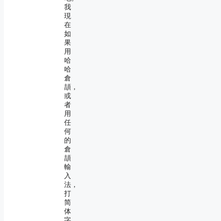
我
現
在
如
果
用
哈
哈
倉
頡，
或
者
用
任
何
的
倉
頡
輸
入
法，
打
简
体
字