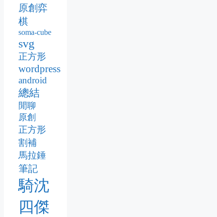
原創弈
棋
soma-cube
svg
正方形
wordpress
android
總結
閒聊
原創
正方形
割補
馬拉錘
筆記
騎沈
四傑