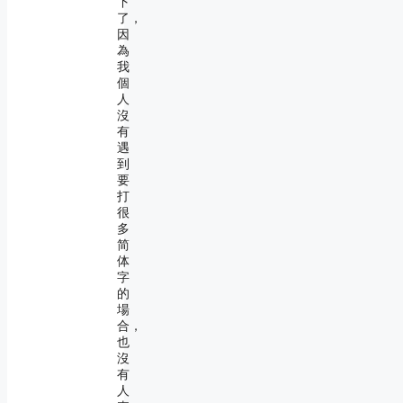
下
了，
因
為
我
個
人
沒
有
遇
到
要
打
很
多
简
体
字
的
場
合，
也
沒
有
人