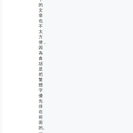
的
文
章
也
不
太
方
便，
因
為
倉
頡
是
把
繁
體
字
優
先
排
在
前
面
的。