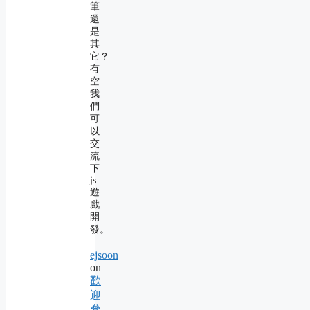
筆
還
是
其
它？
有
空
我
們
可
以
交
流
下
js
遊
戲
開
發。
ejsoon
on
歡
迎
參