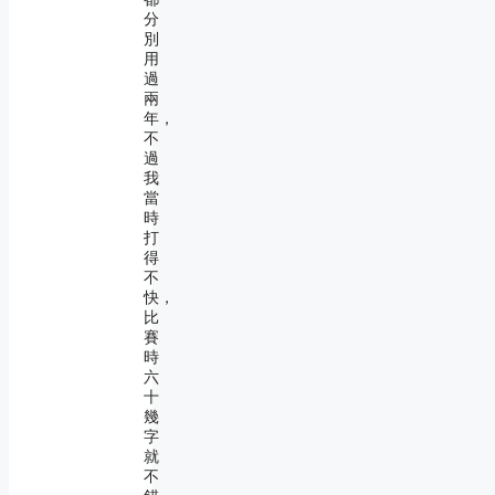
分
別
用
過
兩
年，
不
過
我
當
時
打
得
不
快，
比
賽
時
六
十
幾
字
就
不