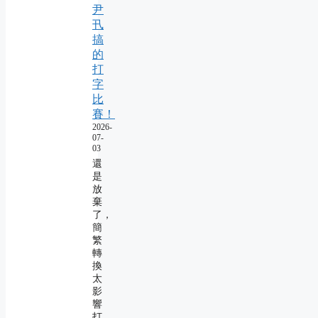
尹
卂
搞
的
打
字
比
賽！
2026-
07-
03
還
是
放
棄
了，
簡
繁
轉
換
太
影
響
打