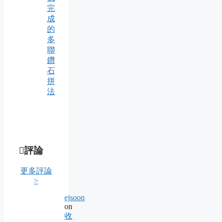
完
成
的
多
聯
鑽
石
拼
法
評論
更多評論
>
ejsoon
on
收