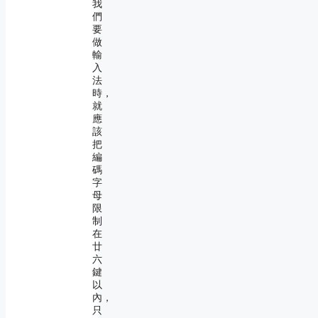
我
們
要
做
輸
入
法
時，
就
應
該
把
編
碼
字
母
限
制
在
廿
六
鍵
以
內，
只