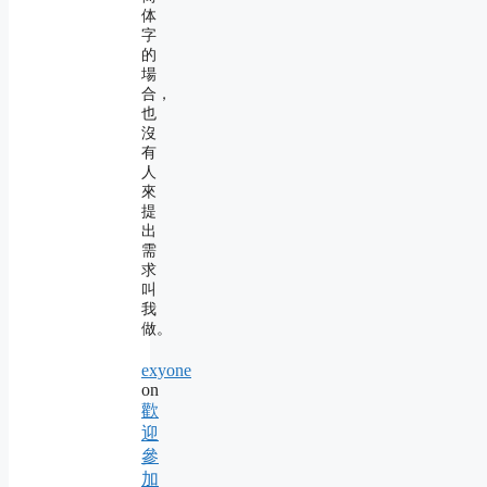
体
字
的
場
合，
也
沒
有
人
來
提
出
需
求
叫
我
做。
exyone
on
歡
迎
參
加