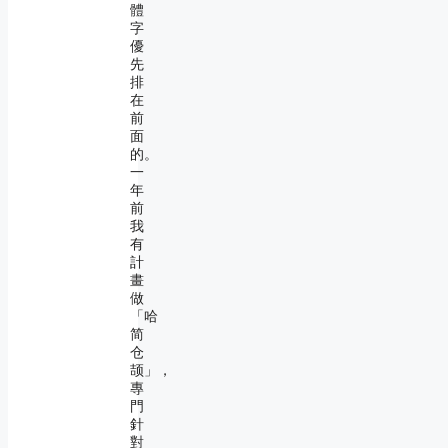
體
字
優
先
排
在
前
面
的。
一
年
前
我
有
計
畫
做
「哈
简
仓
颉」，
專
門
針
對