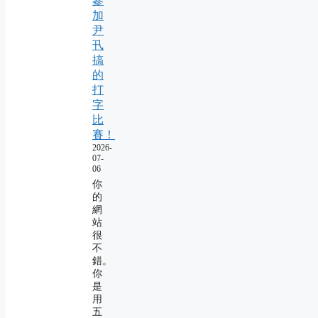
參
加
尹
卂
搞
的
打
字
比
賽！
2026-
07-
06
你
的
網
站
很
不
錯。
你
是
用
五