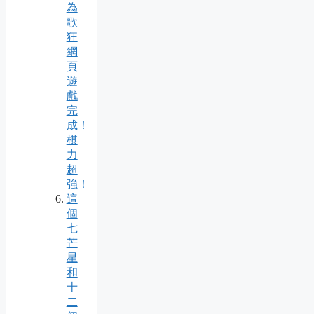
為
歌
狂
網
頁
遊
戲
完
成！
棋
力
超
強！
這
個
七
芒
星
和
十
二