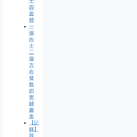
十
四
面
體
一
個
向
十
二
個
方
向
發
散
的
密
鋪
圖
形
【記
錄】
我