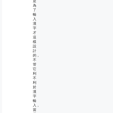
是
為
了
輸
入
漢
字
才
這
樣
設
計
的，
不
管
它
利
不
利
於
漢
字
輸
入，
當