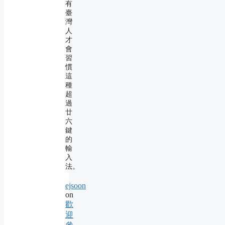
有
臺
灣
人
才
會
習
慣
這
種
超
過
廿
六
鍵
的
輸
入
法。
ejsoon
on
歡
迎