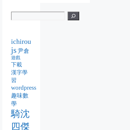
ichirou
js
尹倉
遊戲
下載
漢字學
習
wordpress
趣味數
學
騎沈
四傑