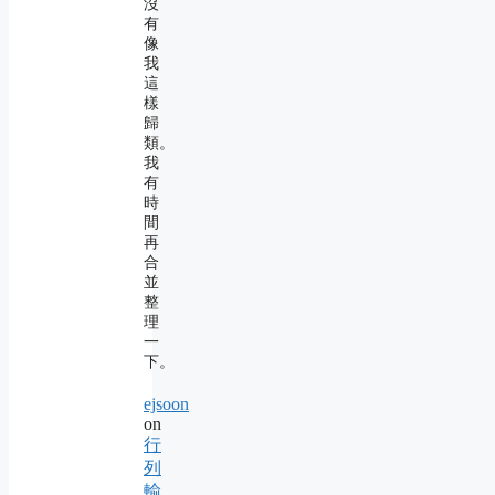
沒
有
像
我
這
樣
歸
類。
我
有
時
間
再
合
並
整
理
一
下。
ejsoon
on
行
列
輸