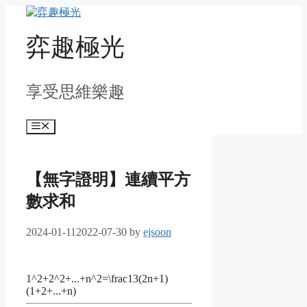
Skip
to
content
弈趣極光
享受思維樂趣
Menu
【無字證明】連續平方
數求和
2024-01-11
2022-07-30
by
ejsoon
1^2+2^2+...+n^2=\frac13(2n+1)
(1+2+...+n)