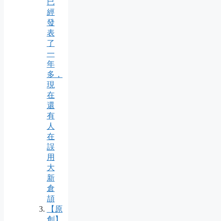
已
經
發
表
了
一
年
多，
現
在
還
有
人
在
誤
用
大
新
倉
頡
【原
創】