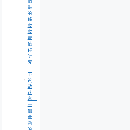
個
點
的
移
動
動
畫
值
得
研
究
一
下
質
數
迷
宮：
一
個
全
新
的