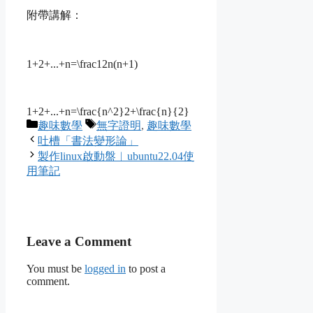
附帶講解：
1+2+...+n=\frac12n(n+1)
1+2+...+n=\frac{n^2}2+\frac{n}{2}
Categories
Tags
趣味數學
無字證明
,
趣味數學
吐槽「書法變形論」
製作linux啟動盤︱ubuntu22.04使
用筆記
Leave a Comment
You must be
logged in
to post a
comment.