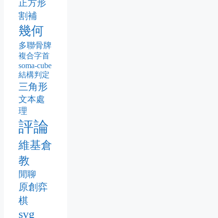
正方形
割補
幾何
多聯骨牌
複合字首
soma-cube
結構判定
三角形
文本處
理
評論
維基倉
教
閒聊
原創弈
棋
svg