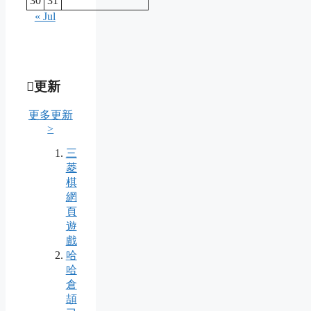
30
31
« Jul
更新
更多更新
>
三
菱
棋
網
頁
遊
戲
哈
哈
倉
頡