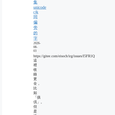
集
unicode
cjk
同
偏
旁
的
字
2026-
08-
03
https://gitee.com/eisoch/irg/issues/I5FR1Q
這
裡
收
錄
更
全，
比
如
「俱
倶」。
但
是