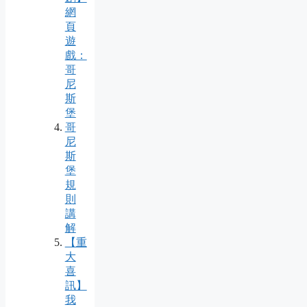
網
頁
遊
戲：
哥
尼
斯
堡
哥
尼
斯
堡
規
則
講
解
【重
大
喜
訊】
我