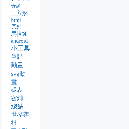
倉頡
正方形
html
原創
馬拉錘
android
小工具
筆記
動畫
svg動
畫
碼表
密鋪
總結
世界弈
棋