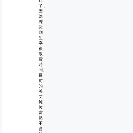
錯
了，
因
為
總
碰
到
生
字
很
浪
費
時
間。
目
前
的
英
文
鍵
位
當
然
不
會