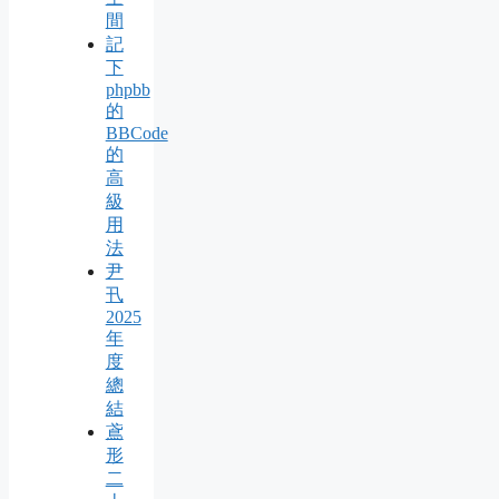
間
記
下
phpbb
的
BBCode
的
高
級
用
法
尹
卂
2025
年
度
總
結
鳶
形
二