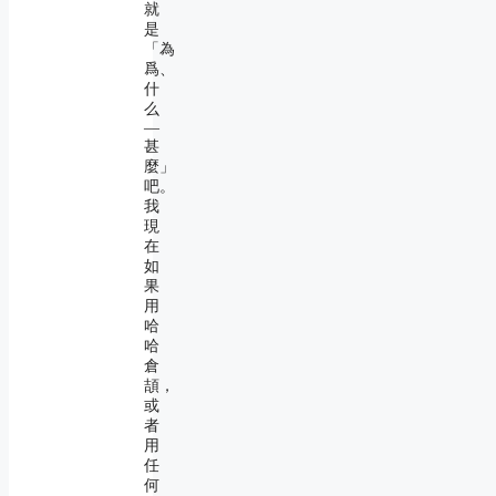
就
是
「為
爲、
什
么
―
甚
麼」
吧。
我
現
在
如
果
用
哈
哈
倉
頡，
或
者
用
任
何