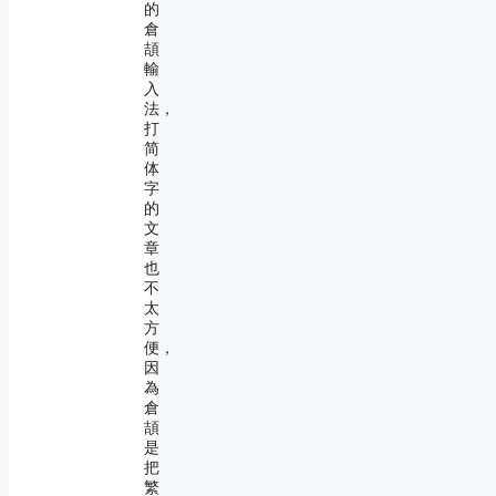
的
倉
頡
輸
入
法，
打
简
体
字
的
文
章
也
不
太
方
便，
因
為
倉
頡
是
把
繁