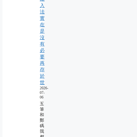
入
法
實
在
是
沒
有
必
要
再
存
於
世
2026-
07-
06
五
筆
和
鄭
碼
我
都