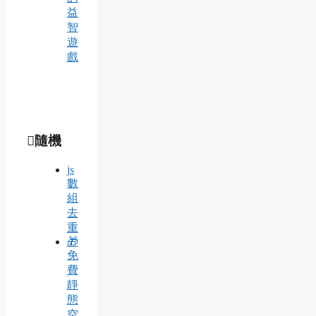
益
智
遊
戲
隨機
js
數
組
去
重
🎁
免
費
靜
態
空