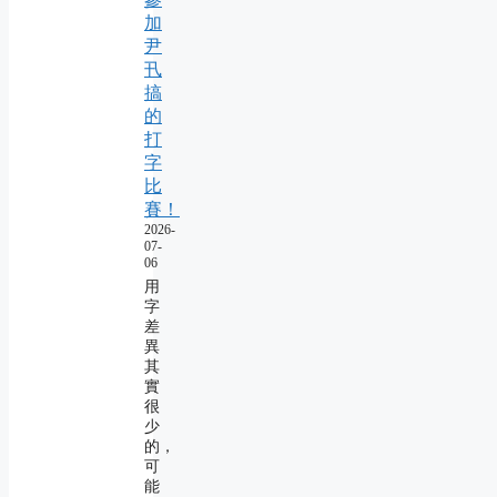
加
尹
卂
搞
的
打
字
比
賽！
2026-
07-
06
用
字
差
異
其
實
很
少
的，
可
能