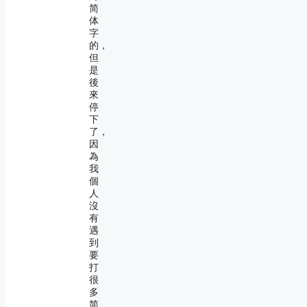
简
体
字
的，
但
是
後
來
停
下
了，
因
為
我
個
人
沒
有
遇
到
要
打
很
多
简