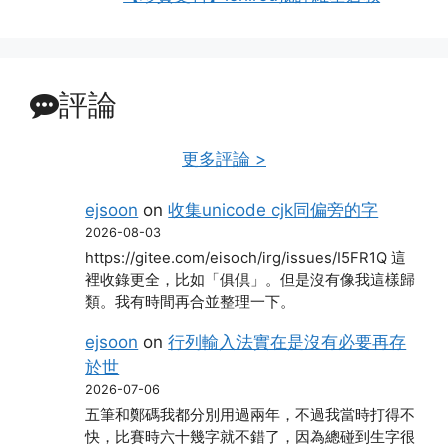
評論
更多評論 >
ejsoon
on
收集unicode cjk同偏旁的字
2026-08-03
https://gitee.com/eisoch/irg/issues/I5FR1Q 這
裡收錄更全，比如「俱倶」。但是沒有像我這樣歸
類。我有時間再合並整理一下。
ejsoon
on
行列輸入法實在是沒有必要再存
於世
2026-07-06
五筆和鄭碼我都分別用過兩年，不過我當時打得不
快，比賽時六十幾字就不錯了，因為總碰到生字很