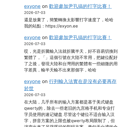
exyone
on
歡迎參加尹卂搞的打字比賽！
2026-07-03
還是放棄了，簡繁轉換太影響打字速度了，哈哈
我的站點：https://exyon.ee
exyone
on
歡迎參加尹卂搞的打字比賽！
2026-07-03
哎，光是折騰輸入法就折騰半天，好不容易切換到
繁體了，「」這個引號在大陸不常用，把鍵位配好
了之後，發現大陸和台灣用的繁體有一些細微的用
字差異，輸半天輸不出來那個字，哈哈
exyone
on
行列輸入法實在是沒有必要再存
於世
2026-07-03
在大陆，几乎所有的输入方案都是基于美式键盘
qwerty的，除去一些老旧的九宫格手机和专业打
字员使用的速记键盘 尽管这个键位不适合输入汉
字，拼音方案的上限也被qwerty布局限制了，但
演变出来了另辟蹊径的型码方案，类似于台湾的仓