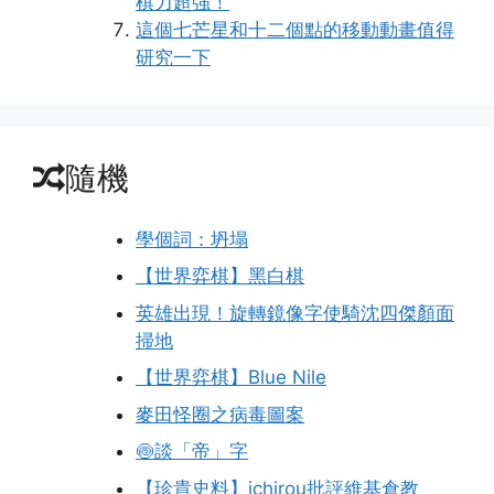
棋力超強！
這個七芒星和十二個點的移動動畫值得
研究一下
隨機
學個詞：坍塌
【世界弈棋】黑白棋
英雄出現！旋轉鏡像字使騎沈四傑顏面
掃地
【世界弈棋】Blue Nile
麥田怪圈之病毒圖案
🍥談「帝」字
【珍貴史料】ichirou批評維基倉教