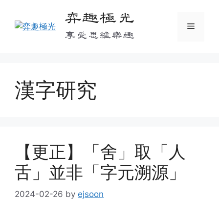
Skip
弈趣極光
to
Menu
content
享受思維樂趣
漢字研究
【更正】「舍」取「人
舌」並非「字元溯源」
2024-02-26
by
ejsoon