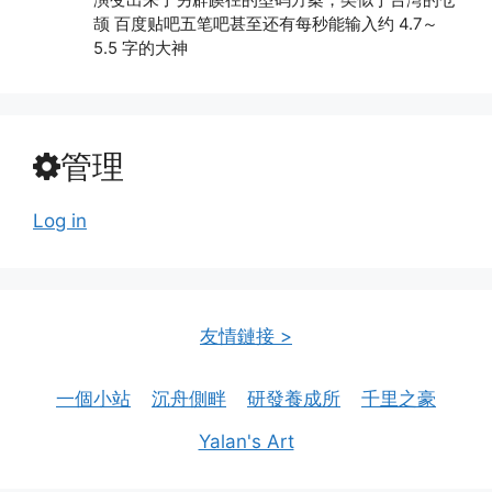
颉 百度贴吧五笔吧甚至还有每秒能输入约 4.7～
5.5 字的大神
管理
Log in
友情鏈接 >
一個小站
沉舟側畔
研發養成所
千里之豪
Yalan's Art