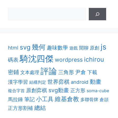
js
幾何
svg
趣味數學
html
閒聊
原創
遊戲
騎沈四傑
ichirou
wordpress
碼表
評論
密鋪
三角形
尹倉
下載
文本處理
動畫
世界弈棋
漢字學習
android
結構判定
svg動畫
原創弈棋
正方形
複合字首
soma-cube
維基倉教
小工具
筆記
馬拉錘
多聯骨牌
倉頡
總結
正方形割補