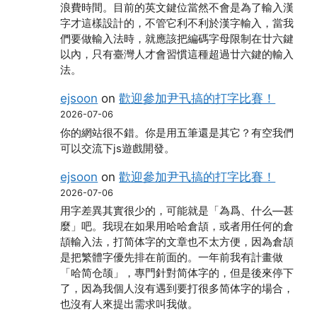
浪費時間。目前的英文鍵位當然不會是為了輸入漢
字才這樣設計的，不管它利不利於漢字輸入，當我
們要做輸入法時，就應該把編碼字母限制在廿六鍵
以內，只有臺灣人才會習慣這種超過廿六鍵的輸入
法。
ejsoon
on
歡迎參加尹卂搞的打字比賽！
2026-07-06
你的網站很不錯。你是用五筆還是其它？有空我們
可以交流下js遊戲開發。
ejsoon
on
歡迎參加尹卂搞的打字比賽！
2026-07-06
用字差異其實很少的，可能就是「為爲、什么―甚
麼」吧。我現在如果用哈哈倉頡，或者用任何的倉
頡輸入法，打简体字的文章也不太方便，因為倉頡
是把繁體字優先排在前面的。一年前我有計畫做
「哈简仓颉」，專門針對简体字的，但是後來停下
了，因為我個人沒有遇到要打很多简体字的場合，
也沒有人來提出需求叫我做。