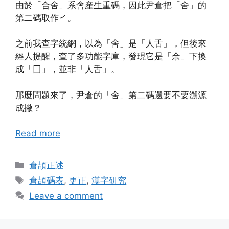
由於「合舍」系會産生重碼，因此尹倉把「舍」的
第二碼取作
。
㇒
之前我查字統網，以為「舍」是「人舌」，但後來
經人提醒，查了多功能字庫，發現它是「余」下換
成「囗」，並非「人舌」。
那麼問題來了，尹倉的「舍」第二碼還要不要溯源
成撇？
Read more
Categories
倉頡正述
Tags
倉頡碼表
,
更正
,
漢字研究
Leave a comment