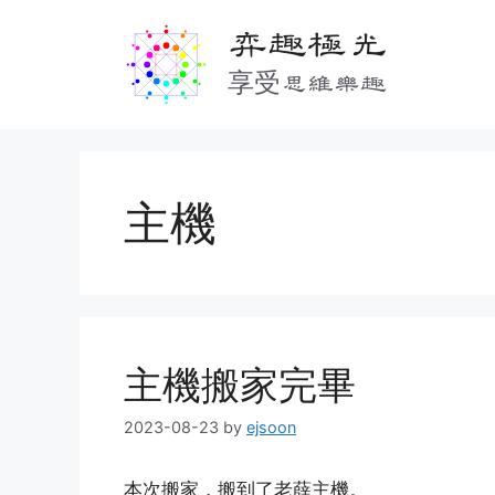
Skip
弈趣極光
to
content
享受思維樂趣
主機
主機搬家完畢
2023-08-23
by
ejsoon
本次搬家，搬到了老薛主機。