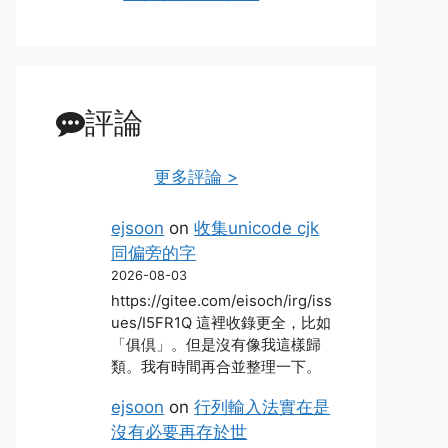
評論
更多評論 >
ejsoon
on
收集unicode cjk
同偏旁的字
2026-08-03
https://gitee.com/eisoch/irg/iss
ues/I5FR1Q 這裡收錄更全，比如
「俱倶」。但是沒有像我這樣歸
類。我有時間再合並整理一下。
ejsoon
on
行列輸入法實在是
沒有必要再存於世