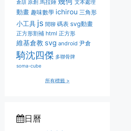
幾何
馬拉錘
原創
文本處理
倉頡
ichirou
動畫
趣味數學
三角形
js
小工具
svg動畫
碼表
閒聊
正方形割補
html
正方形
維基倉教
svg
尹倉
android
騎沈四傑
多聯骨牌
soma-cube
所有標籤 >
日曆