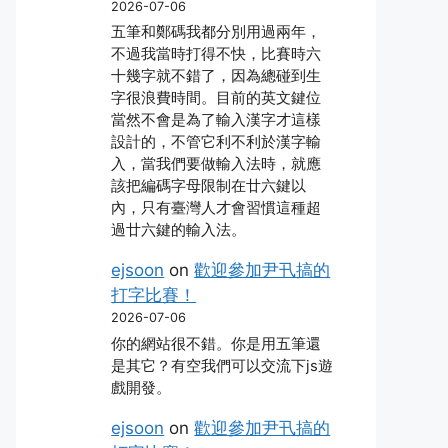
2026-07-06
五筆和鄭碼我都分別用過兩年，
不過我當時打得不快，比賽時六
十幾字就不錯了，因為總碰到生
字很浪費時間。目前的英文鍵位
當然不會是為了輸入漢字才這樣
設計的，不管它利不利於漢字輸
入，當我們要做輸入法時，就應
該把編碼字母限制在廿六鍵以
內，只有臺灣人才會習慣這種超
過廿六鍵的輸入法。
ejsoon
on
歡迎參加尹卂搞的
打字比賽！
2026-07-06
你的網站很不錯。你是用五筆還
是其它？有空我們可以交流下js遊
戲開發。
ejsoon
on
歡迎參加尹卂搞的