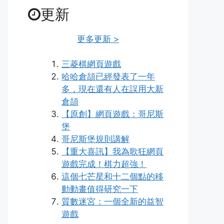
更新
更多更新 >
三菱棋網頁遊戲
哈哈倉頡已經發表了一年
多，現在還有人在誤用大新
倉頡
【原創】網頁遊戲：哥尼斯
堡
哥尼斯堡規則講解
【重大喜訊】我為歌狂網頁
遊戲完成！棋力超強！
這個七芒星和十二個點的移
動動畫值得研究一下
質數迷宮：一個全新的益智
遊戲