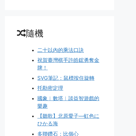
隨機
二十以內的乘法口訣
祝賀臺灣棋手許皓鋐勇奪金
牌！
SVG筆記：鼠標按住旋轉
托勒密定理
國象︱數塔︱談益智遊戲的
樂趣
【聽歌】北原愛子—虹色に
ひかる海
多聯鑽石：比個心