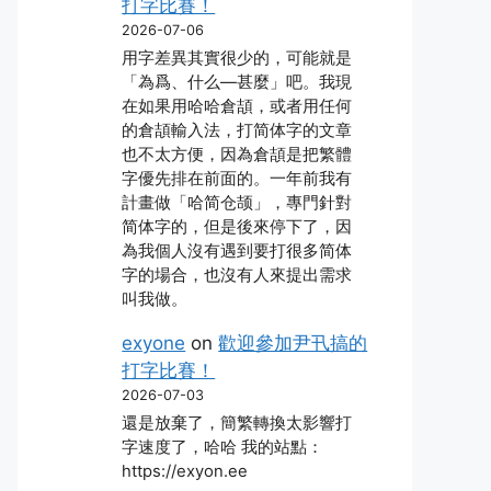
打字比賽！
2026-07-06
用字差異其實很少的，可能就是
「為爲、什么―甚麼」吧。我現
在如果用哈哈倉頡，或者用任何
的倉頡輸入法，打简体字的文章
也不太方便，因為倉頡是把繁體
字優先排在前面的。一年前我有
計畫做「哈简仓颉」，專門針對
简体字的，但是後來停下了，因
為我個人沒有遇到要打很多简体
字的場合，也沒有人來提出需求
叫我做。
exyone
on
歡迎參加尹卂搞的
打字比賽！
2026-07-03
還是放棄了，簡繁轉換太影響打
字速度了，哈哈 我的站點：
https://exyon.ee