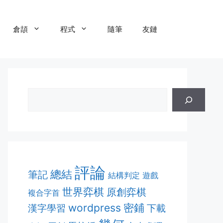
倉頡
程式
隨筆
友鏈
評論
總結
筆記
結構判定
遊戲
世界弈棋
原創弈棋
複合字首
密鋪
wordpress
漢字學習
下載