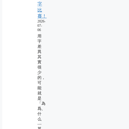
字
比
賽！
2026-
07-
06
用
字
差
異
其
實
很
少
的，
可
能
就
是
「為
爲、
什
么
―
甚