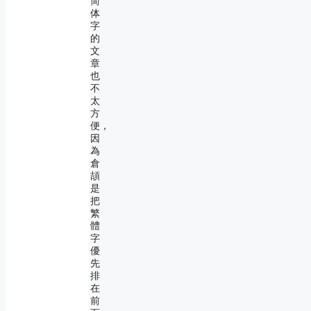
简
体
字
的
文
章
也
不
太
方
便，
因
為
倉
頡
是
把
繁
體
字
優
先
排
在
前