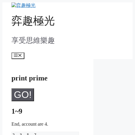
Skip
to
content
弈趣極光
享受思維樂趣
Menu
print prime
GO!
1~9
End, account are 4.