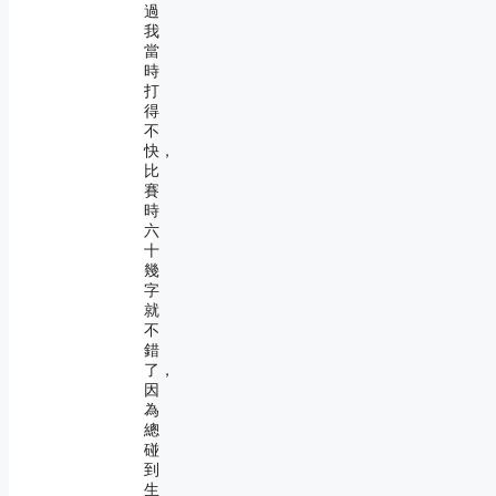
過
我
當
時
打
得
不
快，
比
賽
時
六
十
幾
字
就
不
錯
了，
因
為
總
碰
到
生