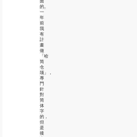
面
的。
一
年
前
我
有
計
畫
做
「哈
简
仓
颉」，
專
門
針
對
简
体
字
的，
但
是
後