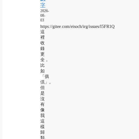
字
2026-
08-
03
https://gitee.com/eisoch/irg/issues/I5FR1Q
這
裡
收
錄
更
全，
比
如
「俱
倶」。
但
是
沒
有
像
我
這
樣
歸
類。