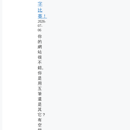
字
比
賽！
2026-
07-
06
你
的
網
站
很
不
錯。
你
是
用
五
筆
還
是
其
它？
有
空