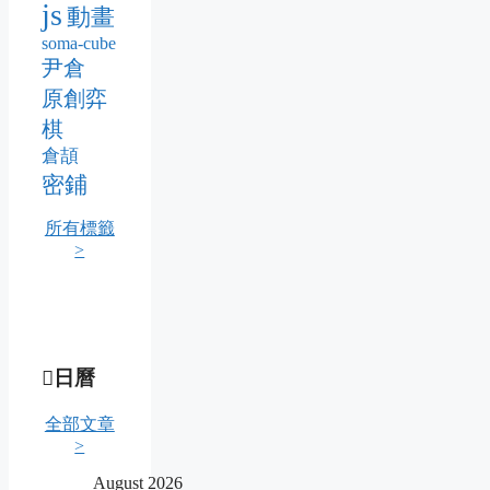
js
動畫
soma-cube
尹倉
原創弈
棋
倉頡
密鋪
所有標籤
>
日曆
全部文章
>
August 2026