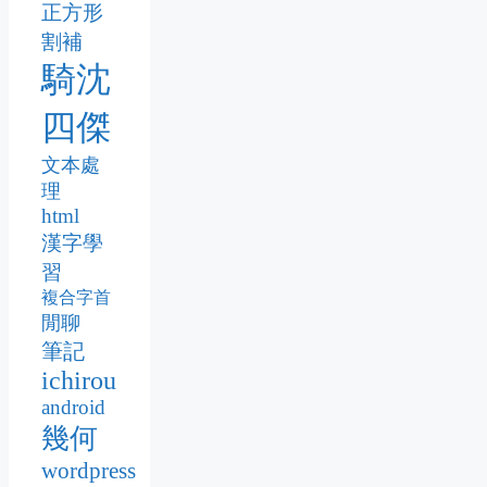
正方形
割補
騎沈
四傑
文本處
理
html
漢字學
習
複合字首
閒聊
筆記
ichirou
android
幾何
wordpress