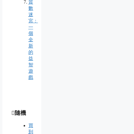
質
數
迷
宮：
一
個
全
新
的
益
智
遊
戲
隨機
買
到