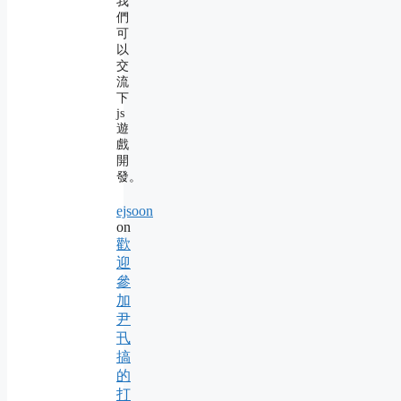
我
們
可
以
交
流
下
js
遊
戲
開
發。
ejsoon
on
歡
迎
參
加
尹
卂
搞
的
打