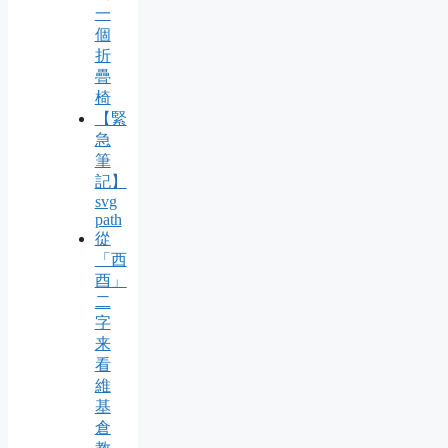
一
個
折
疊
椅
【緊
急
筆
記】
svg
path
從
「西
酉」
二
字
来
看
維
基
倉