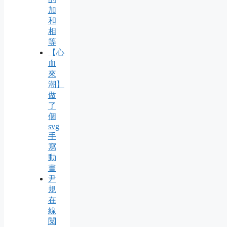
加
和
相
等
【心
血
來
潮】
做
了
個
svg
手
寫
動
畫
尹
規
在
線
閱