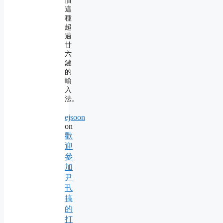
慣
這
種
超
過
廿
六
鍵
的
輸
入
法。
ejsoon
on
歡
迎
參
加
尹
卂
搞
的
打