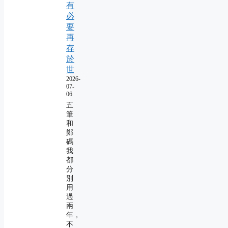
有
必
要
再
存
於
世
2026-
07-
06
五
筆
和
鄭
碼
我
都
分
別
用
過
兩
年，
不