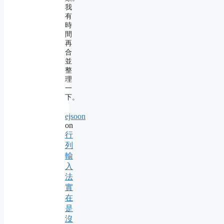
我
有
時
間
再
合
並
整
理
一
下。
ejsoon
on
行
列
輸
入
法
實
在
是
沒