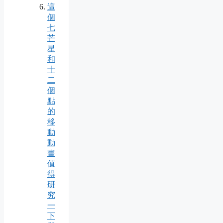
這
個
七
芒
星
和
十
二
個
點
的
移
動
動
畫
值
得
研
究
一
下