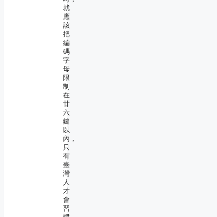
就
應
該
把
編
碼
字
母
限
制
在
廿
六
鍵
以
內，
只
有
臺
灣
人
才
會
習