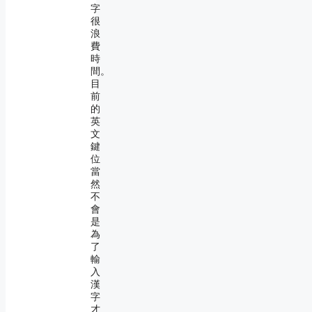
字
很
浪
費
時
間。
目
前
的
英
文
鍵
位
當
然
不
會
是
為
了
輸
入
漢
字
才