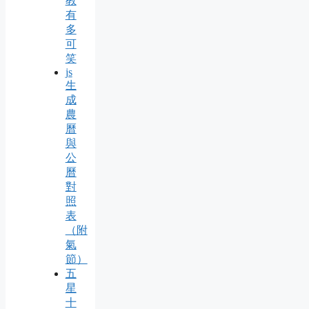
教
有
多
可
笑
js
生
成
農
曆
與
公
曆
對
照
表
（附
氣
節）
五
星
十