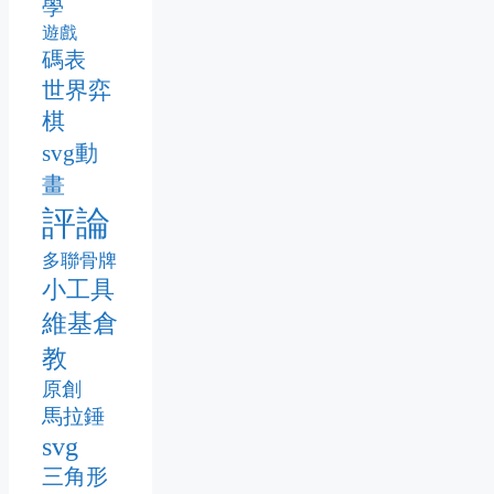
學
遊戲
碼表
世界弈
棋
svg動
畫
評論
多聯骨牌
小工具
維基倉
教
原創
馬拉錘
svg
三角形