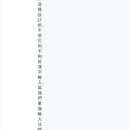
這
樣
設
計
的，
不
管
它
利
不
利
於
漢
字
輸
入，
當
我
們
要
做
輸
入
法
時，