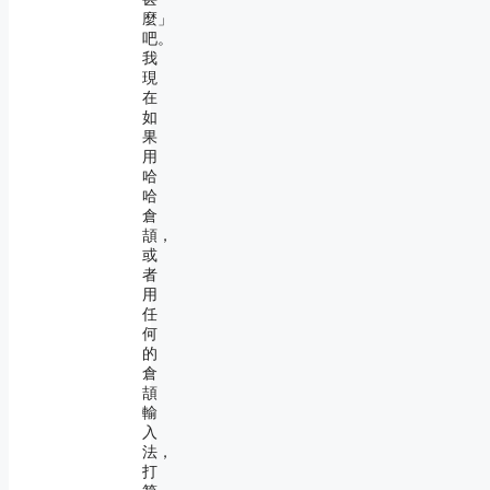
麼」
吧。
我
現
在
如
果
用
哈
哈
倉
頡，
或
者
用
任
何
的
倉
頡
輸
入
法，
打