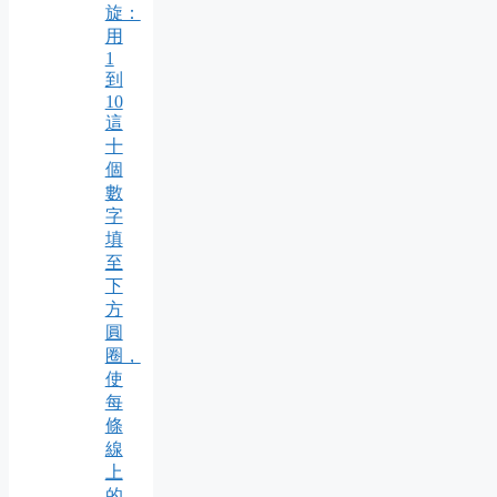
旋：
用
1
到
10
這
十
個
數
字
填
至
下
方
圓
圈，
使
每
條
線
上
的