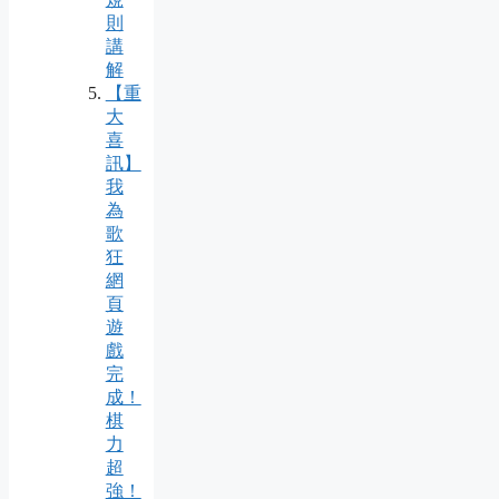
則
講
解
【重
大
喜
訊】
我
為
歌
狂
網
頁
遊
戲
完
成！
棋
力
超
強！