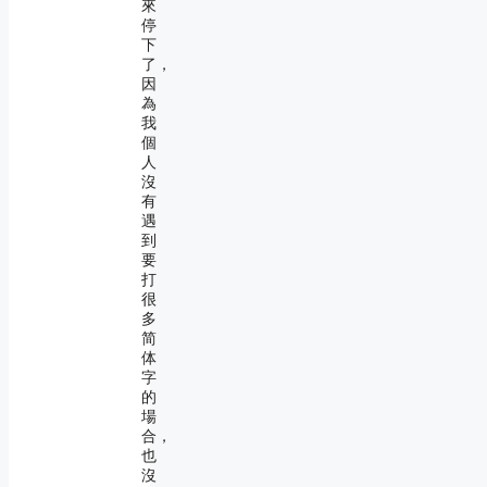
來
停
下
了，
因
為
我
個
人
沒
有
遇
到
要
打
很
多
简
体
字
的
場
合，
也
沒