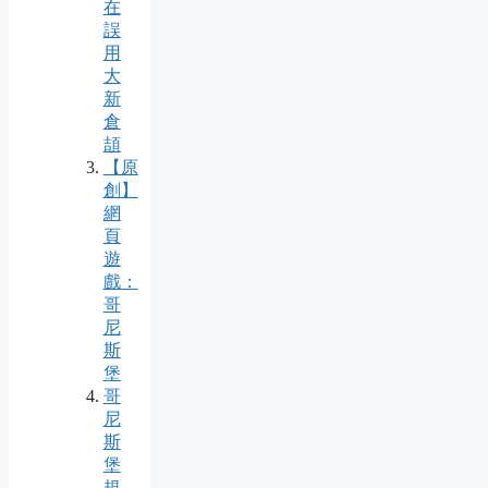
在
誤
用
大
新
倉
頡
【原
創】
網
頁
遊
戲：
哥
尼
斯
堡
哥
尼
斯
堡
規