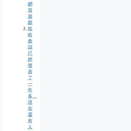
網
頁
遊
戲
哈
哈
倉
頡
已
經
發
表
了
一
年
多，
現
在
還
有
人