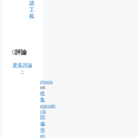
讀
下
載
評論
更多評論
>
ejsoon
on
收
集
unicode
cjk
同
偏
旁
的