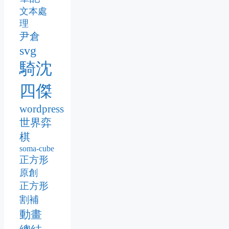
文本處
理
尹倉
svg
騎沈
四傑
wordpress
世界弈
棋
soma-cube
正方形
原創
正方形
割補
動畫