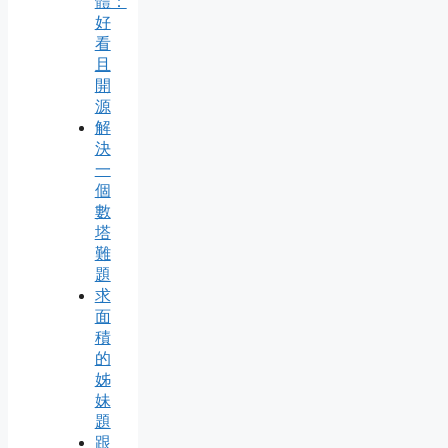
體：
好
看
且
開
源
解
決
一
個
數
塔
難
題
求
面
積
的
姊
妹
題
跟