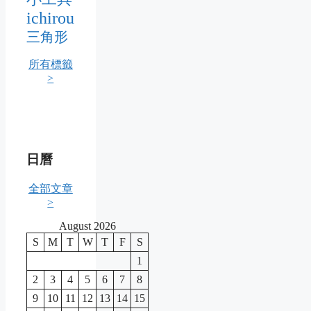
ichirou
三角形
所有標籤
>
日曆
全部文章
>
August 2026
S
M
T
W
T
F
S
1
2
3
4
5
6
7
8
9
10
11
12
13
14
15