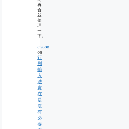
再
合
並
整
理
一
下。
ejsoon
on
行
列
輸
入
法
實
在
是
沒
有
必
要