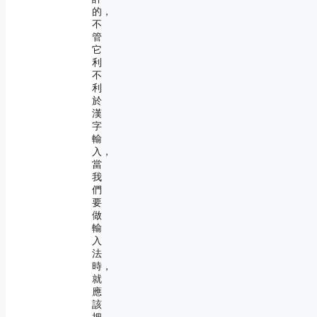
的，
不
管
它
利
不
利
於
漢
字
輸
入，
當
我
們
要
做
輸
入
法
時，
就
應
該