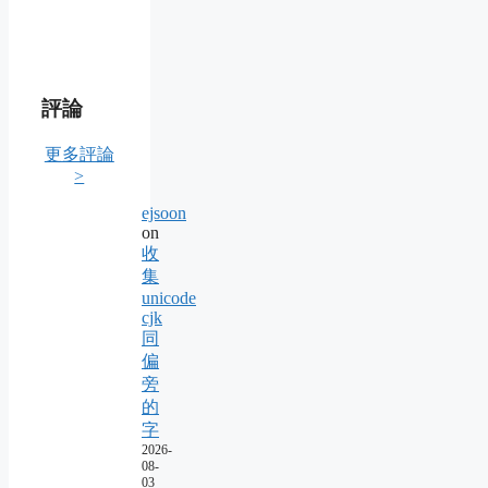
評論
更多評論
>
ejsoon
on
收
集
unicode
cjk
同
偏
旁
的
字
2026-
08-
03