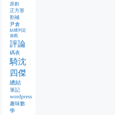
原創
正方形
割補
尹倉
結構判定
遊戲
評論
碼表
騎沈
四傑
總結
筆記
wordpress
趣味數
學