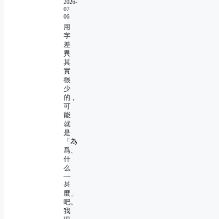
2026-
07-
06
用
字
差
異
其
實
很
少
的，
可
能
就
是
「為
爲、
什
么
―
甚
麼」
吧。
我