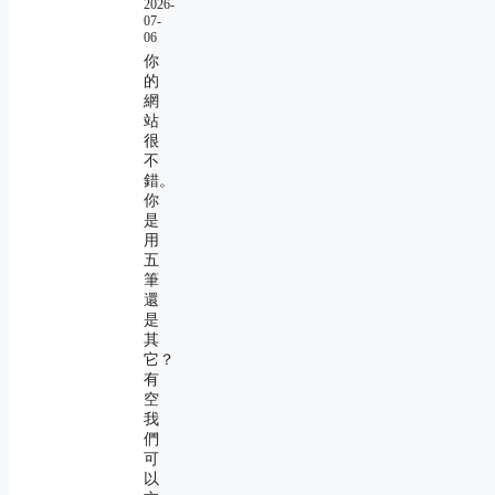
2026-
07-
06
你
的
網
站
很
不
錯。
你
是
用
五
筆
還
是
其
它？
有
空
我
們
可
以