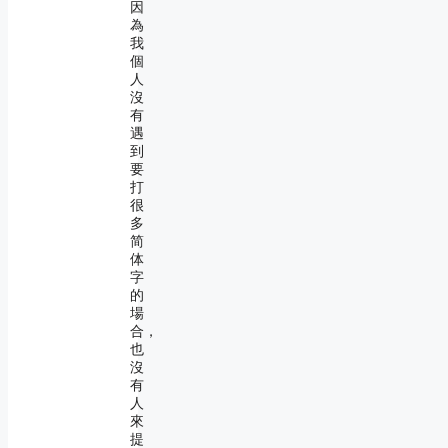
因
為
我
個
人
沒
有
遇
到
要
打
很
多
简
体
字
的
場
合，
也
沒
有
人
來
提