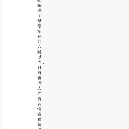
把
編
碼
字
母
限
制
在
廿
六
鍵
以
內，
只
有
臺
灣
人
才
會
習
慣
這
種
超