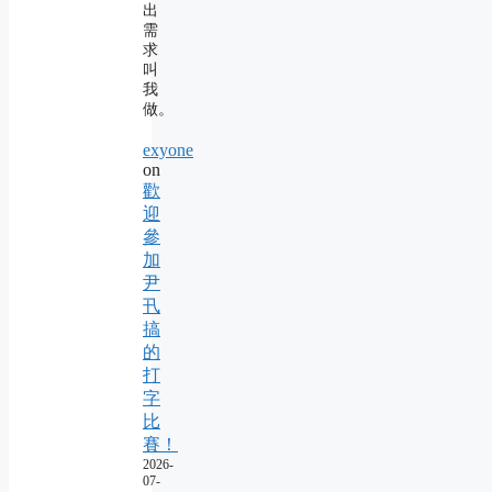
出
需
求
叫
我
做。
exyone
on
歡
迎
參
加
尹
卂
搞
的
打
字
比
賽！
2026-
07-