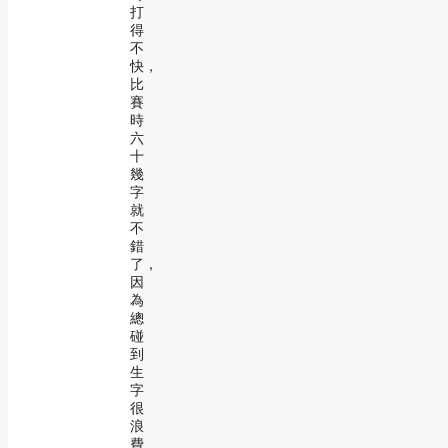
打
得
不
快，
比
賽
時
六
十
幾
字
就
不
錯
了，
因
為
總
碰
到
生
字
很
浪
費