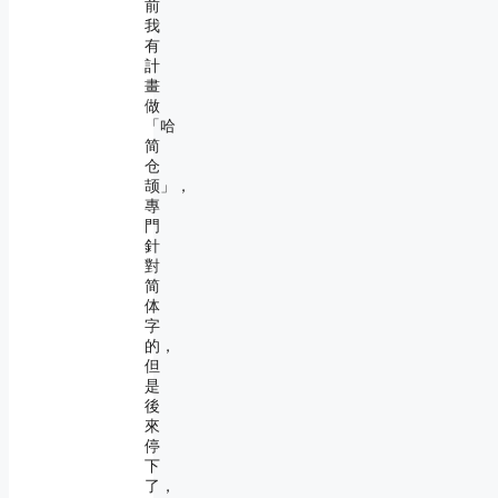
前
我
有
計
畫
做
「哈
简
仓
颉」，
專
門
針
對
简
体
字
的，
但
是
後
來
停
下
了，