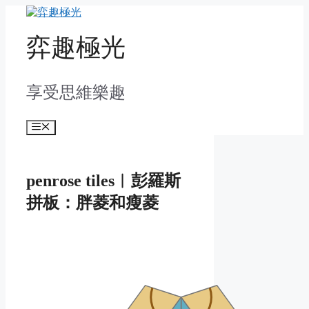
Skip
to
content
弈趣極光
享受思維樂趣
Menu
penrose tiles︱彭羅斯
拼板：胖菱和瘦菱