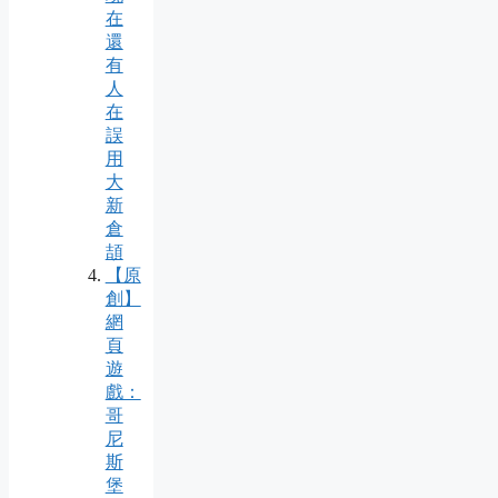
在
還
有
人
在
誤
用
大
新
倉
頡
【原
創】
網
頁
遊
戲：
哥
尼
斯
堡