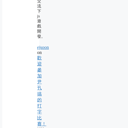
交
流
下
js
遊
戲
開
發。
ejsoon
on
歡
迎
參
加
尹
卂
搞
的
打
字
比
賽！