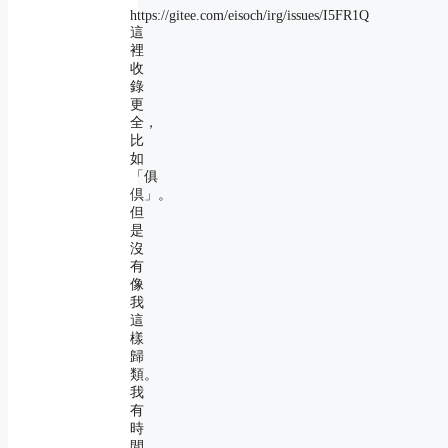
https://gitee.com/eisoch/irg/issues/I5FR1Q
這
裡
收
錄
更
全，
比
如
「俱
倶」。
但
是
沒
有
像
我
這
樣
歸
類。
我
有
時
間