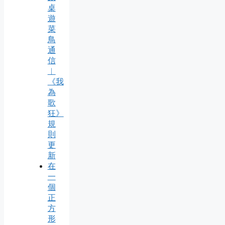
桌
遊
菜
鳥
通
信
︱
《我
為
歌
狂》
規
則
更
新
在
一
個
正
方
形