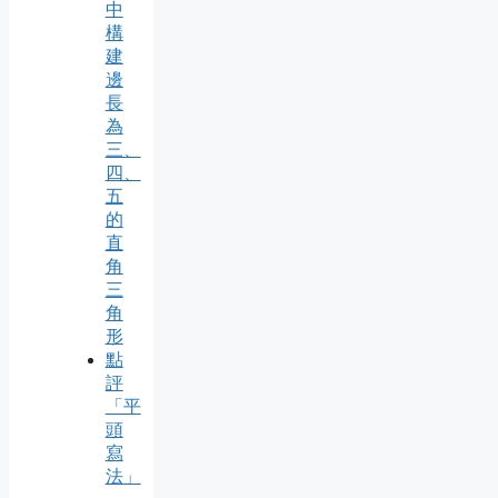
中
構
建
邊
長
為
三、
四、
五
的
直
角
三
角
形
點
評
「平
頭
寫
法」