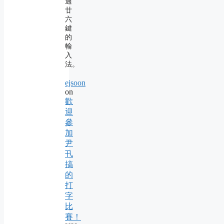
過
廿
六
鍵
的
輸
入
法。
ejsoon
on
歡
迎
參
加
尹
卂
搞
的
打
字
比
賽！