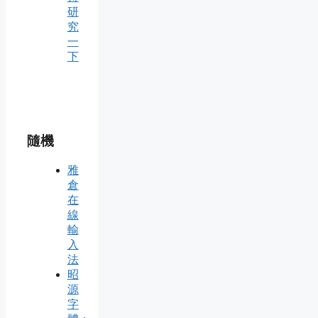
研
究
一
下
隨機
雅
倉
在
線
輸
入
法
昭
源
字