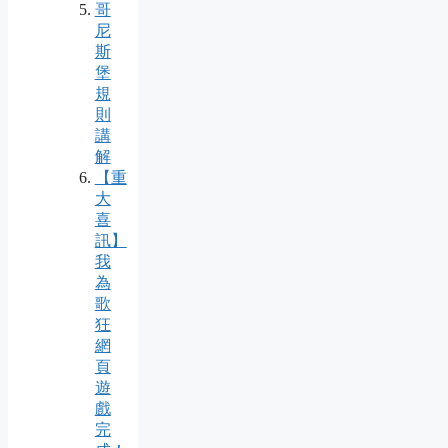
哥
尼
斯
堡
規
則
講
解
【重
大
喜
訊】
我
為
歌
狂
網
頁
遊
戲
完