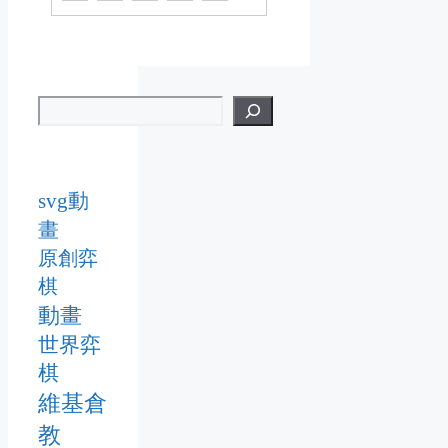
svg動
畫
原創弈
棋
動畫
世界弈
棋
維基倉
教