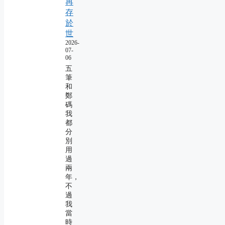
再
存
於
世
2026-
07-
06
五
筆
和
鄭
碼
我
都
分
別
用
過
兩
年，
不
過
我
當
時