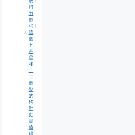
成！
棋
力
超
強！
這
個
七
芒
星
和
十
二
個
點
的
移
動
動
畫
值
得