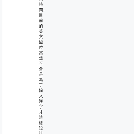
時
間。
目
前
的
英
文
鍵
位
當
然
不
會
是
為
了
輸
入
漢
字
才
這
樣
設
計