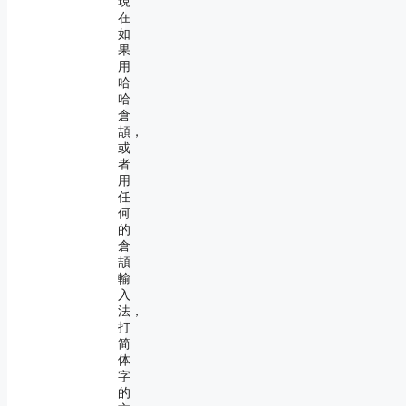
現
在
如
果
用
哈
哈
倉
頡，
或
者
用
任
何
的
倉
頡
輸
入
法，
打
简
体
字
的