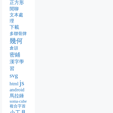
正方形
閒聊
文本處
理
下載
多聯骨牌
幾何
倉頡
密鋪
漢字學
習
svg
js
html
android
馬拉錘
soma-cube
複合字首
小工具