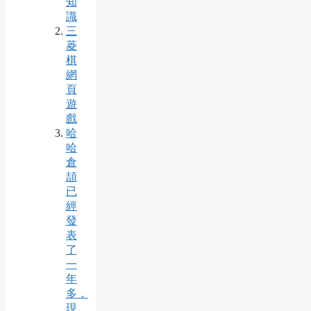
知
識
三
菱
棋
網
頁
遊
戲
哈
哈
倉
頡
已
經
發
表
了
一
年
多，
現