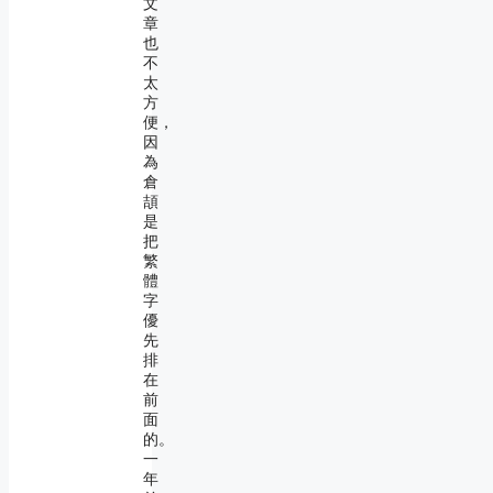
文
章
也
不
太
方
便，
因
為
倉
頡
是
把
繁
體
字
優
先
排
在
前
面
的。
一
年