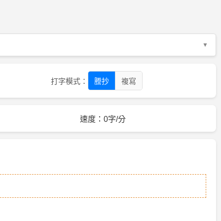
打字模式：
謄抄
複寫
速度：0字/分