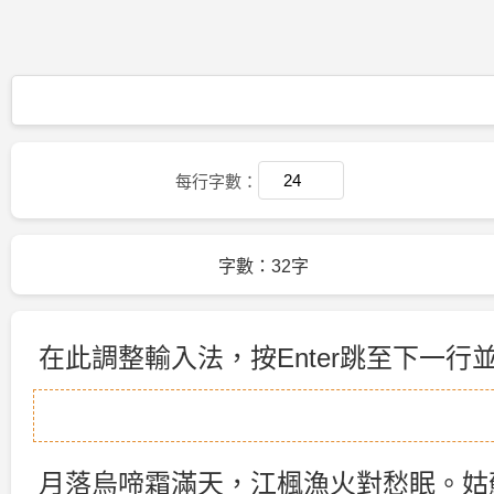
每行字數：
字數：32字
在此調整輸入法，按Enter跳至下一行
月落烏啼霜滿天，江楓漁火對愁眠。姑