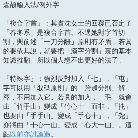
倉頡輸入法/例外字
s
t
『複合字首』：其實沈女士的回覆已否定了
「春冬系」是複合字首。不過她對字首切
割，與前述「一刀分離」原則有矛盾，若眞
的要依其說，就要把「漢字分割」裏的基本
知識推翻。所以個人想不出更好的法子。
『特殊字』：強烈反對加入「七」，「屯」
字可以用「取碼原則」的「跨越分則」解
釋，不用加入它。若眞的加入，「毛」就會
由「竹手山」變成「竹心十」而非，「扥」
也要由「手手山」變成「手心十」，「尧」
亦將由「十心一山」變成「心大一山」。這
點
以前亦討論過
。