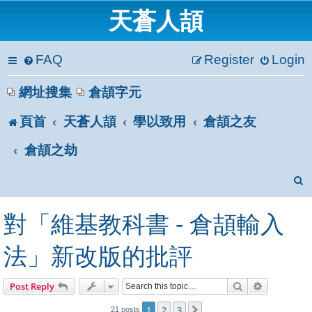
天蒼人頡
FAQ
Register
Login
網址搜集
倉頡字元
頁首
天蒼人頡
學以致用
倉頡之友
倉頡之劫
e
對「維基教科書 - 倉頡輸入
a
法」新改版的批評
r
Search
Advanced s
Post Reply
c
1
2
3
Next
21 posts