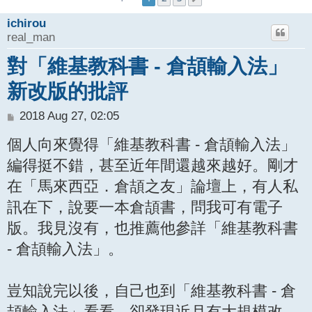
h
ichirou
real_man
對「維基教科書 - 倉頡輸入法」
新改版的批評
P
2018 Aug 27, 02:05
o
個人向來覺得「維基教科書 - 倉頡輸入法」
s
t
編得挺不錯，甚至近年間還越來越好。剛才
在「馬來西亞．倉頡之友」論壇上，有人私
訊在下，說要一本倉頡書，問我可有電子
版。我見沒有，也推薦他參詳「維基教科書
- 倉頡輸入法」。
豈知說完以後，自己也到「維基教科書 - 倉
頡輸入法」看看，卻發現近月有大規模改