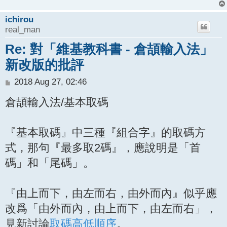
ichirou
real_man
Re: 對「維基教科書 - 倉頡輸入法」
新改版的批評
P
2018 Aug 27, 02:46
o
倉頡輸入法/基本取碼
s
t
『基本取碼』中三種『組合字』的取碼方
式，那句『最多取2碼』，應說明是「首
碼」和「尾碼」。
『由上而下，由左而右，由外而內』似乎應
改爲「由外而內，由上而下，由左而右」，
見新討論
取碼高低順序
。