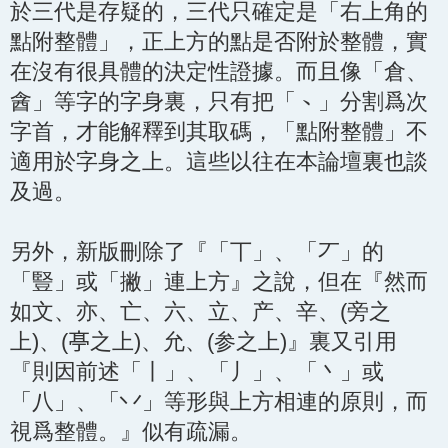
於三代是存疑的，三代只確定是「右上角的
點附整體」，正上方的點是否附於整體，實
在沒有很具體的決定性證據。而且像「倉、
酓」等字的字身裏，只有把「
」分割爲次
丶
字首，才能解釋到其取碼，「點附整體」不
適用於字身之上。這些以往在本論壇裏也談
及過。
另外，新版刪除了『「丅」、「丆」的
「豎」或「撇」連上方』之說，但在『然而
如文、亦、亡、六、立、产、辛、(旁之
上)、(𠅘之上)、允、(参之上)』裏又引用
『則因前述「丨」、「丿」、「丶」或
「八」、「丷」等形與上方相連的原則，而
視爲整體。』似有疏漏。