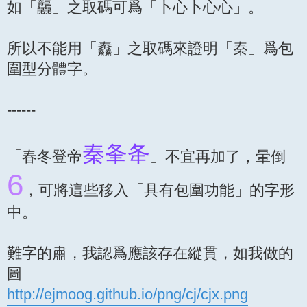
如「龘」之取碼可爲「卜心卜心心」。
所以不能用「䆐」之取碼來證明「秦」爲包
圍型分體字。
------
秦夆夅
「春冬登帝
」不宜再加了，暈倒
6
，可將這些移入「具有包圍功能」的字形
中。
難字的肅，我認爲應該存在縱貫，如我做的
圖
http://ejmoog.github.io/png/cj/cjx.png