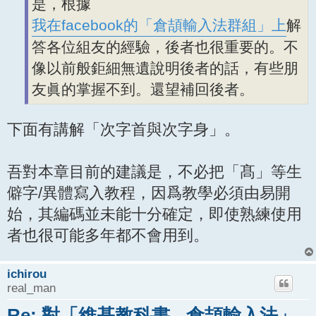
是，根據
我在facebook的「倉頡輸入法群組」上
解
答各位組友的經驗，後者也很重要的。不
像以前般鉅細無遺說明後者的話，有些朋
友眞的掌握不到。還望補回後者。
下面有講解「次字首與次字身」。
吾對本章目前的建議是，不必把「髙」等生
僻字/異體寫入教程，因爲教學必須由易開
始，其編碼並未能十分確定，即使熟練使用
者也很可能多年都不會用到。
ichirou
real_man
Re: 對「維基教科書 - 倉頡輸入法」