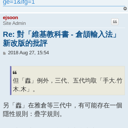
ge=1&ifg=1
ejsoon
Site Admin
Re: 對「維基教科書 - 倉頡輸入法」
新改版的批評
P
2018 Aug 27, 15:54
o
s
t
但「䆐」例外，三代、五代均取「手大.竹
木.木」。
另「䆐」在雅倉等三代中，有可能存在一個
隱性規則：疊字規則。