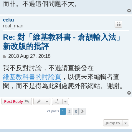
而非
。不過這個問題不大。
ceku
real_man
Re: 對「維基教科書 - 倉頡輸入法」
新改版的批評
P
2018 Aug 27, 20:18
o
我不反對討論，不過請直接發在
s
t
維基教科書的討論頁
，以便未來編輯者查
閱，而不是得為此到處爬外部網站。謝謝。
Post Reply
1
2
3
Next
21 posts
Jump to