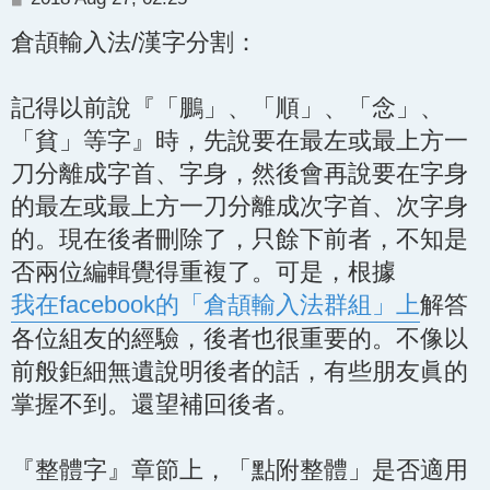
o
倉頡輸入法/漢字分割：
s
t
記得以前說『「鵬」、「順」、「念」、
「貧」等字』時，先說要在最左或最上方一
刀分離成字首、字身，然後會再說要在字身
的最左或最上方一刀分離成次字首、次字身
的。現在後者刪除了，只餘下前者，不知是
否兩位編輯覺得重複了。可是，根據
我在facebook的「倉頡輸入法群組」上
解答
各位組友的經驗，後者也很重要的。不像以
前般鉅細無遺說明後者的話，有些朋友眞的
掌握不到。還望補回後者。
『整體字』章節上，「點附整體」是否適用