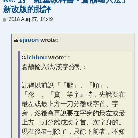
新改版的批評
P
2018 Aug 27, 14:49
o
s
t
ejsoon
wrote:
↑
ichirou
wrote:
↑
倉頡輸入法/漢字分割：
記得以前說『「鵬」、「順」、
「念」、「貧」等字』時，先說要在
最左或最上方一刀分離成字首、字
身，然後會再說要在字身的最左或最
上方一刀分離成次字首、次字身的。
現在後者刪除了，只餘下前者，不知