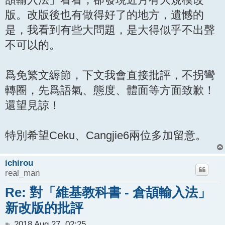
版。改版後也有做得好了的地方，遺憾的
是，我看到有些大問題，是大得似乎不出聲
不可以的。
爲免繁文縟節，下文我會直接批評，不拐彎
轉圈，先爲語氣、態度、體面等方面致歉！
還望見諒！
特別希望Ceku、Cangjie6兩位多加留意。
ichirou
real_man
Re: 對「維基教科書 - 倉頡輸入法」
新改版的批評
P
2018 Aug 27, 02:25