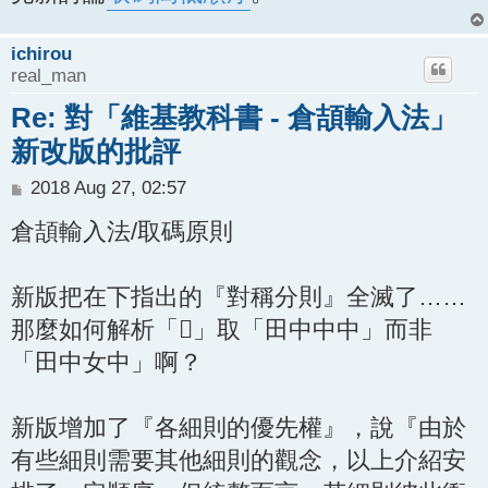
ichirou
real_man
Re: 對「維基教科書 - 倉頡輸入法」
新改版的批評
P
2018 Aug 27, 02:57
o
倉頡輸入法/取碼原則
s
t
新版把在下指出的『對稱分則』全滅了……
那麼如何解析「𡆵」取「田中中中」而非
「田中女中」啊？
新版增加了『各細則的優先權』，說『由於
有些細則需要其他細則的觀念，以上介紹安