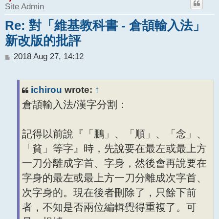
Site Admin
Re: 對「維基教科書 - 倉頡輸入法」
新改版的批評
P
2018 Aug 27, 14:12
o
s
t
ichirou
wrote:
↑
倉頡輸入法/漢字分割：
記得以前說『「鵬」、「順」、「念」、
「貧」等字』時，先說要在最左或最上方
一刀分離成字首、字身，然後會再說要在
字身的最左或最上方一刀分離成次字首、
次字身的。現在後者刪除了，只餘下前
者，不知是否兩位編輯覺得重複了。可