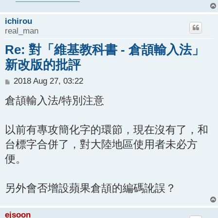
ichirou
real_man
Re: 對「維基教科書 - 倉頡輸入法」
新改版的批評
P
2018 Aug 27, 03:22
o
倉頡輸入法/特別注意
s
t
以前有專攻簡化字的環節，現在沒有了，和
台標字合併了，對大陸地區使用者未必方
便。
另外會否增設蘋果倉頡的編碼訛誤？
ejsoon