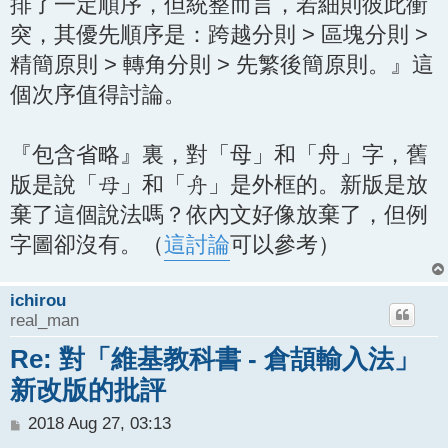
排了一定順序，但統整而言，若細則彼此衝
突，其優先順序是：跨越分則 > 區塊分則 >
精簡原則 > 轉角分則 > 先繁後簡原則。』這
個次序值得討論。
『包含省略』裏，對「母」和「舟」字，舊
版是說「
」和「
」是外框的。新版是放
ꃄ
ꃂ
棄了這個說法嗎？依內文好像放棄了，但例
字圖卻沒有。（
這討論
可以參考）
ichirou
real_man
Re: 對「維基教科書 - 倉頡輸入法」
新改版的批評
P
2018 Aug 27, 03:13
o